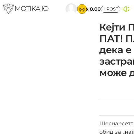
x 0.00
+
POST
Кејти 
ПАТ! П
дека е
застр
може д
Шеснаесетта
обид за „на