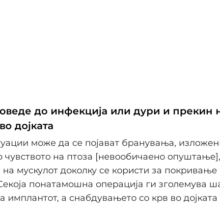
оведе до инфекција или дури и прекин 
во дојката
туации може да се појават бранувања, изложен
 чувството на птоза [невообичаено опуштање]
на мускулот доколку се користи за покривање
Секоја понатамошна операција ги зголемува ш
а имплантот, а снабдувањето со крв во дојката