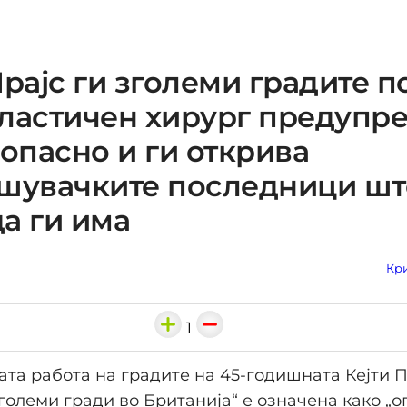
Прајс ги зголеми градите п
ластичен хирург предупр
 опасно и ги открива
ашувачките последници шт
а ги има
Кри
1
та работа на градите на 45-годишната Кејти П
јголеми гради во Британија“ е означена како „о