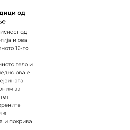
едици од
ње
висност од
гија и ова
ното 16-то
ното тело и
едно ова е
нејзината
оним за
тет.
орените
и е
ва и покрива