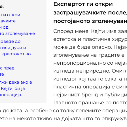
Експертот ги откри
e:
застрашувачките посл
 ги откри
постојаното зголемува
вачките
и од
Според мене, Кејти има за
то зголемување
естетска и пластична хирур
доведе до
може да биде опасно. Нејзи
 или дури и
 крвотокот во
зголемување на градите е
непропорционално со нејзи
јс пред
изгледа неприродно. Очигл
те
изгледот кој таа го сака, а 
лжи дека ако е
пластична операција е син
Кејти, би ја
нејзиниот бренд и публици
операција.
Главното прашање со повт
 дојката, а особено со толку големите операци
то на мекото ткиво на дојката што го опкружу