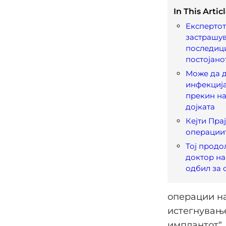
In This Articl
Експертот
застрашу
последиц
постојано
Може да 
инфекција
прекин на
дојката
Кејти Пра
операции
Тој продо
доктор на 
одбил за 
операции на
истегнување
имплантот“.