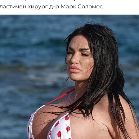
ластичен хирург д-р Марк Соломос.