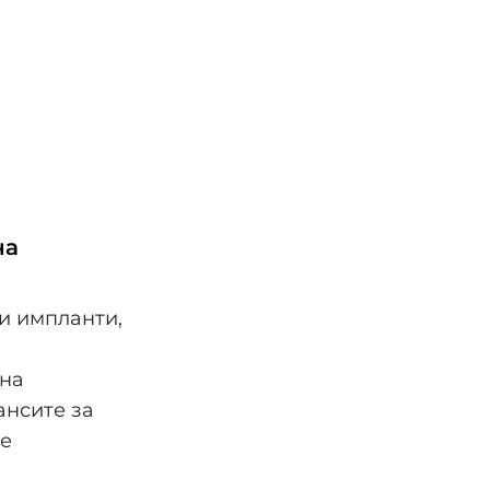
на
и импланти,
,
 на
ансите за
 е