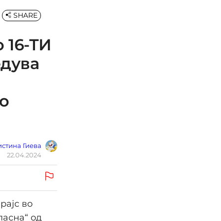
SHARE
о 16-ТИ
едува
о
стина Гиева
22.04.2024
рајс во
пасна“ од