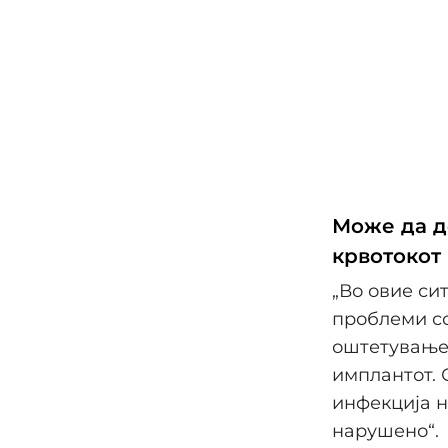
Може да д
крвотокот 
„Во овие си
проблеми со
оштетување 
имплантот. 
инфекција н
нарушено“.