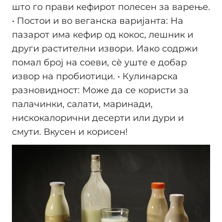
што го прави кефирот полесен за варење.
• Постои и во веганска варијанта: На
пазарот има кефир од кокос, лешник и
други растителни извори. Иако содржи
помал број на соеви, сè уште е добар
извор на пробиотици. • Кулинарска
разновидност: Може да се користи за
палачинки, салати, маринади,
нискокалорични десерти или дури и
смути. Вкусен и корисен!