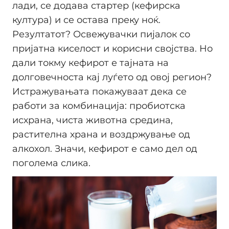
лади, се додава стартер (кефирска
култура) и се остава преку ноќ.
Резултатот? Освежувачки пијалок со
пријатна киселост и корисни својства. Но
дали токму кефирот е тајната на
долговечноста кај луѓето од овој регион?
Истражувањата покажуваат дека се
работи за комбинација: пробиотска
исхрана, чиста животна средина,
растителна храна и воздржување од
алкохол. Значи, кефирот е само дел од
поголема слика.