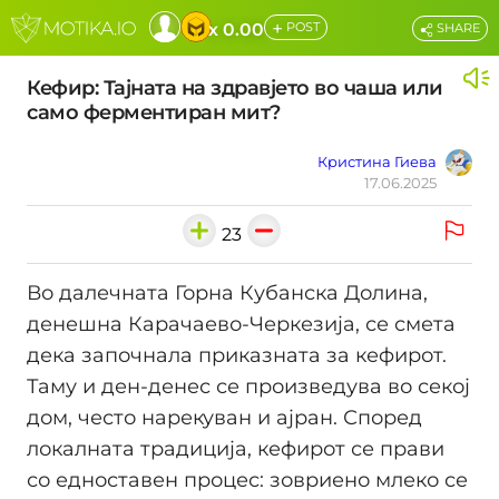
+
x 0.00
POST
SHARE
Кефир: Тајната на здравјето во чаша или
само ферментиран мит?
Кристина Гиева
17.06.2025
23
Во далечната Горна Кубанска Долина,
денешна Карачаево-Черкезија, се смета
дека започнала приказната за кефирот.
Таму и ден-денес се произведува во секој
дом, често нарекуван и ајран. Според
локалната традиција, кефирот се прави
со едноставен процес: зовриено млеко се