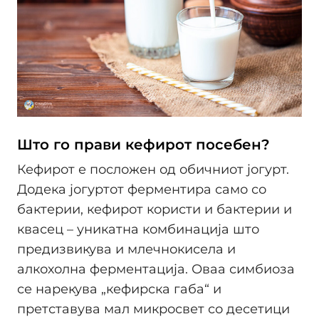
Што го прави кефирот посебен?
Кефирот е посложен од обичниот јогурт.
Додека јогуртот ферментира само со
бактерии, кефирот користи и бактерии и
квасец – уникатна комбинација што
предизвикува и млечнокисела и
алкохолна ферментација. Оваа симбиоза
се нарекува „кефирска габа“ и
претставува мал микросвет со десетици