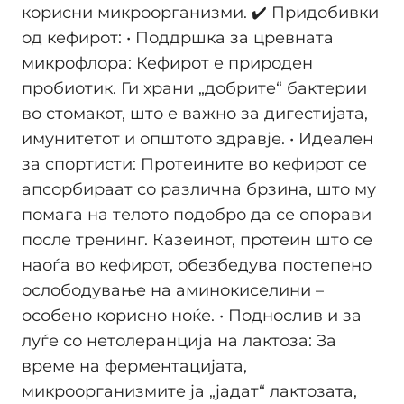
корисни микроорганизми. ✔️ Придобивки
од кефирот: • Поддршка за цревната
микрофлора: Кефирот е природен
пробиотик. Ги храни „добрите“ бактерии
во стомакот, што е важно за дигестијата,
имунитетот и општото здравје. • Идеален
за спортисти: Протеините во кефирот се
апсорбираат со различна брзина, што му
помага на телото подобро да се опорави
после тренинг. Казеинот, протеин што се
наоѓа во кефирот, обезбедува постепено
ослободување на аминокиселини –
особено корисно ноќе. • Поднослив и за
луѓе со нетолеранција на лактоза: За
време на ферментацијата,
микроорганизмите ја „јадат“ лактозата,