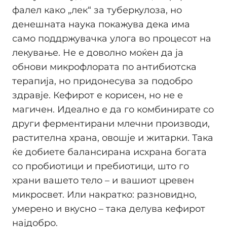
фалел како „лек“ за туберкулоза, но
денешната наука покажува дека има
само поддржувачка улога во процесот на
лекување. Не е доволно моќен да ја
обнови микрофлората по антибиотска
терапија, но придонесува за подобро
здравје. Кефирот е корисен, но не е
магичен. Идеално е да го комбинирате со
други ферментирани млечни производи,
растителна храна, овошје и житарки. Така
ќе добиете балансирана исхрана богата
со пробиотици и пребиотици, што го
храни вашето тело – и вашиот цревен
микросвет. Или накратко: разновидно,
умерено и вкусно – така делува кефирот
најдобро.