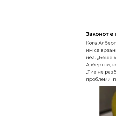
Законот е
Кога Алберт
им се врзан
неа. „Беше к
Албертни, к
„Тие не раз
проблеми, п