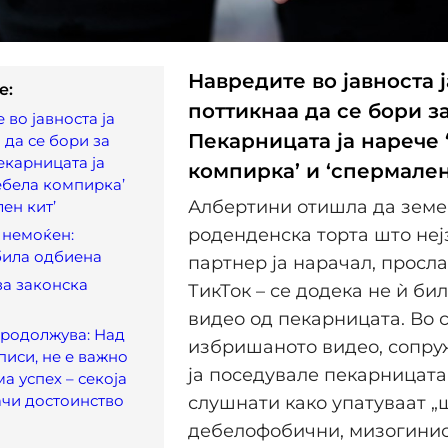
Навредите во јавноста ј
e:
поттикнаа да се бори з
 во јавноста ја
Пекарницата ја нарече 
 да се бори за
екарницата ја
компирка’ и ‘спермaлен
ебела компирка’
Албертини отишла да земе
ен кит’
роденденска торта што неј
 немоќен:
била одбиена
партнер ја нарачал, просла
за законска
ТикТок – се додека не ѝ би
видео од пекарницата. Во 
продолжува: Над
избришаното видео, сопру
писи, не е важно
ја поседувале пекарницата
а успех – секоја
ачи достоинство
слушнати како упатуваат „
дебелофобични, мизогинис