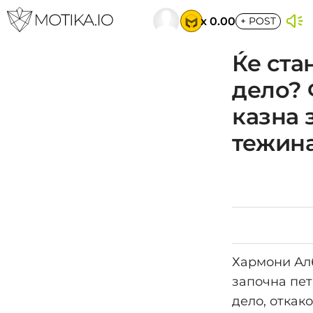
x 0.00
+
POST
Ќе ста
дело? 
казна 
тежин
Хармони Алб
започна пет
дело, откак