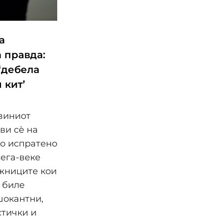
а
а правда:
‘дебела
 кит’
зиниот
ви сѐ на
ло испратено
сега-веке
жниците кои
 биле
шокантни,
тички и