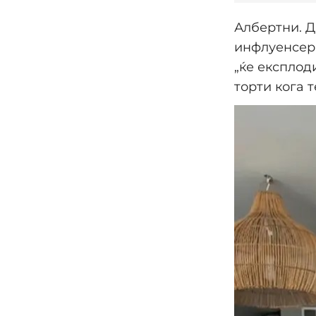
Албертни. Д
инфлуенсерк
„ќе експлод
торти кога 