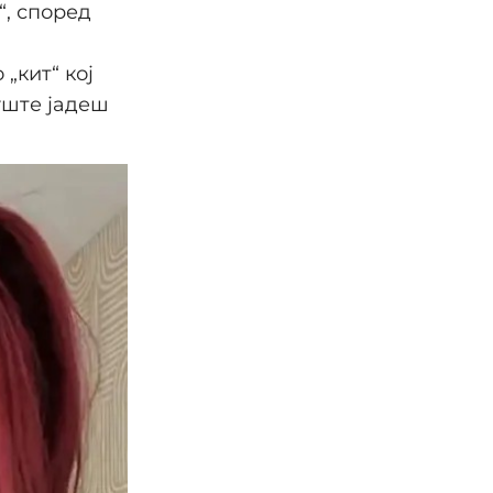
, според
„кит“ кој
 уште јадеш