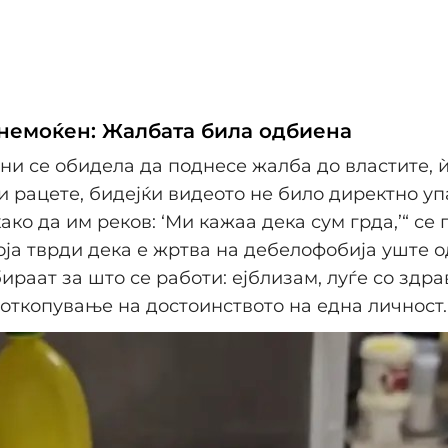
 немоќен: Жалбата била одбиена
ни се обидела да поднесе жалба до властите, 
и рацете, бидејќи видеото не било директно уп
ако да им реков: ‘Ми кажаа дека сум грда,’“ се
оја тврди дека е жртва на дебелофобија уште о
бираат за што се работи: ејблизам, луѓе со здр
откопување на достоинството на една личност.