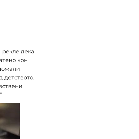
ѝ рекле дека
атено кон
 пожали
д детството.
авствени
“