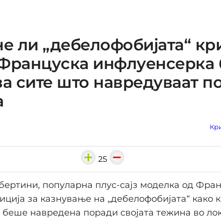
не ли „дебелофобијата“ к
Француска инфлуенсерка 
за сите што навредуваат п
а
Кри
25
ертини, популарна плус-сајз моделка од Фран
иција за казнување на „дебелофобијата“ како 
о беше навредена поради својата тежина во ло