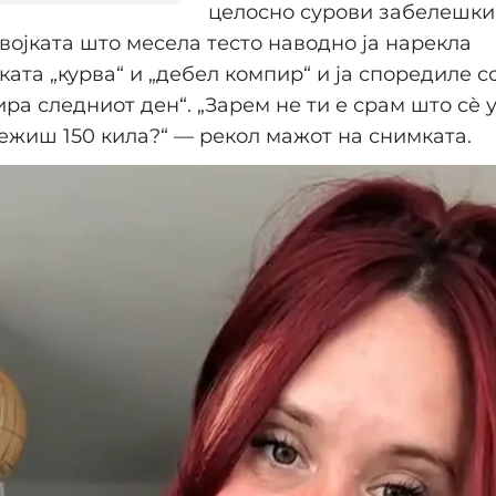
целосно сурови забелешки“
војката што месела тесто наводно ја нарекла
ата „курва“ и „дебел компир“ и ја споредиле со 
ира следниот ден“. „Зарем не ти е срам што сè
тежиш 150 кила?“ — рекол мажот на снимката.