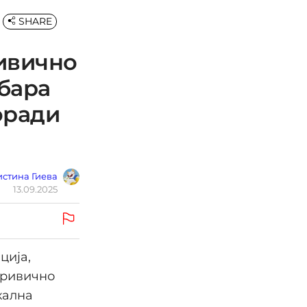
SHARE
ривично
бара
оради
стина Гиева
13.09.2025
ција,
кривично
кална