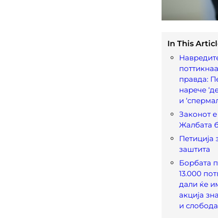
In This Articl
Навредите
поттикнаа
правда: П
нарече ‘д
и ‘спермaл
Законот е
Жалбата 
Петиција 
заштита
Борбата 
13.000 пот
дали ќе им
акција зн
и слобода