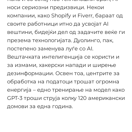
носи сериозни предизвици. Некои
компании, како Shopify и Fiverr, бараат од
своите работници итно да усвојат AI
вештини, бидејќи дел од задачите веќе ги
презема технологијата. Дуолинго, пак,
постепено заменува луѓе со AI.
Вештачката интелигенција се користи и
за измами, хакерски напади и ширење
дезинформации. Освен тоа, центрите за
обработка на податоци трошат огромна
енергија – едно тренирање на модел како
GPT-3 троши струја колку 120 американски
домови за една година.