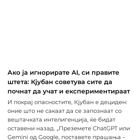
Ако ја игнорирате AI, си правите
штета: Кјубан советува сите да
почнат да учат и експериментираат
И покрај опасностите, Кјубан е дециден:
оние што не сакаат да се запознаат со
вештачката интелигенција, ќе бидат
оставени назад. „Преземете ChatGPT или
Gemini од Google, поставете прашања –