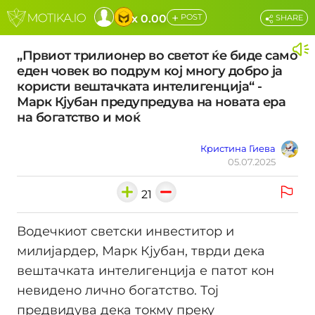
+
x 0.00
POST
SHARE
„Првиот трилионер во светот ќе биде само
еден човек во подрум кој многу добро ја
користи вештачката интелигенција“ -
Марк Кјубан предупредува на новата ера
на богатство и моќ
Кристина Гиева
05.07.2025
21
Водечкиот светски инвеститор и
милијардер, Марк Кјубан, тврди дека
вештачката интелигенција е патот кон
невидено лично богатство. Тој
предвидува дека токму преку