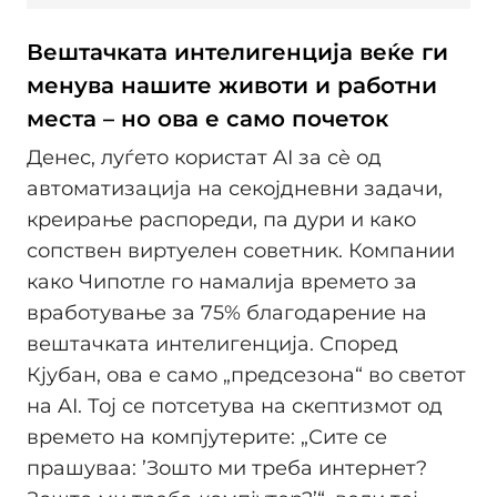
Вештачката интелигенција веќе ги
менува нашите животи и работни
места – но ова е само почеток
Денес, луѓето користат AI за сè од
автоматизација на секојдневни задачи,
креирање распореди, па дури и како
сопствен виртуелен советник. Компании
како Чипотле го намалија времето за
вработување за 75% благодарение на
вештачката интелигенција. Според
Кјубан, ова е само „предсезона“ во светот
на AI. Тој се потсетува на скептизмот од
времето на компјутерите: „Сите се
прашуваа: ’Зошто ми треба интернет?