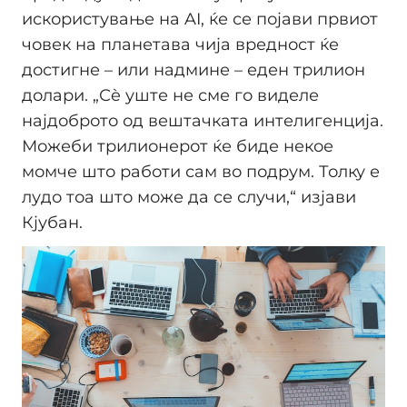
искористување на AI, ќе се појави првиот
човек на планетава чија вредност ќе
достигне – или надмине – еден трилион
долари. „Сè уште не сме го виделе
најдоброто од вештачката интелигенција.
Можеби трилионерот ќе биде некое
момче што работи сам во подрум. Толку е
лудо тоа што може да се случи,“ изјави
Кјубан.