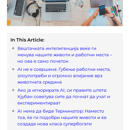
In This Article:
Вештачката интелигенција веќе ги
менува нашите животи и работни места –
но ова е само почеток
AI не е совршена: Губење работни места,
злоупотреби и огромно влијание врз
животната средина
Ако ја игнорирате AI, си правите штета:
Кјубан советува сите да почнат да учат и
експериментираат
AI нема да биде Терминатор: Наместо
тоа, ќе ги подобри нашите животи и ќе
создаде нова класа супербогати