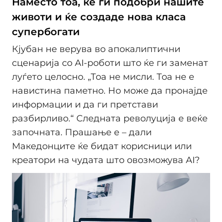
Наместо тоа, ќе ги подобри нашите
животи и ќе создаде нова класа
супербогати
Кјубан не верува во апокалиптични
сценарија со AI-роботи што ќе ги заменат
луѓето целосно. „Тоа не мисли. Тоа не е
навистина паметно. Но може да пронајде
информации и да ги претстави
разбирливо.“ Следната револуција е веќе
започната. Прашање е – дали
Македонците ќе бидат корисници или
креатори на чудата што овозможува AI?