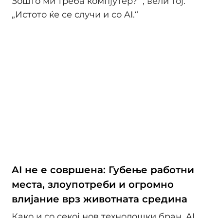
Зошто ми треба компјутер?’“, вели тој.
„Истото ќе се случи и со AI.“
AI не е совршена: Губење работни
места, злоупотреби и огромно
влијание врз животната средина
Како и со секој нов технолошки бран, AI