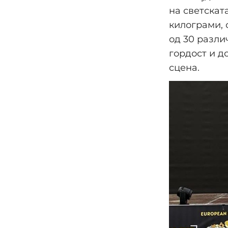
на светскат
килограми, 
од 30 разли
гордост и д
сцена.