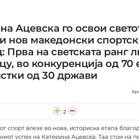
на Ацевска го освои свето
и нов македонски спортск
: Прва на светската ранг л
цу, во конкуренција од 70
стки од 30 држави
Кри
2
т спорт влезе во нова, историска етапа благо
ниот успех на Катерина Ацевска. Таа стои на п