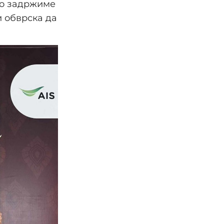
го задржиме
и обврска да