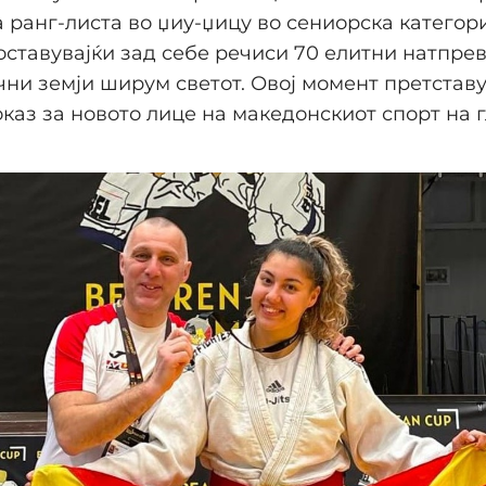
а ранг-листа во џиу-џицу во сениорска категори
оставувајќи зад себе речиси 70 елитни натпре
чни земји ширум светот. Овој момент претстав
оказ за новото лице на македонскиот спорт на 