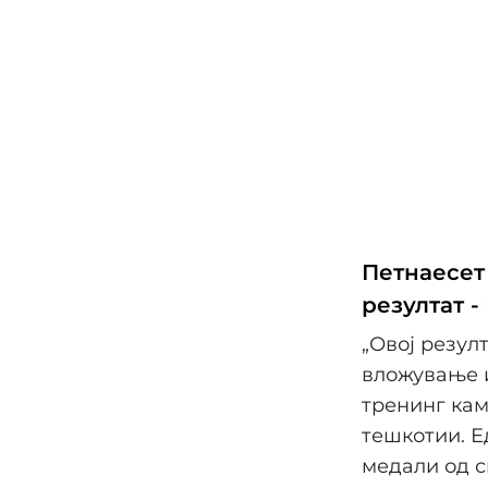
Петнаесет
резултат 
„Овој резул
вложување и
тренинг кам
тешкотии. Е
медали од с