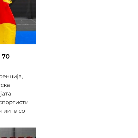
 70
ренција,
тска
јата
спортисти
отиите со