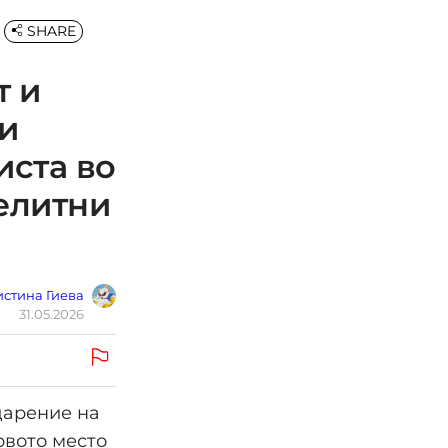
SHARE
т и
и
иста во
 елитни
стина Гиева
31.05.2026
дарение на
рвото место