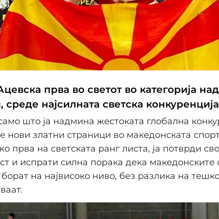
цевска прва во светот во категорија над
, среде најсилната светска конкуренција
само што ја надмина жестоката глобална конку
се нови златни страници во македонската спор
ко прва на светската ранг листа, ја потврди сво
т и испрати силна порака дека македонските 
 борат на највисоко ниво, без разлика на тешк
ваат.