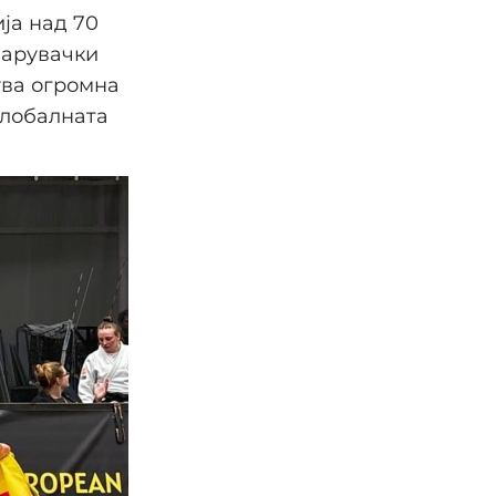
ја над 70
варувачки
ува огромна
глобалната