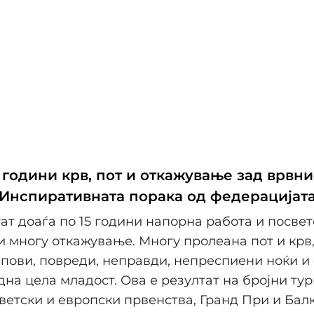
 години крв, пот и откажување зад врвни
- Инспиративната порака од федерацијат
тат доаѓа по 15 години напорна работа и посвет
 многу откажување. Многу пролеана пот и крв
пови, повреди, неправди, непреспиени ноќи и
дна цела младост. Ова е резултат на бројни ту
ветски и европски првенства, Гранд При и Бал