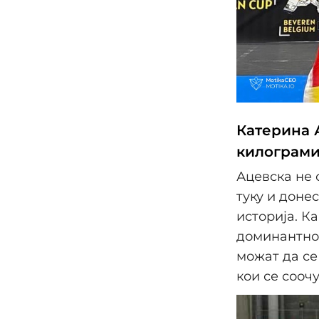
Катерина А
килограми
Ацевска не 
туку и доне
историја. Ка
доминантнос
можат да се
кои се соочу