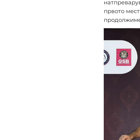
натпреварув
првото мест
продолжиме 