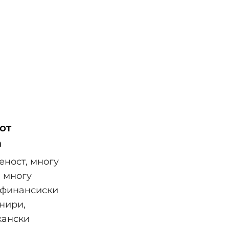
от
а
еност, многу
, многу
 финансиски
рнири,
кански