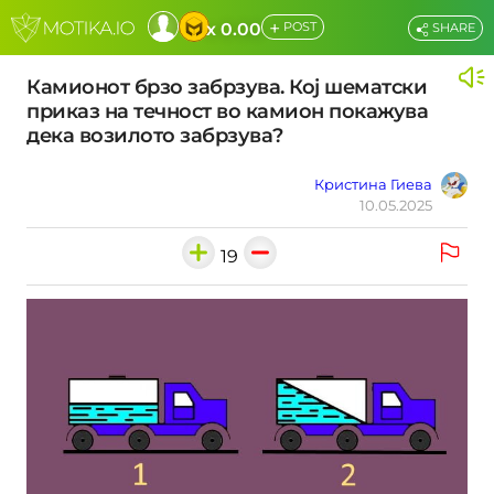
+
x 0.00
POST
SHARE
Камионот брзо забрзува. Кој шематски
приказ на течност во камион покажува
дека возилото забрзува?
Кристина Гиева
10.05.2025
19