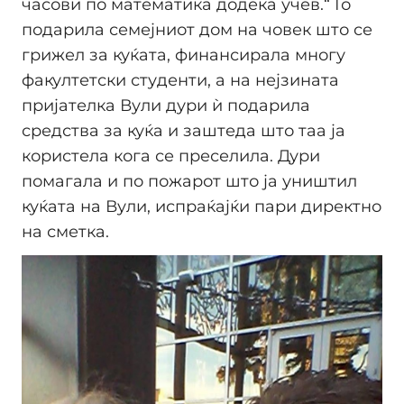
часови по математика додека учев.“ Го
подарила семејниот дом на човек што се
грижел за куќата, финансирала многу
факултетски студенти, а на нејзината
пријателка Вули дури ѝ подарила
средства за куќа и заштеда што таа ја
користела кога се преселила. Дури
помагала и по пожарот што ја уништил
куќата на Вули, испраќајќи пари директно
на сметка.