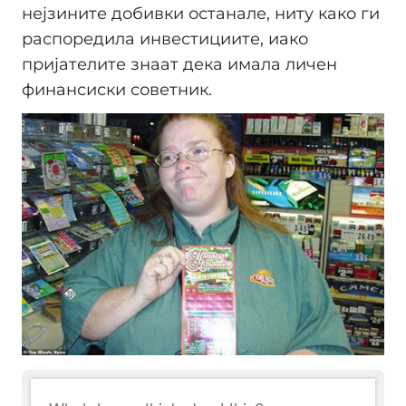
нејзините добивки останале, ниту како ги
распоредила инвестициите, иако
пријателите знаат дека имала личен
финансиски советник.