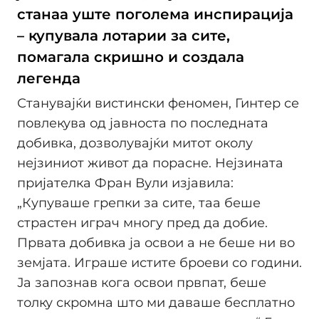
станаа уште поголема инспирација
– купувала лотарии за сите,
помагала скришно и создала
легенда
Станувајќи вистински феномен, Гинтер се
повлекува од јавноста по последната
добивка, дозволувајќи митот околу
нејзиниот живот да порасне. Нејзината
пријателка Фран Вули изјавила:
„Купуваше грепки за сите, таа беше
страстен играч многу пред да добие.
Првата добивка ја освои а не беше ни во
земјата. Играшe истите броеви со години.
Ја запознав кога освои првпат, беше
толку скромна што ми даваше бесплатно