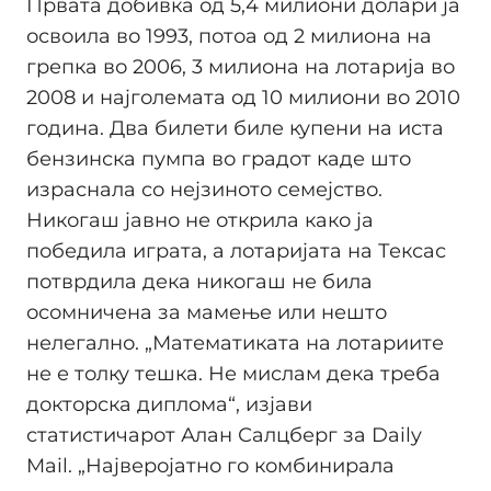
Првата добивка од 5,4 милиони долари ја
освоила во 1993, потоа од 2 милиона на
грепка во 2006, 3 милиона на лотарија во
2008 и најголемата од 10 милиони во 2010
година. Два билети биле купени на иста
бензинска пумпа во градот каде што
израснала со нејзиното семејство.
Никогаш јавно не открила како ја
победила играта, а лотаријата на Тексас
потврдила дека никогаш не била
осомничена за мамење или нешто
нелегално. „Математиката на лотариите
не е толку тешка. Не мислам дека треба
докторска диплома“, изјави
статистичарот Алан Салцберг за Daily
Mail. „Најверојатно го комбинирала