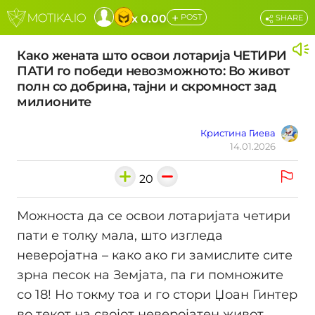
+
x 0.00
POST
SHARE
Како жената што освои лотарија ЧЕТИРИ
ПАТИ го победи невозможното: Во живот
полн со добрина, тајни и скромност зад
милионите
Кристина Гиева
14.01.2026
20
Можноста да се освои лотаријата четири
пати е толку мала, што изгледа
неверојатна – како ако ги замислите сите
зрна песок на Земјата, па ги помножите
со 18! Но токму тоа и го стори Џоан Гинтер
во текот на својот неверојатен живот.