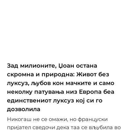
Зад милионите, Џоан остана
скромна и природна: Живот без
луксуз, љубов кон мачките и само
неколку патувања низ Европа беа
единствениот луксуз кој си го
дозволила
Никогаш не се омажи, но француски
пријател сведочи дека таа се вљубила во