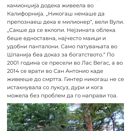
камионџија додека живеела во
Калифорнија. „Никогаш немаше да
препознаеш дека е милионер“, вели Вули.
„Сакше да се вклопи. Нејзината облека
беше едноставна, најчесто маици и
удобни панталони. Само патувањата во
Шпанија беа доказ за богатството.“ По
2001 година се пресели во Лас Вегас, а во
2014 се врати во Сан Антонио каде
живееше до смртта. Гинтер никогаш не се
истакнувала со луксуз, дури и кога
можела без проблем да го направи тоа.