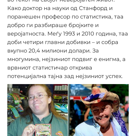
Како доктор на науки од Станфорд и
поранешен професор по статистика, таа
добро ги разбираше бројките и
веројатноста. Меѓу 1993 и 2010 година, таа
доби четири главни добивки – и собра
вкупно 20,4 милиони долари. За
многумина, нејзиниот подвиг е енигма, а
врвниот статистичар открива
потенцијална тајна зад нејзиниот успех.