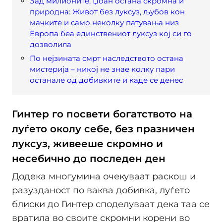
Зад милионите, Џоан остана скромна и
природна: Живот без луксуз, љубов кон
мачките и само неколку патувања низ
Европа беа единствениот луксуз кој си го
дозволила
По нејзината смрт наследството остана
мистерија – никој не знае колку пари
останале од добивките и каде се денес
Гинтер го посвети богатството на
луѓето околу себе, без празничен
луксуз, живееше скромно и
несебично до последен ден
Додека многумина очекуваат раскош и
разузданост по ваква добивка, луѓето
блиски до Гинтер споделуваат дека таа се
вратила во своите скромни корени во