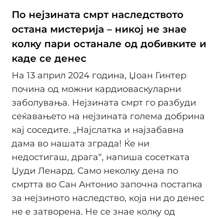
По нејзината смрт наследството
остана мистерија – никој не знае
колку пари останале од добивките и
каде се денес
На 13 април 2024 година, Џоан Гинтер
почина од можни кардиоваскуларни
заболувања. Нејзината смрт го разбуди
сеќавањето на нејзината голема добрина
кај соседите. „Најслатка и најзабавна
дама во нашата зграда! Ќе ни
недостигаш, драга“, напиша сосетката
Џуди Ленард. Само неколку дена по
смртта во Сан Антонио започна постапка
за нејзиното наследство, која ни до денес
не е затворена. Не се знае колку од