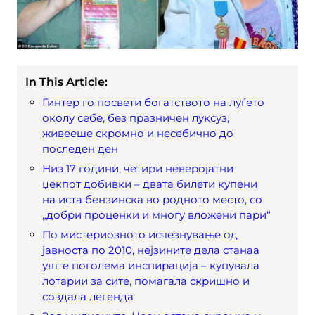
In This Article:
Гинтер го посвети богатството на луѓето
околу себе, без празничен луксуз,
живееше скромно и несебично до
последен ден
Низ 17 години, четири неверојатни
џекпот добивки – двата билети купени
на иста бензинска во родното место, со
„добри проценки и многу вложени пари“
По мистериозното исчезнување од
јавноста по 2010, нејзините дела станаа
уште поголема инспирација – купувала
лотарии за сите, помагала скришно и
создала легенда