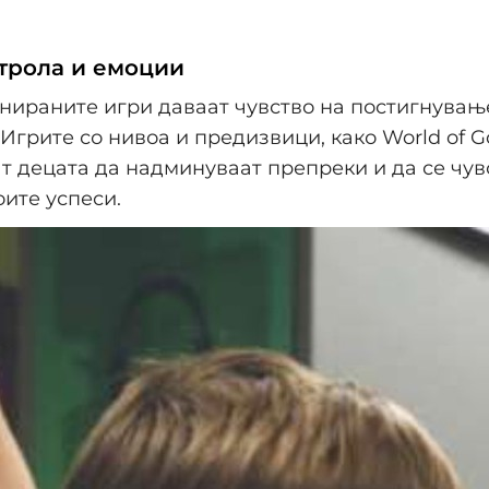
нтрола и емоции
нираните игри даваат чувство на постигнувањ
 Игрите со нивоа и предизвици, како World of G
т децата да надминуваат препреки и да се чув
оите успеси.