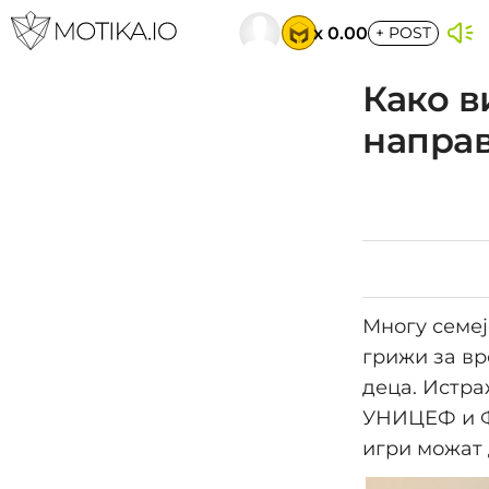
x 0.00
+
POST
Како в
направ
Многу семеј
грижи за вр
деца. Истра
УНИЦЕФ и Ф
игри можат 