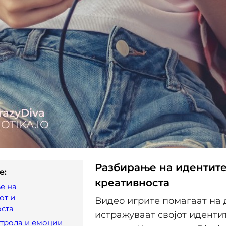
Разбирање на идентите
e:
креативноста
е на
от и
Видео игрите помагаат на 
оста
истражуваат својот идентит
нтрола и емоции