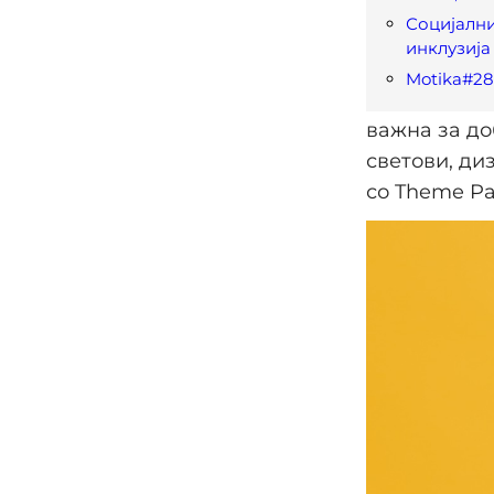
Социјални
инклузија
Motika#2
важна за до
светови, ди
со Theme Par