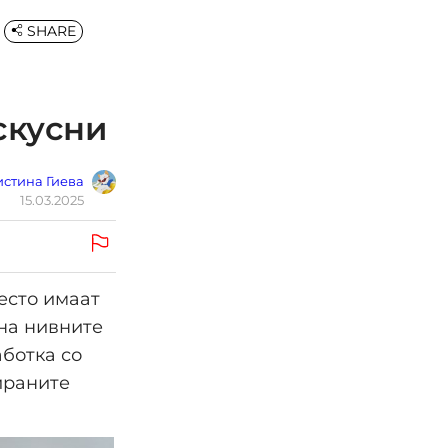
SHARE
скусни
стина Гиева
15.03.2025
есто имаат
 на нивните
ботка со
ираните