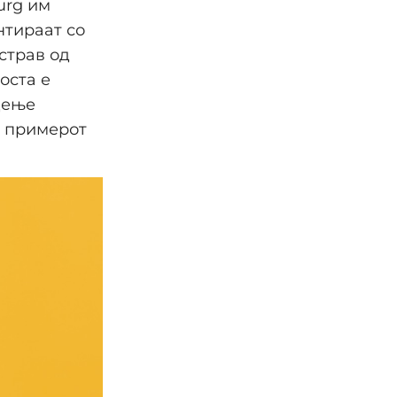
urg им
нтираат со
страв од
оста е
дење
е примерот