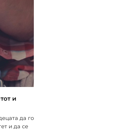
тот и
децата да го
ет и да се