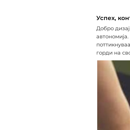
Успех, ко
Добро дизај
автономија.
поттикнуваа
горди на св