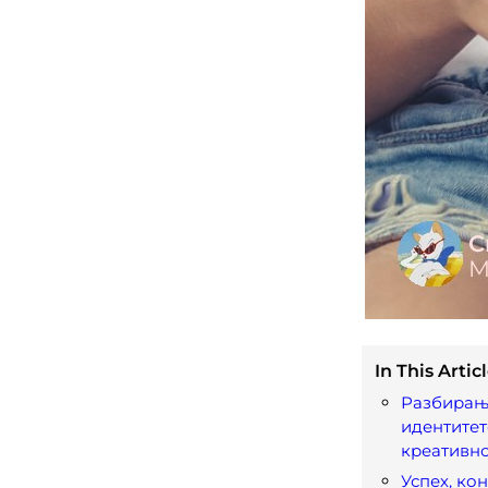
In This Articl
Разбирањ
идентитет
креативн
Успех, ко