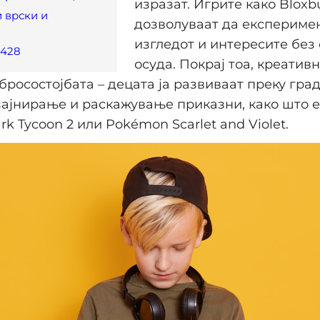
изразат. Игрите како Bloxb
 врски и
дозволуваат да експериме
изгледот и интересите без 
8428
осуда. Покрај тоа, креативн
бросостојбата – децата ја развиваат преку гра
зајнирање и раскажување приказни, како што 
k Tycoon 2 или Pokémon Scarlet and Violet.