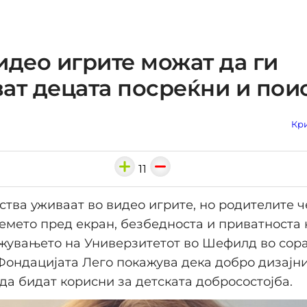
идео игрите можат да ги
ат децата посреќни и пои
Кри
11
ства уживаат во видео игрите, но родителите ч
емето пред екран, безбедноста и приватноста
жувањето на Универзитетот во Шефилд во сора
ондацијата Лего покажува дека добро дизајн
да бидат корисни за детската добросостојба.