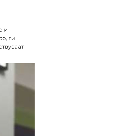
е и
oo, ги
ствуваат