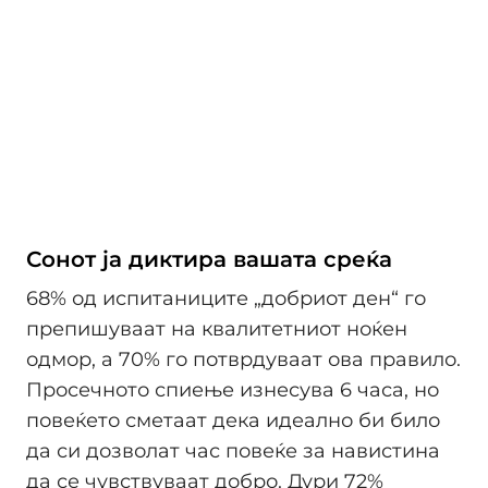
Сонот ја диктира вашата среќа
68% од испитаниците „добриот ден“ го
препишуваат на квалитетниот ноќен
одмор, а 70% го потврдуваат ова правило.
Просечното спиење изнесува 6 часа, но
повеќето сметаат дека идеално би било
да си дозволат час повеќе за навистина
да се чувствуваат добро. Дури 72%