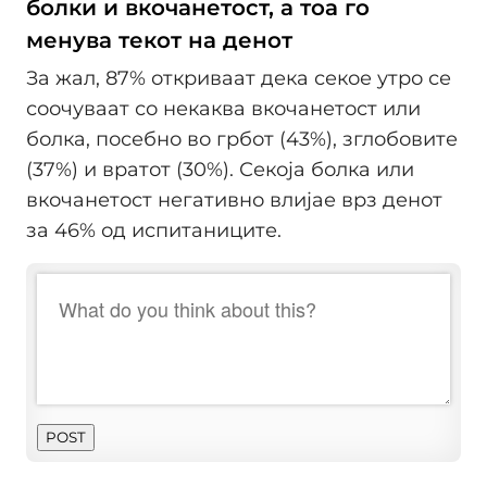
болки и вкочанетост, а тоа го
менува текот на денот
За жал, 87% откриваат дека секое утро се
соочуваат со некаква вкочанетост или
болка, посебно во грбот (43%), зглобовите
(37%) и вратот (30%). Секоја болка или
вкочанетост негативно влијае врз денот
за 46% од испитаниците.
POST