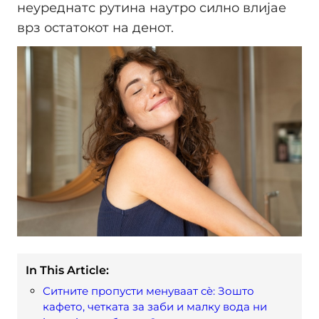
неуреднатс рутина наутро силно влијае
врз остатокот на денот.
In This Article:
Ситните пропусти менуваат сè: Зошто
кафето, четката за заби и малку вода ни