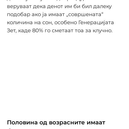
веруваат дека денот им би бил далеку
подобар ако ја имаат „совршената“
количина на сон, особено Генерацијата
Зет, каде 80% го сметаат тоа за клучно.
Половина од возрасните имаат