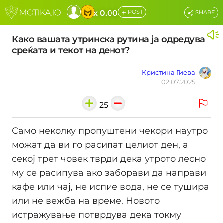
+
x 0.00
POST
SHARE
Како вашата утринска рутина ја одредува
среќата и текот на денот?
Кристина Гиева
02.07.2025
25
Само неколку пропуштени чекори наутро
можат да ви го расипат целиот ден, а
секој трет човек тврди дека утрото лесно
му се расипува ако заборави да направи
кафе или чај, не испие вода, не се тушира
или не вежба на време. Новото
истражување потврдува дека токму