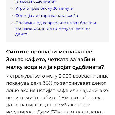
ја кројат судбината?
Утрото трае околу 30 минути
Сонот ја диктира вашата среќа
Половина од возрасните имаат болки и
вкочанетост, а тоа го менува текот на
денот
Ситните пропусти менуваат сè:
Зошто кафето, четката за заби и
малку вода ни ја кројат судбината?
Истражувањето меѓу 2.000 возрасни лица
покажува дека 38% го започнуваат денот
лошо ако не испијат кафе или чај, 34% ако
не ги измијат забите, 28% ако заборават
да се напијат вода, а 25% ако не се
истушираат. Дури 37% знаат дали денот