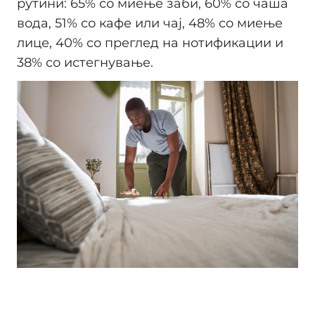
рутини: 65% со миење заби, 60% со чаша
вода, 51% со кафе или чај, 48% со миење
лице, 40% со преглед на нотификации и
38% со истегнување.