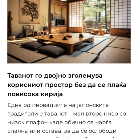
Таванот го двојно зголемува
корисниот простор без да се плаќа
повисока кирија
Една од иновациите на јапонските
градители е таванот – мал второ ниво со
низок плафон каде обично се наоѓа
спална или остава, за да се ослободи