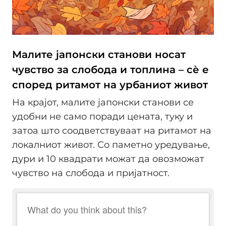
Малите јапонски станови носат
чувство за слобода и топлина – сѐ е
според ритамот на урбаниот живот
На крајот, малите јапонски станови се
удобни не само поради цената, туку и
затоа што соодветствуваат на ритамот на
локалниот живот. Со паметно уредување,
дури и 10 квадрати можат да овозможат
чувство на слобода и пријатност.