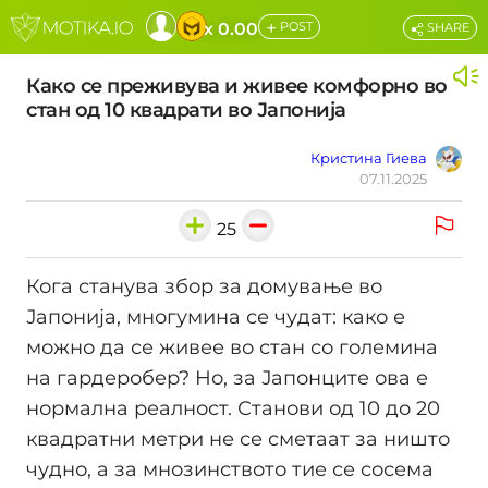
+
x 0.00
POST
SHARE
Како се преживува и живее комфорно во
стан од 10 квадрати во Јапонија
Кристина Гиева
07.11.2025
25
Кога станува збор за домување во
Јапонија, многумина се чудат: како е
можно да се живее во стан со големина
на гардеробер? Но, за Јапонците ова е
нормална реалност. Станови од 10 до 20
квадратни метри не се сметаат за ништо
чудно, а за мнозинството тие се сосема