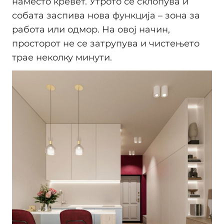
наместо кревет. Утрото се склопува и
собата заспива нова функција – зона за
работа или одмор. На овој начин,
просторот не се затрупува и чистењето
трае неколку минути.