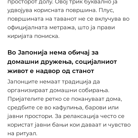
просторот долу. Овој трик буквално ја
удвојува корисната површина. Плус,
површината на таванот не се вклучува во
официјалната метража, што ја прави
киријата пониска.
Во Јапонија нема обичај за
домашни дружења, социјалниот
живот е надвор од станот
Јапонците немаат традиција да
организираат домашни собирања.
Пријателите ретко се покануваат дома,
средбите се во кафулиња, барови или
јавни простори. За релаксација често се
користат јавни бањи кои даваат и чувство
на ритуал.