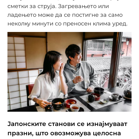
сметки за струја. Загревањето или
ладењето може да се постигне за само
неколку минути со преносен клима уред.
Јапонските станови се изнајмуваат
празни, што овозможува целосна