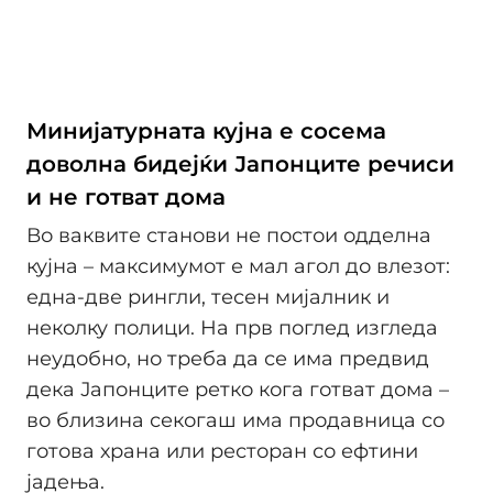
Минијатурната кујна е сосема
доволна бидејќи Јапонците речиси
и не готват дома
Во ваквите станови не постои одделна
кујна – максимумот е мал агол до влезот:
една-две рингли, тесен мијалник и
неколку полици. На прв поглед изгледа
неудобно, но треба да се има предвид
дека Јапонците ретко кога готват дома –
во близина секогаш има продавница со
готова храна или ресторан со ефтини
јадења.