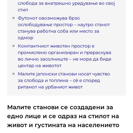
слобода за внатрешно уредување во свој
стил
Футонот овозможува брзо
ослободување простор – наутро станот
станува работна соба или место за
одмор
Компактниот животен простор е
промислено организиран и прераснува
во лично засолниште – не мора да биде
центар на животот
Малите јапонски станови носат чувство
за слобода и топлина – сѐ е според
ритамот на урбаниот живот
Малите станови се создадени за
едно лице и се одраз на стилот на
живот и густината на населението