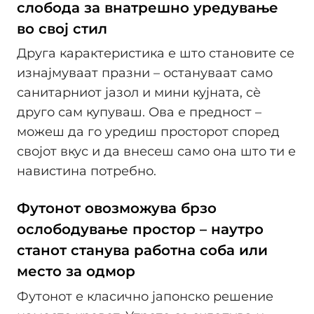
слобода за внатрешно уредување
во свој стил
Друга карактеристика е што становите се
изнајмуваат празни – остануваат само
санитарниот јазол и мини кујната, сѐ
друго сам купуваш. Ова е предност –
можеш да го уредиш просторот според
својот вкус и да внесеш само она што ти е
навистина потребно.
Футонот овозможува брзо
ослободување простор – наутро
станот станува работна соба или
место за одмор
Футонот е класично јапонско решение