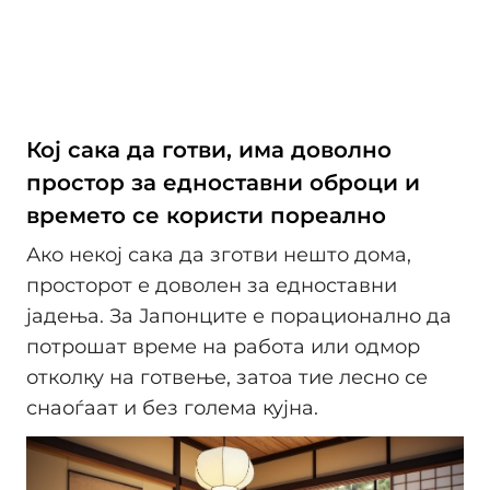
Кој сака да готви, има доволно
простор за едноставни оброци и
времето се користи пореално
Ако некој сака да зготви нешто дома,
просторот е доволен за едноставни
јадења. За Јапонците е порационално да
потрошат време на работа или одмор
отколку на готвење, затоа тие лесно се
снаоѓаат и без голема кујна.