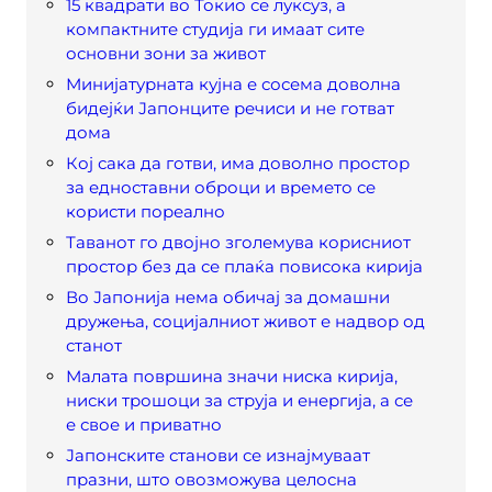
15 квадрати во Токио се луксуз, а
компактните студија ги имаат сите
основни зони за живот
Минијатурната кујна е сосема доволна
бидејќи Јапонците речиси и не готват
дома
Кој сака да готви, има доволно простор
за едноставни оброци и времето се
користи пореално
Таванот го двојно зголемува корисниот
простор без да се плаќа повисока кирија
Во Јапонија нема обичај за домашни
дружења, социјалниот живот е надвор од
станот
Малата површина значи ниска кирија,
ниски трошоци за струја и енергија, а се
е свое и приватно
Јапонските станови се изнајмуваат
празни, што овозможува целосна