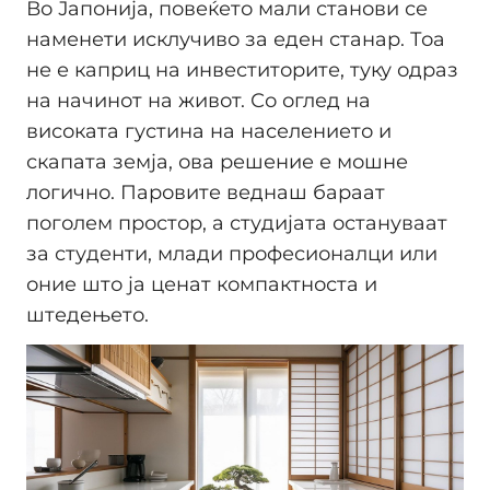
Во Јапонија, повеќето мали станови се
наменети исклучиво за еден станар. Тоа
не е каприц на инвеститорите, туку одраз
на начинот на живот. Со оглед на
високата густина на населението и
скапата земја, ова решение е мошне
логично. Паровите веднаш бараат
поголем простор, а студијата остануваат
за студенти, млади професионалци или
оние што ја ценат компактноста и
штедењето.