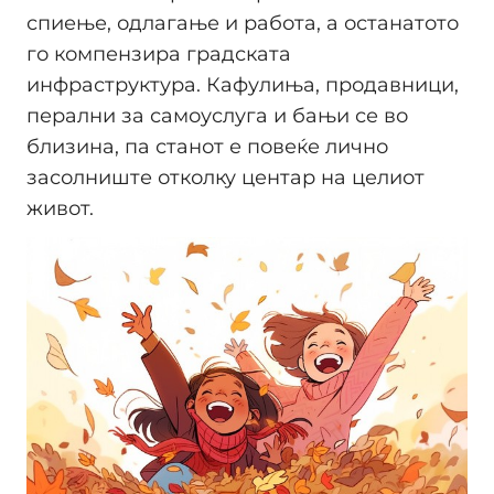
спиење, одлагање и работа, а останатото
го компензира градската
инфраструктура. Кафулиња, продавници,
перални за самоуслуга и бањи се во
близина, па станот е повеќе лично
засолниште отколку центар на целиот
живот.