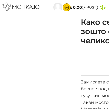
x 0.00
+
POST
Како с
зошто 
челико
Замислете с
беснее под 
туку жив мо
Такви мосто