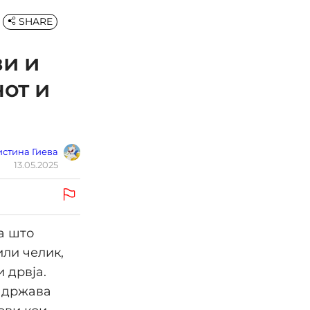
SHARE
ви и
от и
стина Гиева
13.05.2025
а што
или челик,
 дрвја.
а држава