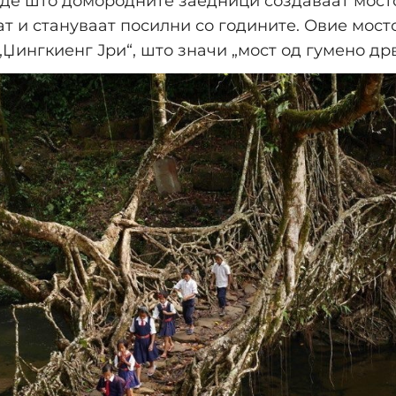
аде што домородните заедници создаваат мост
ат и стануваат посилни со годините. Овие мост
„Џингкиенг Јри“, што значи „мост од гумено дрв