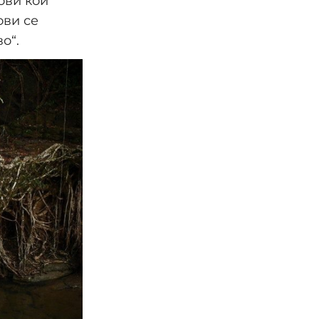
ови кои
ови се
о“.