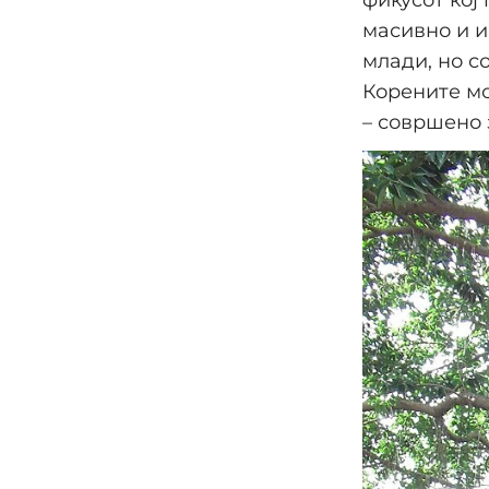
масивно и и
млади, но с
Корените мо
– совршено 