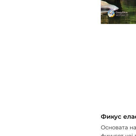
Фикус елас
Основата на
фикусот кој 