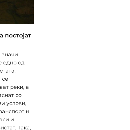
а постојат
т значи
е едно од
етата.
 се
аат реки, а
аснат со
ви услови,
транспорт и
аси и
истат. Така,