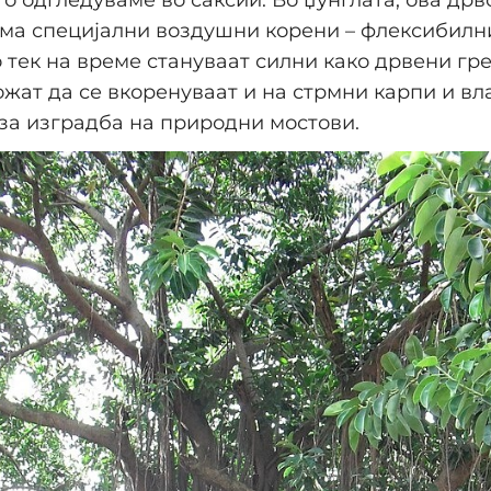
ма специјални воздушни корени – флексибилни
о тек на време стануваат силни како дрвени гре
жат да се вкоренуваат и на стрмни карпи и в
за изградба на природни мостови.