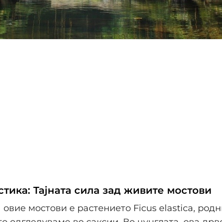
тика: Тајната сила зад живите мостови
 овие мостови е растението Ficus elastica, род
го одгледуваме во саксии. Во џунглата, ова дрв