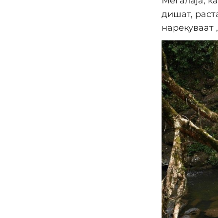
Мегалаја, к
дишат, раст
нарекуваат 