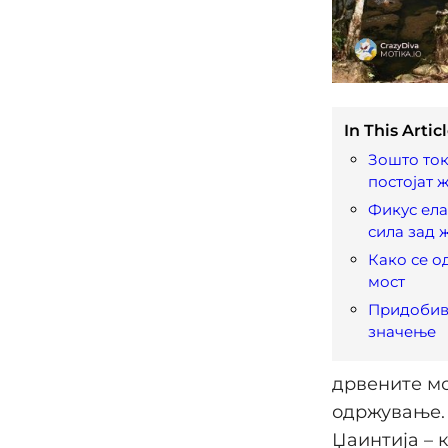
In This Articl
Зошто ток
постојат 
Фикус ела
сила зад 
Како се о
мост
Придобив
значење
дрвените мо
одржување. 
Џаинтија – к