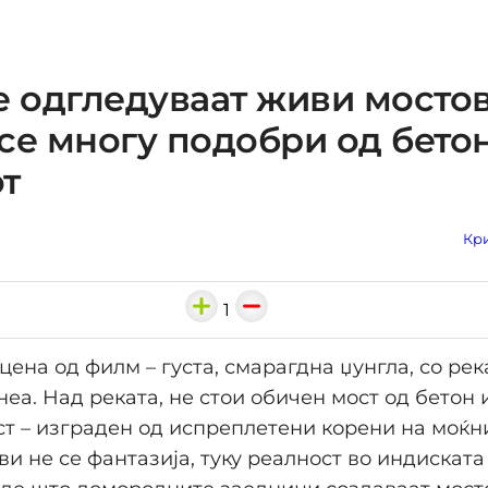
е одгледуваат живи мосто
се многу подобри од бетон
т
Кри
1
цена од филм – густа, смарагдна џунгла, со рек
неа. Над реката, не стои обичен мост од бетон 
ст – изграден од испреплетени корени на моќни
ви не се фантазија, туку реалност во индискат