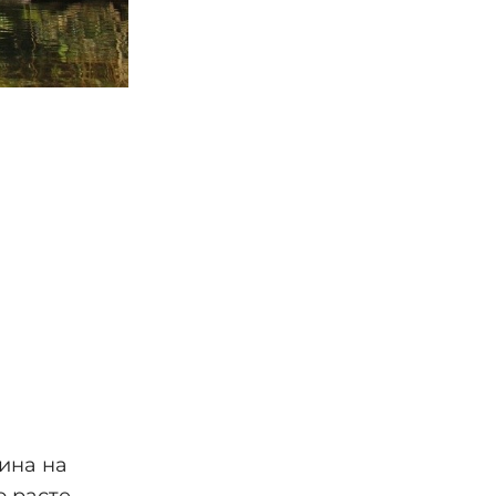
нина на
о расте