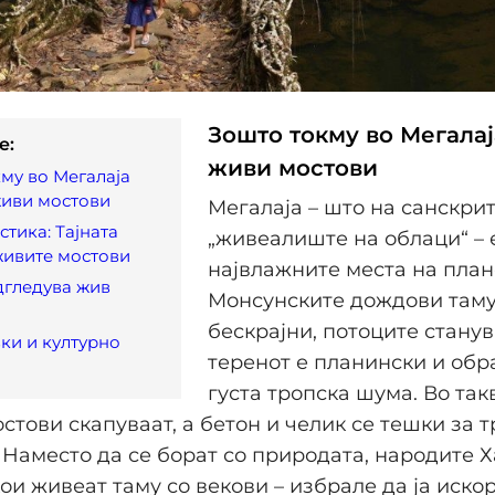
Зошто токму во Мегалај
e:
живи мостови
му во Мегалаја
живи мостови
Мегалаја – што на санскри
стика: Тајната
„живеалиште на облаци“ – 
живите мостови
највлажните места на план
дгледува жив
Монсунските дождови таму
бескрајни, потоците станув
ки и културно
теренот е планински и обр
густа тропска шума. Во так
стови скапуваат, а бетон и челик се тешки за 
Наместо да се борат со природата, народите Х
ои живеат таму со векови – избрале да ја искор