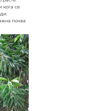
 кога се
ди.
лажна почва