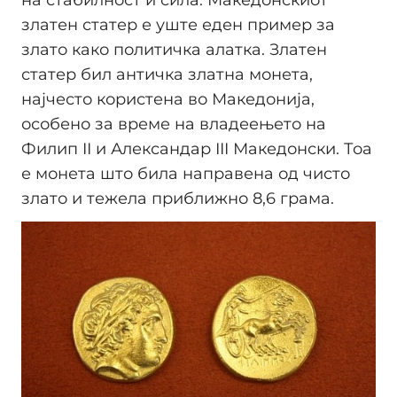
на стабилност и сила. Македонскиот
златен статер е уште еден пример за
злато како политичка алатка. Златен
статер бил античка златна монета,
најчесто користена во Македонија,
особено за време на владеењето на
Филип II и Александар III Македонски. Тоа
е монета што била направена од чисто
злато и тежела приближно 8,6 грама.