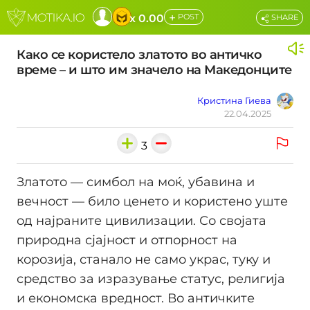
+
x 0.00
POST
SHARE
Како се користело златото во античко
време – и што им значело на Македонците
Кристина Гиева
22.04.2025
3
Златото — симбол на моќ, убавина и
вечност — било ценето и користено уште
од најраните цивилизации. Со својата
природна сјајност и отпорност на
корозија, станало не само украс, туку и
средство за изразување статус, религија
и економска вредност. Во античките