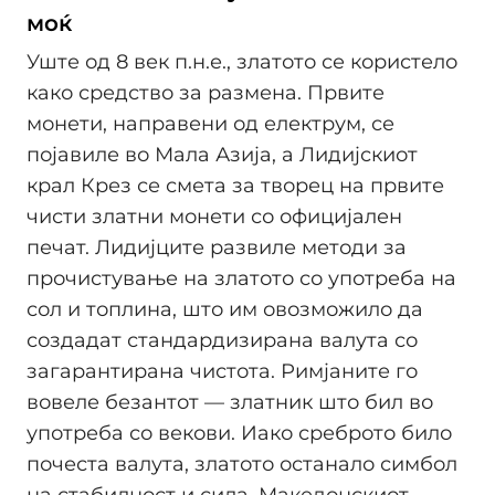
моќ
Уште од 8 век п.н.е., златото се користело
како средство за размена. Првите
монети, направени од електрум, се
појавиле во Мала Азија, а Лидијскиот
крал Крез се смета за творец на првите
чисти златни монети со официјален
печат. Лидијците развиле методи за
прочистување на златото со употреба на
сол и топлина, што им овозможило да
создадат стандардизирана валута со
загарантирана чистота. Римјаните го
вовеле безантот — златник што бил во
употреба со векови. Иако среброто било
почеста валута, златото останало симбол