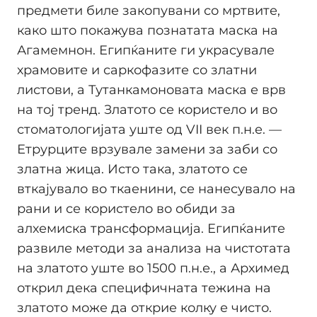
предмети биле закопувани со мртвите,
како што покажува познатата маска на
Агамемнон. Египќаните ги украсувале
храмовите и саркофазите со златни
листови, а Тутанкамоновата маска е врв
на тој тренд. Златото се користело и во
стоматологијата уште од VII век п.н.е. —
Етрурците врзувале замени за заби со
златна жица. Исто така, златото се
вткајувало во ткаенини, се нанесувало на
рани и се користело во обиди за
алхемиска трансформација. Египќаните
развиле методи за анализа на чистотата
на златото уште во 1500 п.н.е., а Архимед
открил дека специфичната тежина на
златото може да открие колку е чисто.