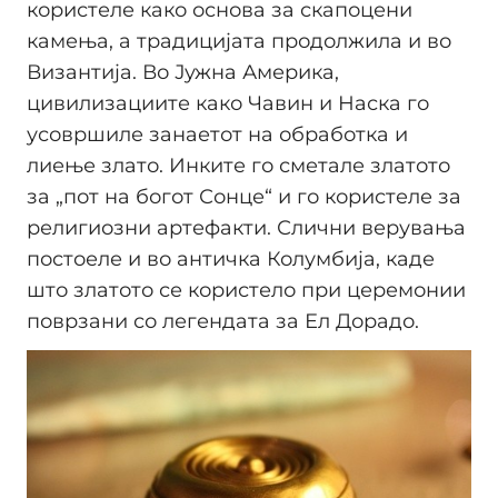
користеле како основа за скапоцени
камења, а традицијата продолжила и во
Византија. Во Јужна Америка,
цивилизациите како Чавин и Наска го
усовршиле занаетот на обработка и
лиење злато. Инките го сметале златото
за „пот на богот Сонце“ и го користеле за
религиозни артефакти. Слични верувања
постоеле и во античка Колумбија, каде
што златото се користело при церемонии
поврзани со легендата за Ел Дорадо.