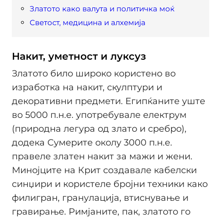
Златото како валута и политичка моќ
Светост, медицина и алхемија
Накит, уметност и луксуз
Златото било широко користено во
изработка на накит, скулптури и
декоративни предмети. Египќаните уште
во 5000 п.н.е. употребувале електрум
(природна легура од злато и сребро),
додека Сумерите околу 3000 п.н.е.
правеле златен накит за мажи и жени.
Минојците на Крит создавале кабелски
синџири и користеле бројни техники како
филигран, гранулација, втиснување и
гравирање. Римјаните, пак, златото го