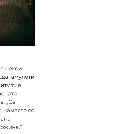
то некои
ода, амулети
Ниту тие
асната
е. „Се
, наместо со
рана
држина.“