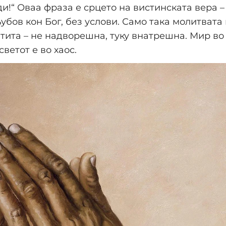
оди!“ Оваа фраза е срцето на вистинската вера 
убов кон Бог, без услови. Само така молитвата
тита – не надворешна, туку внатрешна. Мир во 
светот е во хаос.