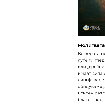
Молитвата
Во верата н
луѓе ги гле
или „среќни
имаат сила 
линија каде
обидуваме д
искрен разг
благонаклон