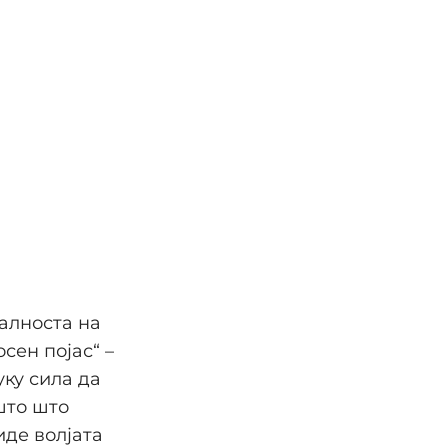
еалноста на
сен појас“ –
уку сила да
што што
иде волјата