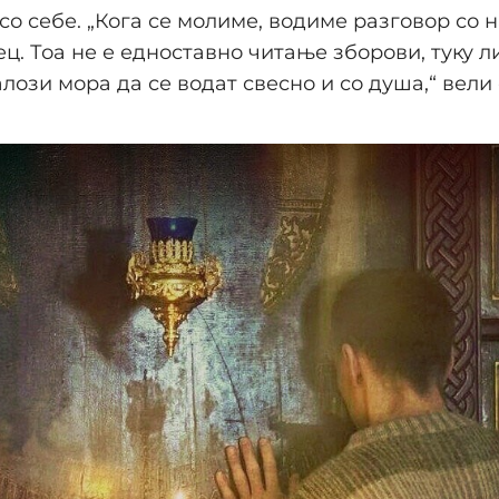
со себе. „Кога се молиме, водиме разговор со 
ц. Тоа не е едноставно читање зборови, туку л
алози мора да се водат свесно и со душа,“ вели