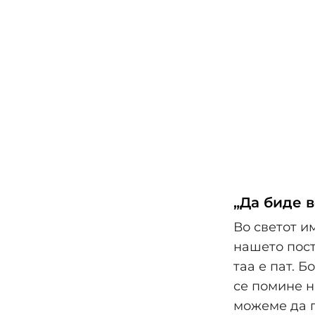
„Да биде в
Во светот и
нашето пост
таа е пат. 
се помине н
можеме да го