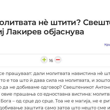
олитвата нè штити? Свешт
ј Лакирев објаснува
Кри
16
е прашуваат: дали молитвата навистина нè шт
Што е тоа што ѝ дава сила на молитвата, и зош
о да не добиваме одговор? Свештеникот Антон
 овие прашања со едноставна вистина: молитв
Бога – од срце до срце. Тоа не е магија, не е ри
добивање заштита само затоа што нешто сме 