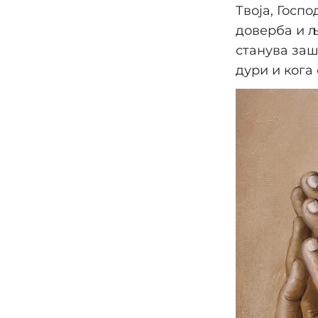
Твоја, Госп
доверба и љ
станува заш
дури и кога 