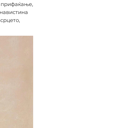
– прифаќање,
 навистина
срцето,