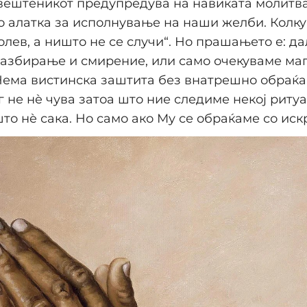
свештеникот предупредува на навиката молитва
о алатка за исполнување на наши желби. Колку
молев, а ништо не се случи“. Но прашањето е: да
разбирање и смирение, или само очекуваме ма
Нема вистинска заштита без внатрешно обраќ
 не нè чува затоа што ние следиме некој ритуал
што нè сака. Но само ако Му се обраќаме со иск