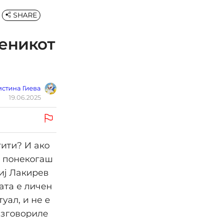
SHARE
еникот
стина Гиева
19.06.2025
ити? И ако
то понекогаш
иј Лакирев
ата е личен
туал, и не е
изговориле