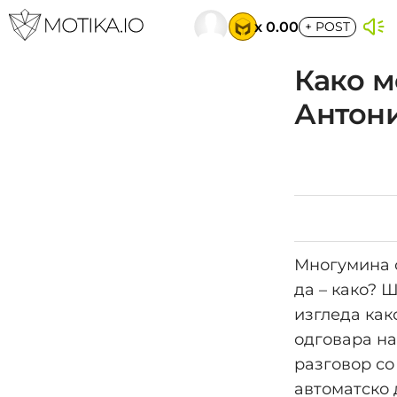
x 0.00
+
POST
Како м
Антони
Многумина с
да – како? 
изгледа как
одговара на
разговор со 
автоматско 