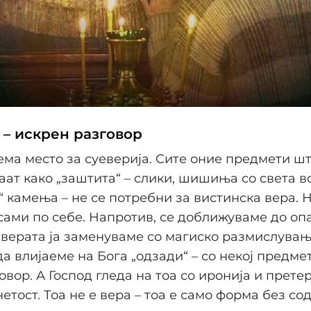
 – искрен разговор
ема место за суеверија. Сите оние предмети ш
даат како „заштита“ – слики, шишиња со света в
“ камења – не се потребни за вистинска вера. 
сами по себе. Напротив, се доближуваме до оп
 верата ја заменуваме со магиско размислувањ
а влијаеме на Бога „одзади“ – со некој предмет
овор. А Господ гледа на тоа со иронија и прете
етост. Тоа не е вера – тоа е само форма без со