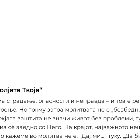
олјата Твоја“
ма страдање, опасности и неправда – и тоа е р
оење. Но токму затоа молитвата не е „безбедно
Божјата заштита не значи живот без проблеми, т
из сè заедно со Него. На крајот, најважното не
 кажеме во молитва не е: „Дај ми...“ туку: „Да б