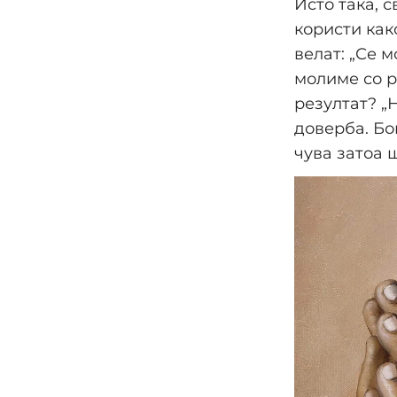
Исто така, 
користи как
велат: „Се 
молиме со 
резултат? „
доверба. Бог
чува затоа 