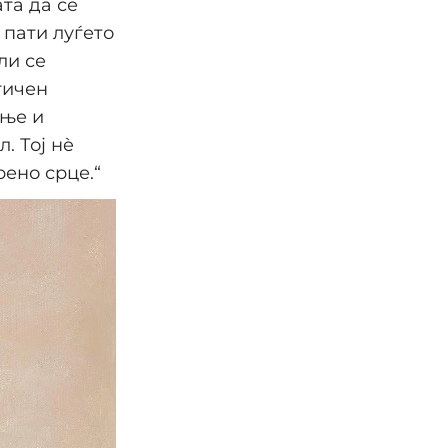
та да се
 пати луѓето
ли се
гичен
ање и
. Тој нè
рено срце.“