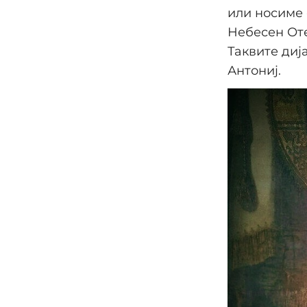
или носиме 
Небесен Оте
Таквите диј
Антониј.