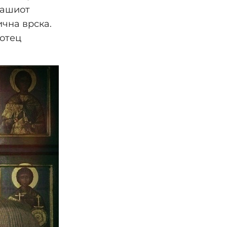
нашиот
ична врска.
 отец