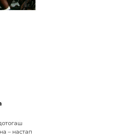
а
 дотогаш
на – настап