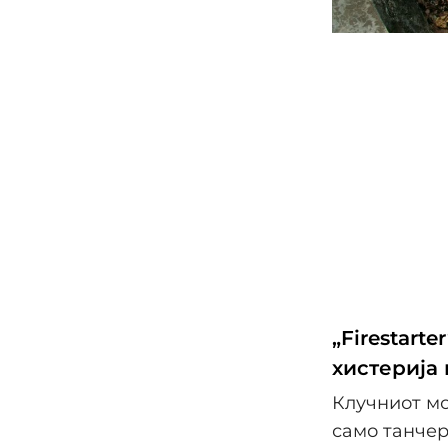
„Firestart
хистерија
Клучниот мом
само танчер