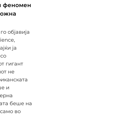
ен феномен
можна
 го објавија
ience,
ајќи ја
 со
т гигант
нот не
риканската
ше и
ерна
пата беше на
 само во