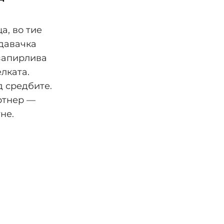
а, во тие
давачка
езапирлива
елката.
 средбите.
артнер —
не.