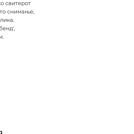
ко свитерот
ото снимање,
лика.
бенд',
м.
д