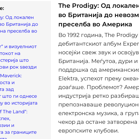
The Prodigy: Од локал
e:
во Британија до невоз
gy: Од локален
преселба во Америка
о Британија до
на преселба во
Во 1992 година, The Prodigy
дебитантскиот албум Exper
er“ и визуелниот
носејќи свеж звук и освојув
токот на
истерија што
Британија. Меѓутоа, дури и
ови рок ѕвезди
поддршка од американскио
Maverick:
Elektra, успехот преку океа
оста и
доаѓаше. Проблемот? Аме
та зад
индустрија ретко разбира
 што ги однесе
gy во историјата
препознаваше револуцион
f The Land“:
електронска музика, а гру
спех,
чекор да остане затворена
рзии и
европските клубови.
а за границите
ста