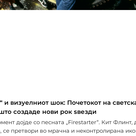
er“ и визуелниот шок: Почетокот на светск
 што создаде нови рок ѕвезди
ент дојде со песната „Firestarter“. Кит Флинт,
, се претвори во мрачна и неконтролирана ико