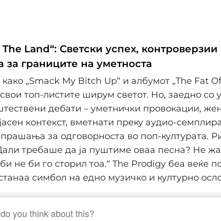
f The Land“: Светски успех, контроверзии
 за границите на уметноста
како „Smack My Bitch Up“ и албумот „The Fat Of
освои топ-листите ширум светот. Но, заедно со 
штествени дебати – уметнички провокации, ж
 јасен контекст, вметнати преку аудио-семплир
прашања за одговорноста во поп-културата. Р
Дали требаше да ја пуштиме оваа песна? Не жа
би не би го сторил тоа.“ The Prodigy беа веќе 
 станаа симбол на едно музичко и културно ос