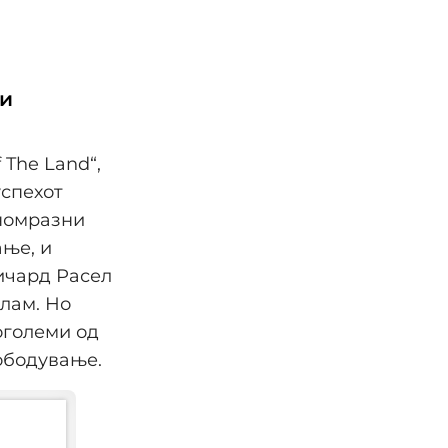
 и
 The Land“,
успехот
еномразни
ање, и
ичард Расел
лам. Но
поголеми од
лободување.