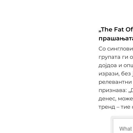
„The Fat O
прашањата
Со синглови 
групата ги 
дојдоа и оп
изрази, без
релевантни 
признава: „
денес, може
тренд – тие