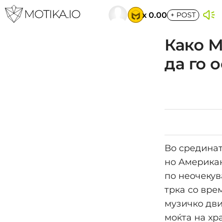
x 0.00
+
POST
Како М
да го 
Во срединат
но Американ
по неочекув
трка со вре
музичко дви
моќта на хр