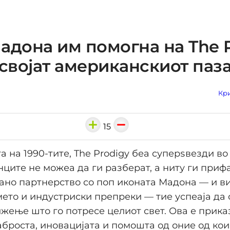
адона им помогна на The 
освојат американскиот паз
Кри
15
а на 1990-тите, The Prodigy беа суперѕвезди во
ците не можеа да ги разберат, а ниту ги приф
ано партнерство со поп иконата Мадона — и в
мето и индустриски препреки — тие успеаја да 
жење што го потресе целиот свет. Ова е прика
аброста, иновацијата и помошта од оние од кои