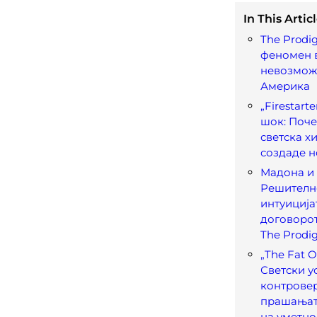
In This Articl
The Prodi
феномен в
невозмож
Америка
„Firestart
шок: Поче
светска х
создаде н
Мадона и 
Решителн
интуиција
договорот
The Prodi
„The Fat O
Светски у
контрове
прашањат
на уметно