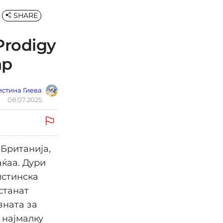
SHARE
Prodigy
ар
стина Гиева
08.07.2025
 Британија,
аќаа. Дури
истинска
станат
зната за
 најмалку