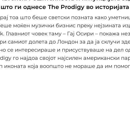
што ги однесе The Prodigy во историјата
рај тоа што беше светски позната како уметниц
еше моќен музички бизнис преку нејзината из
ck. Главниот човек таму – Гај Осири – покажа н
ури самиот долета до Лондон за да ја склучи зд
о се интересираше и присуствуваше на дел од
odigy го најдоа својот најсилен американски п
оп иконата која воопшто не мораше да им помог