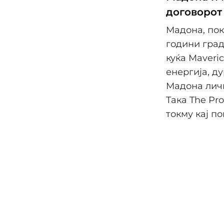
договорот 
Мадона, пок
години град
куќа Maveri
енергија, д
Мадона личн
Така The Pr
токму кај п