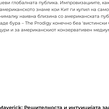
ушеви глобалната публика. Импровизациите, ка
 американското знаме кои Кит ги купил на сам
нималку наивна близина со американската пуб
аде бура – The Prodigy конечно беа 'вистински 
ури и за американскиот конзервативен медиу
Maverick: Решителноста и интуицијата за