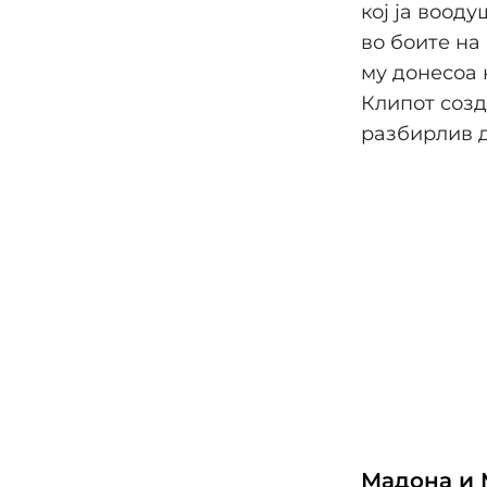
кој ја воод
во боите на
му донесоа 
Клипот созд
разбирлив д
Мадона и 