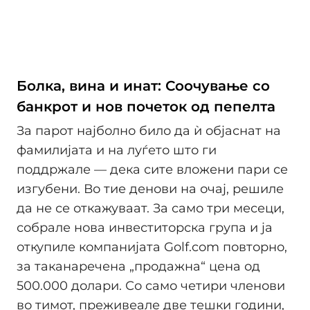
Болка, вина и инат: Соочување со
банкрот и нов почеток од пепелта
За парот најболно било да ѝ објаснат на
фамилијата и на луѓето што ги
поддржале — дека сите вложени пари се
изгубени. Во тие денови на очај, решиле
да не се откажуваат. За само три месеци,
собрале нова инвеститорска група и ја
откупиле компанијата Golf.com повторно,
за таканаречена „продажна“ цена од
500.000 долари. Со само четири членови
во тимот, преживеале две тешки години,