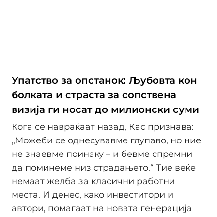
Упатство за опстанок: Љубовта кон
болката и страста за сопствена
визија ги носат до милионски суми
Кога се навраќаат назад, Кас признава:
„Можеби се однесувавме глупаво, но ние
не знаевме поинаку – и бевме спремни
да поминеме низ страдањето.“ Тие веќе
немаат желба за класични работни
места. И денес, како инвеститори и
автори, помагаат на новата генерација