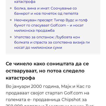
катастрофа
Болка, вина и инат: Соочување со
банкрот и нов почеток од пепелта
Неочекуван пресврт: Тигер Вудс и голф
бумот го спасуваат Golf.com – и носат
милионска продажба
Упатство за опстанок: Љубовта кон
болката и страста за сопствена визија ги
носат до милионски суми
Се чинело како соништата да се
остваруваат, но потоа следело
катастрофа
Во јануари 2000 година, Мајк и Кас го
продаваат својот стартап Golf.com на
големата е- продавница Chipshot за