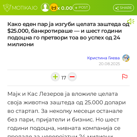
+
x 0.00
POST
SHARE
Како еден пар ја изгуби целата заштеда од
$25.000, банкротираше — и шест години
подоцна го претвори тоа во успех од 24
милиони
Кристина Гиева
20.08.2025
17
Мајк и Кас Лезеров ја вложиле целата
своја животна заштеда од 25.000 долари
во стартап. За неколку месеци останале
без пари, пријатели и бизнис. Но шест
години подоцна, нивната компанија се
продаде за неверојатни 24 милиони