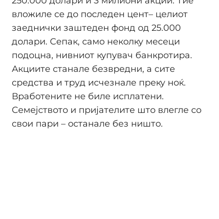
250.000 долари и 3 милиони акции. Тие
вложиле се до последен цент– целиот
заеднички заштеден фонд од 25.000
долари. Сепак, само неколку месеци
подоцна, нивниот купувач банкротира.
Акциите станале безвредни, а сите
средства и труд исчезнале преку ноќ.
Вработените не биле исплатени.
Семејството и пријателите што влегле со
свои пари – останале без ништо.