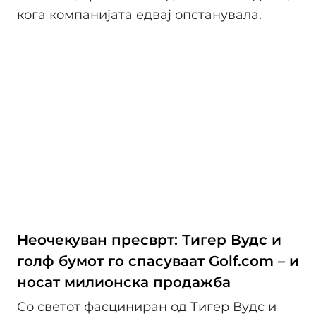
кога компанијата едвај опстанувала.
Неочекуван пресврт: Тигер Вудс и
голф бумот го спасуваат Golf.com – и
носат милионска продажба
Со светот фасциниран од Тигер Вудс и