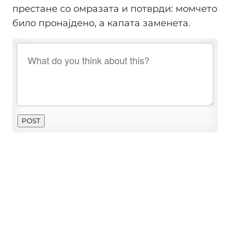
престане со омразата и потврди: момчето
било пронајдено, а капата заменета.
POST