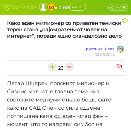
+
x 0.00
POST
SHARE
Како еден милионер со приватен тениски
терен стана „најомразениот човек на
интернет“, поради едно скандалозно дело
Кристина Гиева
02.09.2025
23
Петар Шчерек, полскиот милионер и
бизнис магнат, е главна тема низ
светските медиуми откако беше фатен
како на САД Опен со сила одзема
потпишана капа од еден млад фан –
момент што го направи симбол на