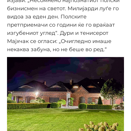
изјави: „Несомнено најпознатиот полски
бизнисмен на светот. Милијарди луѓе го
видоа за еден ден. Полските
претприемачи со години ќе го враќаат
изгубениот углед“. Дури и тенисерот
Мајхчак се огласи: „Очигледно имаше
некаква забуна, но не беше во ред.“