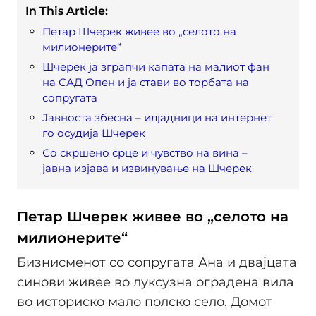
In This Article:
Петар Шчерек живее во „селото на
милионерите“
Шчерек ја зграпчи капата на малиот фан
на САД Опен и ја стави во торбата на
сопругата
Јавноста збесна – илјадници на интернет
го осудија Шчерек
Со скршено срце и чувство на вина –
јавна изјава и извинување на Шчерек
Петар Шчерек живее во „селото на
милионерите“
Бизнисменот со сопругата Ана и двајцата
синови живее во луксузна оградена вила
во историско мало полско село. Домот