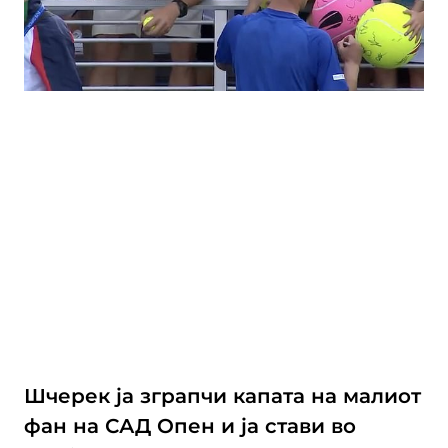
Шчерек ја зграпчи капата на малиот
фан на САД Опен и ја стави во