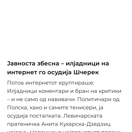
Јавноста збесна – илјадници на
интернет го осудија Шчерек
Потоа интернетот еруптираше:
Илјадници коментари и бран на критики
– и не само од навивачи. Политичари од
Полска, како и самите тенисери, ја
осудија постапката. Левичарската
пратеничка Анита Кухарска-Дзедзиц