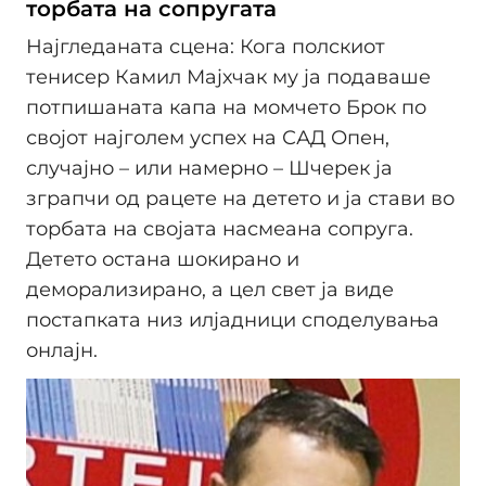
торбата на сопругата
Најгледаната сцена: Кога полскиот
тенисер Камил Мајхчак му ја подаваше
потпишаната капа на момчето Брок по
својот најголем успех на САД Опен,
случајно – или намерно – Шчерек ја
зграпчи од рацете на детето и ја стави во
торбата на својата насмеана сопруга.
Детето остана шокирано и
деморализирано, а цел свет ја виде
постапката низ илјадници споделувања
онлајн.