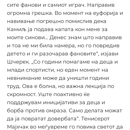
сите фанови и самиот играч. Направив
огромна грешка. Во момент на еуфорија и
навивање погрешно помислив дека
Камиљ ја подава капата кон мене за
моите синови... Денес знам што направив
и тоа не ми била намера, но го повредив
детето и ги разочарав фановите“, изјави
Шчерек. „Со години помагаме на деца и
млади спортисти, но еден момент на
невнимание може да уништи години
труд. Ова е болна, но важна лекција по
скромност. Уште поактивно ќе
поддржувам иницијативи за деца и
борба против омраза. Само делата можат
да ја повратат довербата“. Тенисерот
Мајхчак во меѓувреме го повика светот да