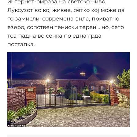
интернет-омраза на светско ниво.
Луксузот во кој живее, ретко кој може да
го замисли: современа вила, приватно
езеро, сопствен тениски терен... но, сето
тоа падна во сенка по една грда
постапка.