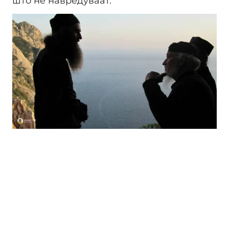
што нè навредуваат.