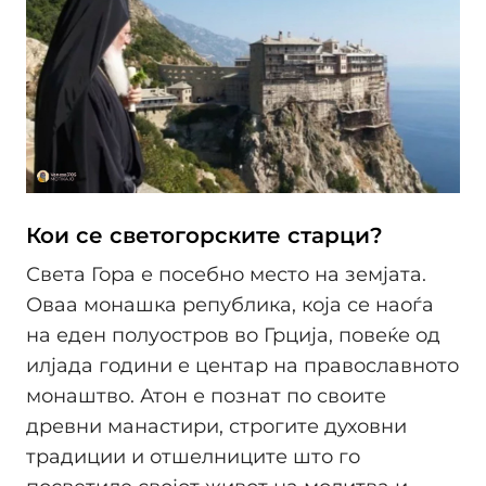
Кои се светогорските старци?
Света Гора е посебно место на земјата.
Оваа монашка република, која се наоѓа
на еден полуостров во Грција, повеќе од
илјада години е центар на православното
монаштво. Атон е познат по своите
древни манастири, строгите духовни
традиции и отшелниците што го