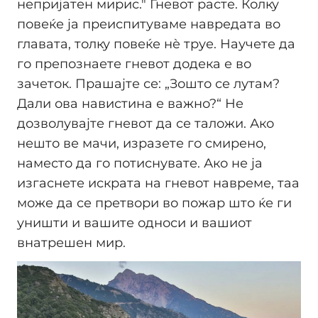
непријатен мирис." Гневот расте. Колку
повеќе ја преиспитуваме навредата во
главата, толку повеќе нè труе. Научете да
го препознаете гневот додека е во
зачеток. Прашајте се: „Зошто се лутам?
Дали ова навистина е важно?“ Не
дозволувајте гневот да се таложи. Ако
нешто ве мачи, изразете го смирено,
наместо да го потиснувате. Ако не ја
изгаснете искрата на гневот навреме, таа
може да се претвори во пожар што ќе ги
уништи и вашите односи и вашиот
внатрешен мир.