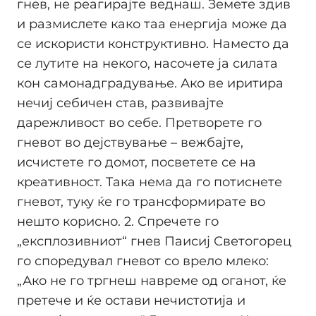
гнев, не реагирајте веднаш. Земете здив
и размислете како таа енергија може да
се искористи конструктивно. Наместо да
се лутите на некого, насочете ја силата
кон самонадградување. Ако ве иритира
нечиј себичен став, развивајте
дарежливост во себе. Претворете го
гневот во дејствување – вежбајте,
исчистете го домот, посветете се на
креативност. Така нема да го потиснете
гневот, туку ќе го трансформирате во
нешто корисно. 2. Спречете го
„експлозивниот“ гнев Паисиј Светогорец
го споредувал гневот со врело млеко:
„Ако не го тргнеш навреме од оганот, ќе
претече и ќе остави нечистотија и