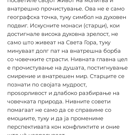
посветиле својот живот на молитва и
внатрешно прочистување. Ова не е само
географска точка, туку симбол на духовен
подвиг. Искусните монаси (старци), кои
достигнале висока духовна зрелост, не
само што живеат на Света Гора, туку
минуваат долг пат на внатрешна борба
со човечките страсти. Нивната главна цел
е прочистување на душата, постигнување
смирение и внатрешен мир. Старците се
познати по својата мудрост,
проѕорливост и длабоко разбирање на
човечката природа. Нивните совети
помагаат не само да се справиме со
емоциите, туку и да ја промениме
перспективата кон конфликтите и оние