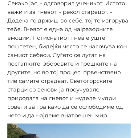
Секако јас, - одговорил ученикот. Истото
важи и за гневот, - рекол старецот. -
Додека го држиш во себе, тој те изгорува
тебе. Гневот е една од најразорните
емоции. Потиснатиот гнев е уште
поштетен, бидејќи често се насочува кон
самиот себеси. Луѓето се лутат на
постапките, зборовите и грешките на
другите, но во тој процес, првенствено
тие самите страдаат. Светогорските
старци со векови ја проучувале
природата на гневот и нуделе мудри
совети за тоа како да се ослободиме од
него и да најдеме внатрешен мир.