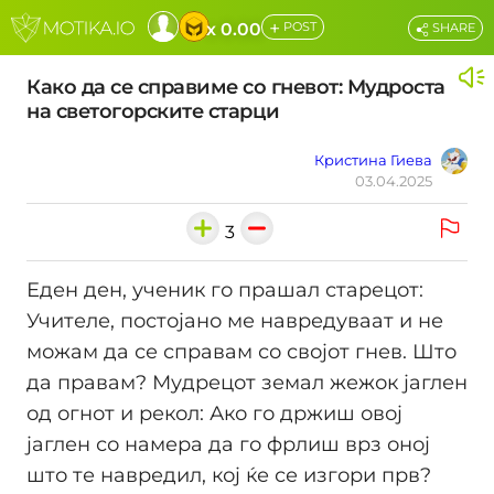
+
x 0.00
POST
SHARE
Како да се справиме со гневот: Мудроста
на светогорските старци
Кристина Гиева
03.04.2025
3
Еден ден, ученик го прашал старецот:
Учителе, постојано ме навредуваат и не
можам да се справам со својот гнев. Што
да правам? Мудрецот земал жежок јаглен
од огнот и рекол: Ако го држиш овој
јаглен со намера да го фрлиш врз оној
што те навредил, кој ќе се изгори прв?