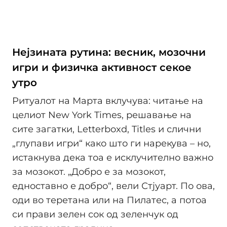
Нејзината рутина: весник, мозочни
игри и физичка активност секое
утро
Ритуалот на Марта вклучува: читање на
целиот New York Times, решавање на
сите загатки, Letterboxd, Titles и слични
„глупави игри“ како што ги нарекува – но,
истакнува дека тоа е исклучително важно
за мозокот. „Добро е за мозокот,
едноставно е добро“, вели Стјуарт. По ова,
оди во теретана или на Пилатес, а потоа
си прави зелен сок од зеленчук од