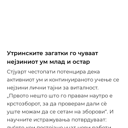
Утринските загатки го чуваат
нејзиниот ум млад и остар
Стјуарт честопати потенцира дека
активниот ум и континуираното учење се
нејзини лични тајни за виталност.
„Првото нешто што го правам наутро е
крстозборот, за да проверам дали сè
уште можам да се сетам на зборови“. И
научните истражувања потврдуваат:
луѓето кои постојано учат нови работи,