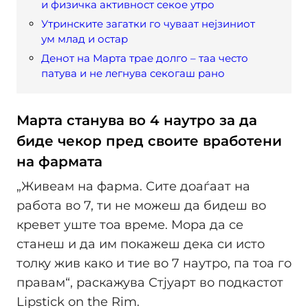
и физичка активност секое утро
Утринските загатки го чуваат нејзиниот
ум млад и остар
Денот на Марта трае долго – таа често
патува и не легнува секогаш рано
Марта станува во 4 наутро за да
биде чекор пред своите вработени
на фармата
„Живеам на фарма. Сите доаѓаат на
работа во 7, ти не можеш да бидеш во
кревет уште тоа време. Мора да се
станеш и да им покажеш дека си исто
толку жив како и тие во 7 наутро, па тоа го
правам“, раскажува Стјуарт во подкастот
Lipstick on the Rim.