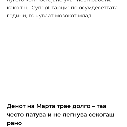
како т.н. „СуперСтарци“ по осумдесеттата
години, го чуваат мозокот млад.
Денот на Марта трае долго – таа
често патува и не легнува секогаш
рано