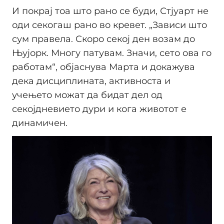
И покрај тоа што рано се буди, Стјуарт не
оди секогаш рано во кревет. „Зависи што
сум правела. Скоро секој ден возам до
Њујорк. Многу патувам. Значи, сето ова го
работам“, објаснува Марта и докажува
дека дисциплината, активноста и
учењето можат да бидат дел од
секојдневието дури и кога животот е
динамичен.