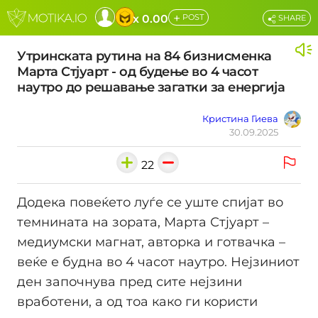
+
x 0.00
POST
SHARE
Утринската рутина на 84 бизнисменка
Марта Стјуарт - од будење во 4 часот
наутро до решавање загатки за енергија
Кристина Гиева
30.09.2025
22
Додека повеќето луѓе се уште спијат во
темнината на зората, Марта Стјуарт –
медиумски магнат, авторка и готвачка –
веќе е будна во 4 часот наутро. Нејзиниот
ден започнува пред сите нејзини
вработени, а од тоа како ги користи