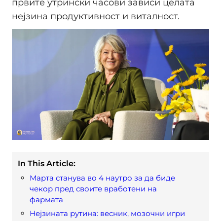
првите утрински часови зависи целата
нејзина продуктивност и виталност.
In This Article:
Марта станува во 4 наутро за да биде
чекор пред своите вработени на
фармата
Нејзината рутина: весник, мозочни игри