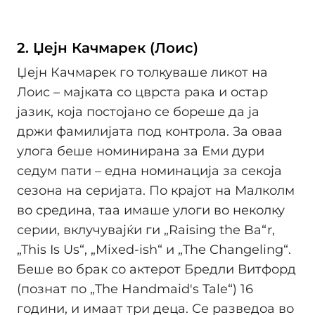
2. Џејн Качмарек (Лоис)
Џејн Качмарек го толкуваше ликот на
Лоис – мајката со цврста рака и остар
јазик, која постојано се бореше да ја
држи фамилијата под контрола. За оваа
улога беше номинирана за Еми дури
седум пати – една номинација за секоја
сезона на серијата. По крајот на Малколм
во средина, таа имаше улоги во неколку
серии, вклучувајќи ги „Raising the Ba“r,
„This Is Us“, „Mixed-ish“ и „The Changeling“.
Беше во брак со актерот Бредли Витфорд
(познат по „The Handmaid's Tale“) 16
години, и имаат три деца. Се разведоа во