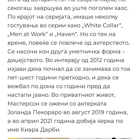
секогаш завршува во уште поголем хаос.
По крајот на серијата, имаше неколку
гостувања во серии како „White Collar“,
„Men at Work“ и „Haven“. Но со тек на
време, повеќе се повлече од актерството.
Се насочи кон друга уметничка форма –
диџејството. Во интервју од 2012 година
изјави дека почнал да се занимава со тоа
пет-шест години претходно, и дека се
вежбал по дома со години пред да
настапи јавно. Во приватниот живот,
Мастерсон се ожени со актерката
Јоланда Пекораро во август 2019 година,
а во април 2021 година добија ќерка по
име Киара Дарби.