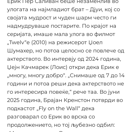
Ерик Пер Саливан беше незаменлив во
улогата на најмладиот брат – Дјуи, кој со
својата мудрост и чуден шарм често ги
надмудруваше постарите. По крајот на
серијата, имаше мала улога во филмот
„Twelv“e (2010) на режисерот Џоел
Шумахер, но потоа целосно се повлече од
актерството. Во интервју од 2024 година,
Џејн Качмарек (Лоис) откри дека Ерик е
„многу, многу добро“. „Снимаше од 7 до 14
години и потоа реши дека актерството не
го интересира повеќе,“ рече таа. Во јуни
2025 година, Брајан Кренстон потврди во
подкастот „Fly on the Wall“ дека
разговарал со Ерик во врска со
продолжението, но тој љубезно одбил: