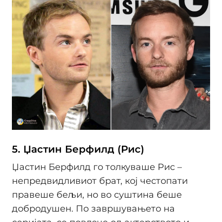
5. Џастин Берфилд (Рис)
Џастин Берфилд го толкуваше Рис –
непредвидливиот брат, кој честопати
правеше бељи, но во суштина беше
добродушен. По завршувањето на