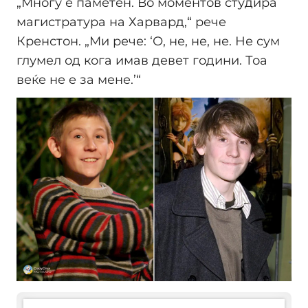
„Многу е паметен. Во моментов студира
магистратура на Харвард,“ рече
Кренстон. „Ми рече: ‘О, не, не, не. Не сум
глумел од кога имав девет години. Тоа
веќе не е за мене.’“