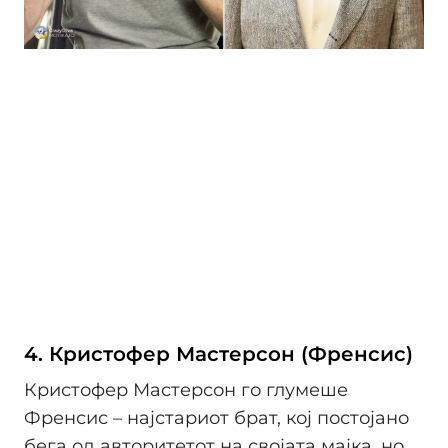
4. Кристофер Мастерсон (Френсис)
Кристофер Мастерсон го глумеше
Френсис – најстариот брат, кој постојано
бега од авторитетот на својата мајка, но