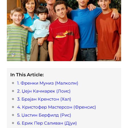
In This Article:
1. Френки Муниз (Малколм)
2. Џејн Качмарек (Лоис)
3. Брајан Кренстон (Хал)
4. Кристофер Мастерсон (Френсис)
5. Џастин Берфилд (Рис)
6. Ерик Пер Саливан (Дјуи)