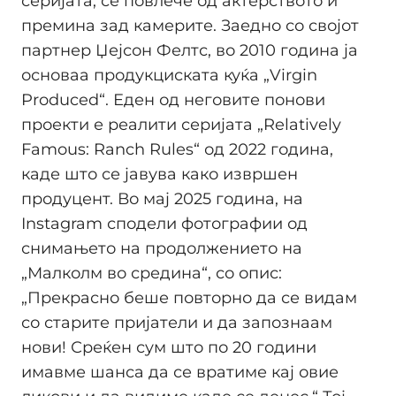
серијата, се повлече од актерството и
премина зад камерите. Заедно со својот
партнер Џејсон Фелтс, во 2010 година ја
основаа продукциската куќа „Virgin
Produced“. Еден од неговите понови
проекти е реалити серијата „Relatively
Famous: Ranch Rules“ од 2022 година,
каде што се јавува како извршен
продуцент. Во мај 2025 година, на
Instagram сподели фотографии од
снимањето на продолжението на
„Малколм во средина“, со опис:
„Прекрасно беше повторно да се видам
со старите пријатели и да запознаам
нови! Среќен сум што по 20 години
имавме шанса да се вратиме кај овие