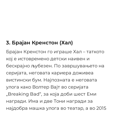
3. Брајан Кренстон (Хал)
Брајан Кренстон го играше Хал – таткото
кој е истовремено детски наивен и
бескрајно љубезен. По завршувањето на
серијата, неговата кариера доживеа
вистински бум. Најпозната е неговата
улога како Волтер Вајт во серијата
„Breaking Bad“, за која доби шест Еми
награди. Има и две Тони награди за
најдобра машка улога во театар, а во 2015