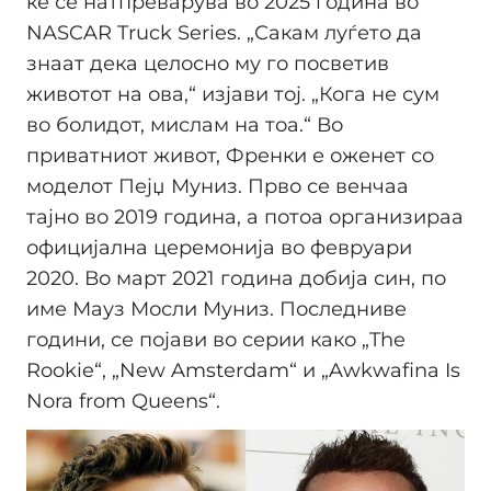
ќе се натпреварува во 2025 година во
NASCAR Truck Series. „Сакам луѓето да
знаат дека целосно му го посветив
животот на ова,“ изјави тој. „Кога не сум
во болидот, мислам на тоа.“ Во
приватниот живот, Френки е оженет со
моделот Пејџ Муниз. Прво се венчаа
тајно во 2019 година, а потоа организираа
официјална церемонија во февруари
2020. Во март 2021 година добија син, по
име Мауз Мосли Муниз. Последниве
години, се појави во серии како „The
Rookie“, „New Amsterdam“ и „Awkwafina Is
Nora from Queens“.