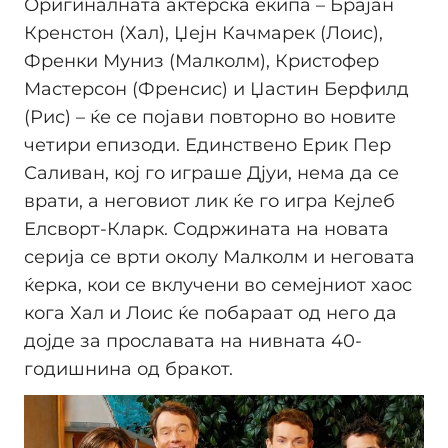
Оригиналната актерска екипа – Брајан
Кренстон (Хал), Џејн Качмарек (Лоис),
Френки Муниз (Малколм), Кристофер
Мастерсон (Френсис) и Џастин Берфилд
(Рис) – ќе се појави повторно во новите
четири епизоди. Единствено Ерик Пер
Саливан, кој го играше Дјуи, нема да се
врати, а неговиот лик ќе го игра Кејлеб
Елсворт-Кларк. Содржината на новата
серија се врти околу Малколм и неговата
ќерка, кои се вклучени во семејниот хаос
кога Хал и Лоис ќе побараат од него да
дојде за прославата на нивната 40-
годишнина од бракот.