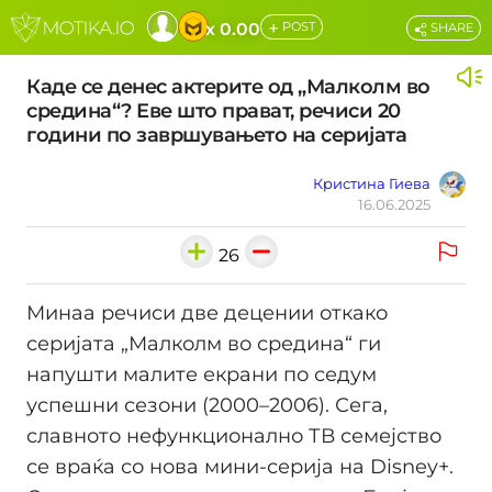
+
x 0.00
POST
SHARE
Каде се денес актерите од „Малколм во
средина“? Еве што прават, речиси 20
години по завршувањето на серијата
Кристина Гиева
16.06.2025
26
Минаа речиси две децении откако
серијата „Малколм во средина“ ги
напушти малите екрани по седум
успешни сезони (2000–2006). Сега,
славното нефункционално ТВ семејство
се враќа со нова мини-серија на Disney+.