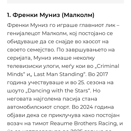
1. Френки Муниз (Малколм)
Френки Муниз го играше главниот лик –
генијалецот Малколм, кој постојано се
обидуваше да се снајде во хаосот на
своето семејство. По завршувањето на
серијата, Муниз имаше неколку
телевизиски улоги, меѓу кои во „Criminal
Minds“ и„ Last Man Standing“. Во 2017
година учествуваше и во 25. сезона на
шоуто „Dancing with the Stars“. Но
неговата најголема пасија стана
автомобилскиот спорт. Во 2024 година
објави дека се приклучува како постојан
возач на тимот Reaume Brothers Racing, и