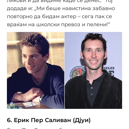
ликови и да видиме каде се денес.“ Тој
додаде и: „Ми беше навистина забавно
повторно да бидам актер – сега пак се
враќам на школски превоз и пелени!“
6. Ерик Пер Саливан (Дјуи)