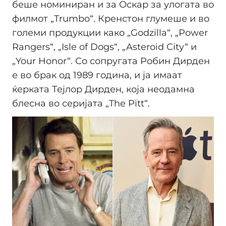
беше номиниран и за Оскар за улогата во
филмот „Trumbo“. Кренстон глумеше и во
големи продукции како „Godzilla“, „Power
Rangers“, „Isle of Dogs“, „Asteroid City“ и
„Your Honor“. Со сопругата Робин Дирден
е во брак од 1989 година, и ја имаат
ќерката Тејлор Дирден, која неодамна
блесна во серијата „The Pitt“.