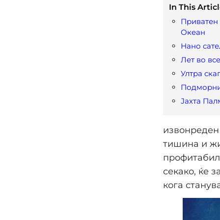
In This Articl
Приватен 
Океан
Нано сате
Лет во вс
Ултра ска
Подморн
Јахта Па
извонреден 
тишина и жи
профитабилн
секако, ќе з
кога станув