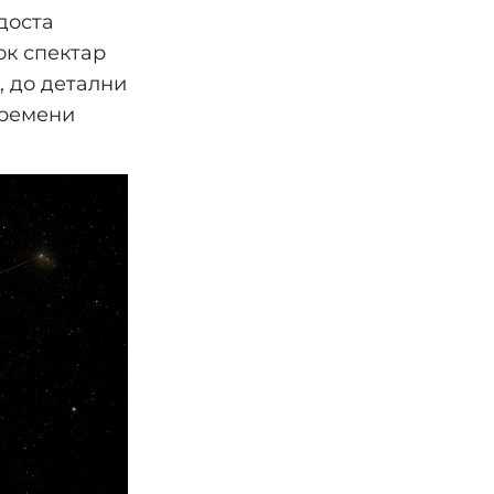
доста
ок спектар
, до детални
времени