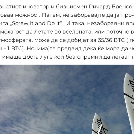
ознатиот иноватор и бизнисмен Ричард Бренсон
оваа можност. Патем, не заборавајте да ја про
га „Screw It and Do It“ . И така, незаборавни в
можност да летате во вселената, или поточно 
тмосферата, може да се добијат за 35/36 BTC ( п
 - 1 BTC). Но, имајте предвид дека ќе мора да ч
и имаше доста луѓе кои беа спремни да летаат 