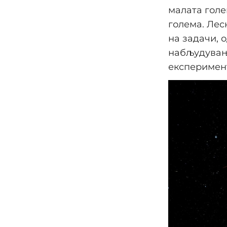
малата голе
голема. Лес
на задачи, 
набљудувањ
експеримент