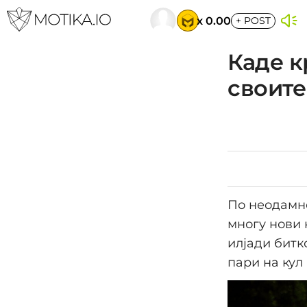
x 0.00
+
POST
Каде к
своите
По неодамне
многу нови 
илјади битк
пари на кул