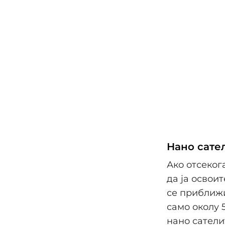
Нано сате
Ако отсеког
да ја освои
се приближи
само околу 
нано сателит