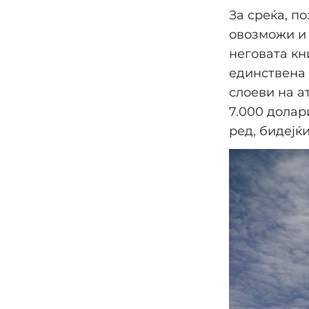
За среќа, п
овозможи и 
неговата кни
единствена 
слоеви на а
7.000 долари
ред, бидејќ