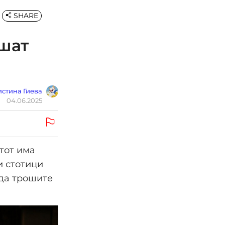
SHARE
ошат
стина Гиева
04.06.2025
тот има
и стотици
 да трошите