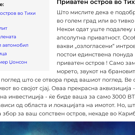
Приватен остров во Ти
e:
Што мислите дека е подобр
остров во Тихи
во голем град или во тивко
лит
Некои одат уште подалеку 
елената
апсолутна приватност. Осо
п автомобил
вакви „озлогласени“ интро
ица
постои единствена понуда 
лмер Џонсон
приватен остров ! Само за
морето, звукот на брановит
поглед што се отвора пред вашиот поглед. Ве
вот во својот сјај. Оваа прекрасна аквизиција 
а инвестиција - ќе биде ваша за само 3000 BT
ависи од областа и локацијата на имотот. Но, ш
а збор за ваш сопствен остров, некаде во Кари