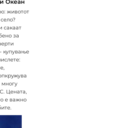
хи Океан
о: животот
 село?
и сакаат
бено за
верти
- купување
мислете:
е,
 опкружува
- многу
C. Цената,
то е важно
бите.