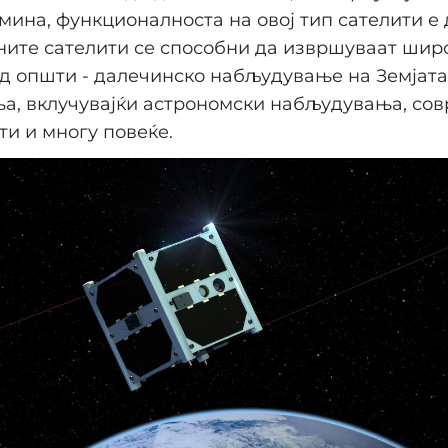
мина, функционалноста на овој тип сателити е 
ните сателити се способни да извршуваат шир
од општи - далечинско набљудување на Земјата
а, вклучувајќи астрономски набљудувања, со
и и многу повеќе.