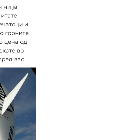
 ни ја
читате
печатоци и
во горните
о цена од
екате во
пред вас.