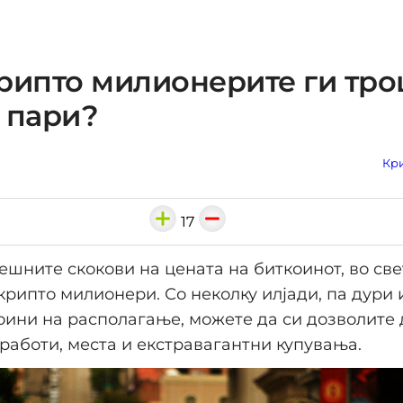
рипто милионерите ги тр
 пари?
Кри
17
шните скокови на цената на биткоинот, во све
крипто милионери. Со неколку илјади, па дури 
оини на располагање, можете да си дозволите
 работи, места и екстравагантни купувања.