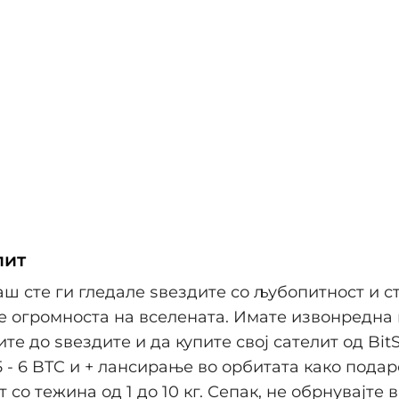
лит
аш сте ги гледале ѕвездите со љубопитност и с
те огромноста на вселената. Имате извонредна
те до ѕвездите и да купите свој сателит од Bit
5 - 6 BTC и + лансирање во орбитата како подар
 со тежина од 1 до 10 кг. Сепак, не обрнувајте