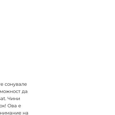
те сонувале
 можност да
Sat. Чини
ок! Ова е
 внимание на