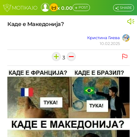
+
x 0.00
POST
SHARE
Каде е Македонија?
Кристина Гиева
10.02.2025
3