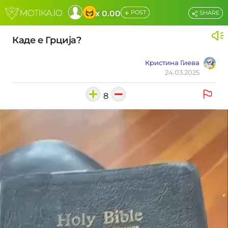
+
x 0.00
POST
SHARE
Каде е Грција?
Кристина Гиева
24.03.2025
8