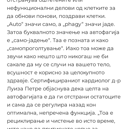
нефункционални делови од клетките за
да обнови понови, поздрави клетки.
„Auto“ значи само, а „phagy“ значи јаде.
Затоа буквалното значење на автофагија
е „само-јадење“. Таа е позната и како
„самопроголтување“. Иако тоа може да
звучи како нешто што никогаш не би
сакале да му се случи на вашето тело,
всушност е корисно за целокупното
здравје. Сертифицираниот кардиолог д-р
Луиза Петре објаснува дека целта на
автофагијата е да ги отстрани остатоците
и сама да се регулира назад кон
оптимална, непречена функција. „Тоа е
рециклирање и чистење во исто време,
исто како да притискате копче за