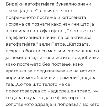
Бидејки автофагијата буквално значи
„само-јадење“, логично е што
повременото постење и кетогената
исхрана се познати како начини што ја
активираат автофагијата. „Постењето е
најефективниот начин да се активира
автофагијата,“ вели Петре. „Кетозата,
исхрана богата со масти и сиромашна со
јаглехидрати, ги носи истите придобивки
како постењето без постење, како
кратенка за предизвикување на истите
корисни метаболички промени,“ додава
таа. „Со тоа што телото не се
преоптоварува со надворешен товар, му
се дава пауза за да се фокусира на
сопственото здравје и поправка.“ Во кето