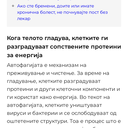
Ако сте бремени, доите или имате
хронична болест, не почнувајте пост без
лекар
Кога телото гладува, клетките ги
разградуваат сопствените протеини
за енергија
Автофагијата е механизам на
преживување и чистење. За време на
гладување, клетките разградуваат
протеини и други клеточни компоненти и
ги користат како енергија. Во текот на
автофагијата, клетките уништуваат
вируси и бактерии и се ослободуваат од
оштетените структури. Тоа е процес што е