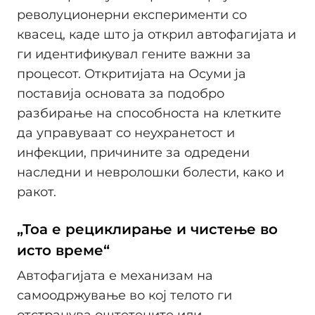
револуционерни експерименти со
квасец, каде што ја открил автофагијата и
ги идентификувал гените важни за
процесот. Откритијата на Осуми ја
поставија основата за подобро
разбирање на способноста на клетките
да управуваат со неухранетост и
инфекции, причините за одредени
наследни и невролошки болести, како и
ракот.
„Тоа е рециклирање и чистење во
исто време“
Автофагијата е механизам на
самоодржување во кој телото ги
отстранува оштетените или