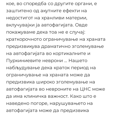
кое, во споредба со другите органи, е
заштитено од акутните ефекти на
недостигот на хранливи материи,
вклучувајки ја автофагијата. Овде
покажуваме дека тоа не е случај:
краткорочното ограничување на храната
предизвикува драматично зголемување
на автофагијата во кортикалните и
Пуркиниевите неврони … Нашето
набљудување дека краток период на
ограничување на храната може да
предизвика широко зголемување на
автофагијата во невроните на ЦНС може
да има клиничка важност. Како што е
наведено погоре, нарушувањето на
автофагијата може да предизвика