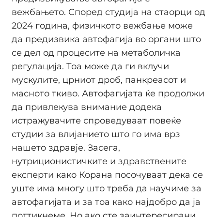
вежбањето. Според студија на стаорци од
2024 година, физичкото вежбање може
да предизвика автофагија во органи што
се дел од процесите на метаболичка
регулација. Тоа може да ги вклучи
мускулите, црниот дроб, панкреасот и
масното ткиво. Автофагијата ќе продолжи
да привлекува внимание додека
истражувачите спроведуваат повеќе
студии за влијанието што го има врз
нашето здравје. Засега,
нутриционистичките и здравствените
експерти како Корана посочуваат дека се
уште има многу што треба да научиме за
автофагијата и за тоа како најдобро да ја
поттикнеме. Но ако сте заинтересирани