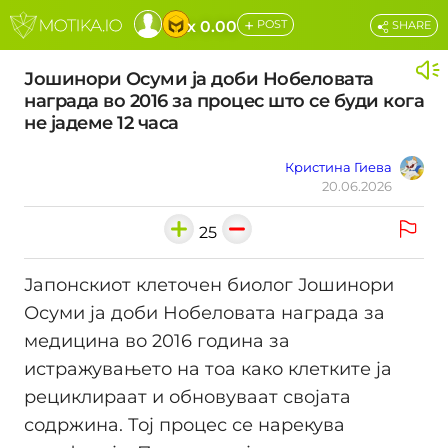
+
x 0.00
POST
SHARE
Јошинори Осуми ја доби Нобеловата
награда во 2016 за процес што се буди кога
не јадеме 12 часа
Кристина Гиева
20.06.2026
25
Јапонскиот клеточен биолог Јошинори
Осуми ја доби Нобеловата награда за
медицина во 2016 година за
истражувањето на тоа како клетките ја
рециклираат и обновуваат својата
содржина. Тој процес се нарекува