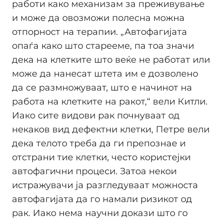
работи како механизам за преживување
и може да овозможи полесна можна
отпорност на терапии. „Автофагијата
опаѓа како што старееме, па тоа значи
дека на клетките што веќе не работат или
може да нанесат штета им е дозволено
да се размножуваат, што е начинот на
работа на клетките на ракот,“ вели Китли.
Иако сите видови рак почнуваат од
некаков вид дефектни клетки, Петре вели
дека телото треба да ги препознае и
отстрани тие клетки, често користејки
автофагични процеси. Затоа некои
истражувачи ја разгледуваат можноста
автофагијата да го намали ризикот од
рак. Иако нема научни докази што го