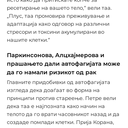
ресетирање на вашето тело,“ вели таа.
„Плус, таа промовира преживување и
адаптација како одговор на различни
стресори и токсини акумулирани во
нашите клетки.“
Паркинсонова, Алцхајмерова и
прашањето дали автофагијата може
да го намали ризикот од рак
Главните придобивки од автофагијата
изгледа дека доаѓаат во форма на
принципи против стареење. Петре вели
дека таа е најпозната како начин на
телото да го врати часовникот назад и да
создаде помлади клетки. Прија Корана,