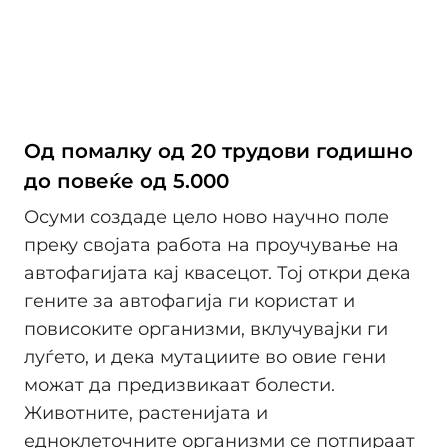
Од помалку од 20 трудови годишно
до повеќе од 5.000
Осуми создаде цело ново научно поле
преку својата работа на проучување на
автофагијата кај квасецот. Тој откри дека
гените за автофагија ги користат и
повисоките организми, вклучувајки ги
луѓето, и дека мутациите во овие гени
можат да предизвикаат болести.
Животните, растенијата и
едноклеточните организми се потпираат