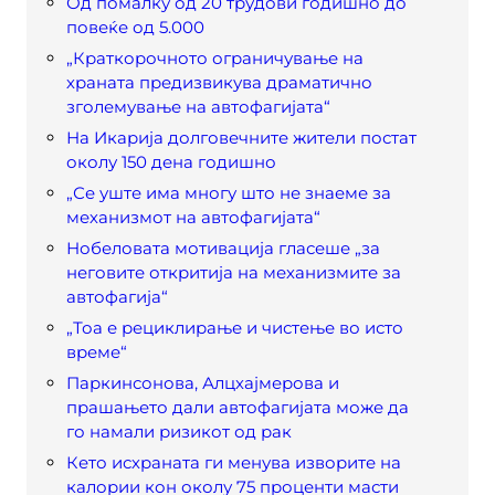
Од помалку од 20 трудови годишно до
повеќе од 5.000
„Краткорочното ограничување на
храната предизвикува драматично
зголемување на автофагијата“
На Икарија долговечните жители постат
околу 150 дена годишно
„Се уште има многу што не знаеме за
механизмот на автофагијата“
Нобеловата мотивација гласеше „за
неговите откритија на механизмите за
автофагија“
„Тоа е рециклирање и чистење во исто
време“
Паркинсонова, Алцхајмерова и
прашањето дали автофагијата може да
го намали ризикот од рак
Кето исхраната ги менува изворите на
калории кон околу 75 проценти масти