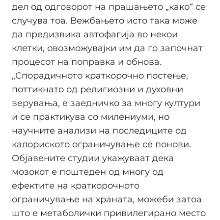
дел од одговорот на прашањето „како“ се
случува тоа. Вежбањето исто така може
да предизвика автофагија во некои
клетки, овозможувајки им да го започнат
процесот на поправка и обнова.
„Спорадичното краткорочно постење,
поттикнато од религиозни и духовни
верувања, е заедничко за многу култури
и се практикува со милениуми, но
научните анализи на последиците од
калориското ограничување се понови.
Објавените студии укажуваат дека
мозокот е поштеден од многу од
ефектите на краткорочното
ограничување на храната, можеби затоа
што е метаболички привилегирано место