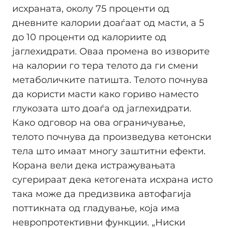
исхраната, околу 75 проценти од
дневните калории доаѓаат од масти, а 5
до 10 проценти од калориите од
јаглехидрати. Оваа промена во изворите
на калории го тера телото да ги смени
метаболичките патишта. Телото почнува
да користи масти како гориво наместо
глукозата што доаѓа од јаглехидрати.
Како одговор на ова ограничување,
телото почнува да произведува кетонски
тела што имаат многу заштитни ефекти.
Корана вели дека истражувањата
сугерираат дека кетогената исхрана исто
така може да предизвика автофагија
поттикната од гладување, која има
невропротективни функции. „Ниски