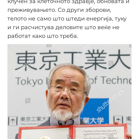
клучен за клеточното здравје, обновата и
преживувањето. Со други зборови,
телото не само што штеди енергија, туку
и ги расчистува деловите што веќе не
работат како што треба.