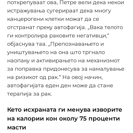
поткрепуваат ова, Петре вели дека некои
истражувања сугерираат дека многу
канцерогени клетки можат да се
отстранат преку автофагија. „Вака телото
ги контролира раковите негативци,“
објаснува таа. „Препознавањето и
уништувањето на она што тргнало
наопаку и активирањето на механизмот
за поправка придонесува за намалување
на ризикот од рак.“ На овој начин,
автофагијата еден ден може да стане
терапија за рак.
Кето исхраната ги менува изворите
на калории кон околу 75 проценти
масти