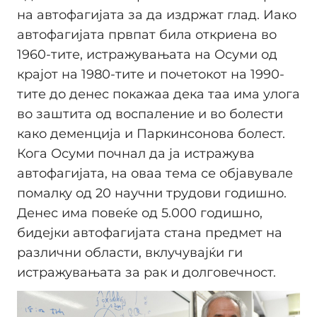
на автофагијата за да издржат глад. Иако
автофагијата првпат била откриена во
1960-тите, истражувањата на Осуми од
крајот на 1980-тите и почетокот на 1990-
тите до денес покажаа дека таа има улога
во заштита од воспаление и во болести
како деменција и Паркинсонова болест.
Кога Осуми почнал да ја истражува
автофагијата, на оваа тема се објавувале
помалку од 20 научни трудови годишно.
Денес има повеќе од 5.000 годишно,
бидејки автофагијата стана предмет на
различни области, вклучувајќи ги
истражувањата за рак и долговечност.