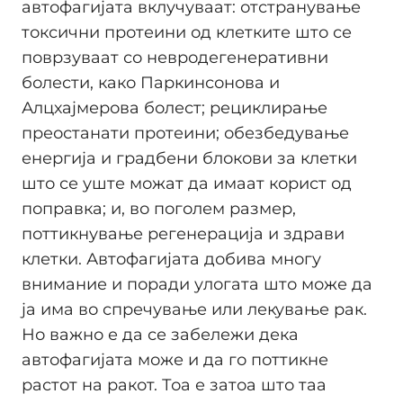
автофагијата вклучуваат: отстранување
токсични протеини од клетките што се
поврзуваат со невродегенеративни
болести, како Паркинсонова и
Алцхајмерова болест; рециклирање
преостанати протеини; обезбедување
енергија и градбени блокови за клетки
што се уште можат да имаат корист од
поправка; и, во поголем размер,
поттикнување регенерација и здрави
клетки. Автофагијата добива многу
внимание и поради улогата што може да
ја има во спречување или лекување рак.
Но важно е да се забележи дека
автофагијата може и да го поттикне
растот на ракот. Тоа е затоа што таа