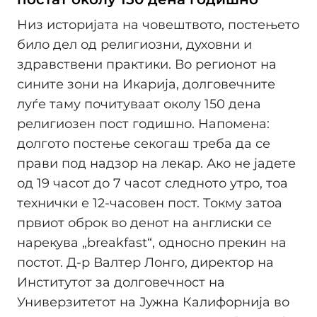
Низ историјата на човештвото, постењето
било дел од религиозни, духовни и
здравствени практики. Во регионот на
сините зони на Икарија, долговечните
луѓе таму почитуваат околу 150 дена
религиозен пост годишно. Напомена:
долгото постење секогаш треба да се
прави под надзор на лекар. Ако не јадете
од 19 часот до 7 часот следното утро, тоа
технички е 12-часовен пост. Токму затоа
првиот оброк во денот на англиски се
нарекува „breakfast“, односно прекин на
постот. Д-р Валтер Лонго, директор на
Институтот за долговечност на
Универзитетот на Јужна Калифорнија во