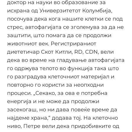
доктор на науки во образование за
исхрана од Универзитетот Колумбија,
посочува дека кога нашите клетки се под
стрес, автофагијата се зголемува за да не
заштити, што помага да се продолжи
животниот век. Регистрираниот
диететичар Скот Китли, RD, CDN, вели
дека во време на гладување автофагијата
го одржува телото во функција така што
го разградува клеточниот материјал и
повторно го користи за неопходни
процеси. „Секако, за ова е потребна
енергија и не може да продолжи
засекогаш, но ни дава повеќе време да
најдеме храна,“ додава тој. На клеточно
ниво, Петре вели дека придобивките од