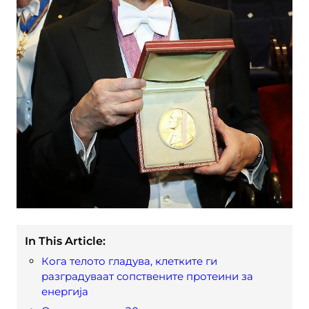
In This Article:
Кога телото гладува, клетките ги
разградуваат сопствените протеини за
енергија