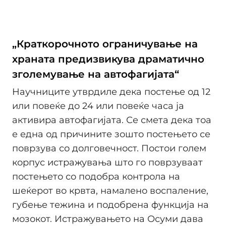
„Краткорочното ограничување на
храната предизвикува драматично
зголемување на автофагијата“
Научниците утврдиле дека постење од 12
или повеќе до 24 или повеќе часа ја
активира автофагијата. Се смета дека тоа
е една од причините зошто постењето се
поврзува со долговечност. Постои голем
корпус истражувања што го поврзуваат
постењето со подобра контрола на
шеќерот во крвта, намалено воспаление,
губење тежина и подобрена функција на
мозокот. Истражувањето на Осуми дава