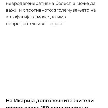
невродегенеративна болест, а може да
важи и спротивното: зголемувањето на
автофагијата може да има
невропротективен ефект.“
На Икарија долговечните жители
постат околу 150 дена годишно