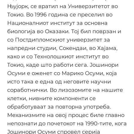
Њујорк, се вратил на Универзитетот во
Токио. Во 1996 година се преселил во
Националниот институт за основна
биологија во Оказаки. Тој бил поврзан и
со Постдипломскиот универзитет за
напредни студии, Сокендаи, во Хајама,
како и со Технолошкиот институт во
Токио, каде што работи сега. Јошинори
Осуми е оженет со Марико Осуми, која
исто така е една од неговите научни
соработнички. Во лизозомите на нашите
клетки, нивните компоненти се
обработуваат за повторна употреба.
Механизмите на овој процес биле главно
непознати до почетокот на 1990-тите, кога
Јошинори Осуми спровел серија