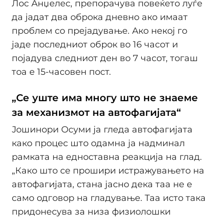
Лос Анџелес, препорачува повеќето луѓе
да јадат два оброка дневно ако имаат
проблем со прејадување. Ако некој го
јаде последниот оброк во 16 часот и
појадува следниот ден во 7 часот, тогаш
тоа е 15-часовен пост.
„Се уште има многу што не знаеме
за механизмот на автофагијата“
Јошинори Осуми ја гледа автофагијата
како процес што одамна ја надминал
рамката на едноставна реакција на глад.
„Како што се прошири истражувањето на
автофагијата, стана јасно дека таа не е
само одговор на гладување. Таа исто така
придонесува за низа физиолошки