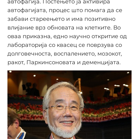
автофагија. Постењето ја активира
автофагијата, процес што помага да се
забави стареењето и има позитивно
влијание врз обновата на клетките. Во
оваа приказна, едно научно откритие од
лабораторија со квасец се поврзува со
долговечноста, воспалението, мозокот,
ракот, Паркинсоновата и деменцијата.