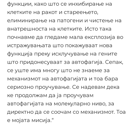
функции, како што се инхибирање на
клетките на ракот и стареењето,
елиминирање на патогени и чистење на
внатрешноста на клетките. Исто така
почнавме да гледаме мала експлозија во
истражувањата што покажуваат нова
функција преку исклучување на гените
што придонесуваат за автофагија. Сепак,
се уште има многу што не знаеме за
механизмот на автофагијата и тоа бара
сериозно проучување. Се надевам дека
ке продолжам да ја проучувам
автофагијата на молекуларно ниво, за
директно да се соочам со механизмот. Тоа
е мојата мисија.“