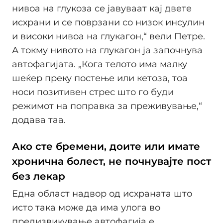
нивоа на глукоза се јавуваат кај двете
исхрани и се поврзани со низок инсулин
и високи нивоа на глукагон,“ вели Петре.
А токму нивото на глукагон ја започнува
автофагијата. „Кога телото има малку
шеќер преку постење или кетоза, тоа
носи позитивен стрес што го буди
режимот на поправка за преживување,“
додава таа.
Ако сте бремени, доите или имате
хронична болест, не почнувајте пост
без лекар
Една област надвор од исхраната што
исто така може да има улога во
предизвикување автофагија е