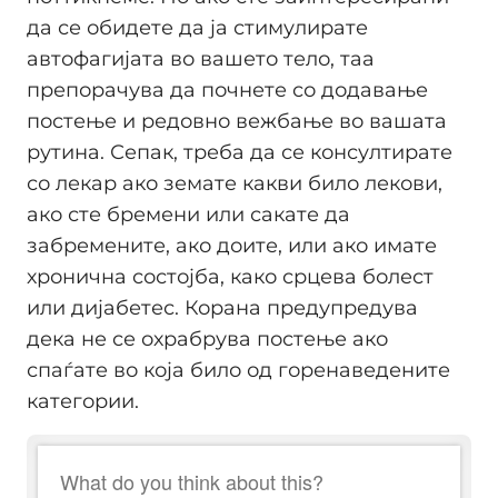
да се обидете да ја стимулирате
автофагијата во вашето тело, таа
препорачува да почнете со додавање
постење и редовно вежбање во вашата
рутина. Сепак, треба да се консултирате
со лекар ако земате какви било лекови,
ако сте бремени или сакате да
забремените, ако доите, или ако имате
хронична состојба, како срцева болест
или дијабетес. Корана предупредува
дека не се охрабрува постење ако
спаѓате во која било од горенаведените
категории.