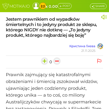
+
x 0.00
POST
SHARE
Jestem prawnikiem od wypadków
śmiertelnych i to jedyny produkt ze sklepu,
którego NIGDY nie dotknę — „To jedyny
produkt, którego najbardziej się boję”
Кристина Гиева
21.11.2025
0
Prawnik zajmujący się katastrofalnymi
obrażeniami i śmiercią zszokował widzów,
ujawniając jeden codzienny produkt,
którego unika — a to coś, co miliony
Australijczyków chwycają w supermarkecie
bez zastanowienia. Prawnik z Filadelfii, Tom