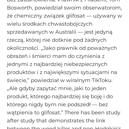
Bosworth, powiedział swoim obserwatorom,
że chemiczny związek glifosat — używany w
wielu środkach chwastobójczych
sprzedawanych w Australii — jest jedyną
rzeczą, której nie dotknie pod żadnych
okoliczności. „Jako prawnik od poważnych
obrażeń i śmierci mam do czynienia z
jednymi z najbardziej niebezpiecznych
produktów i z największymi sytuacjami na
świecie,” powiedział w wiralnym TikToku.
„Ale gdyby zapytać mnie, jaki to jeden
produkt, którego najbardziej się boję i do
którego nigdy bym nie podszedł — bez
wątpienia to glifosat.” There has been study
after study that demonstrates the link
between the weed killer and non-Hodgkin's