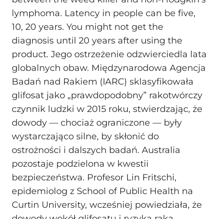
lymphoma. Latency in people can be five,
10, 20 years. You might not get the
diagnosis until 20 years after using the
product. Jego ostrzeżenie odzwierciedla lata
globalnych obaw. Międzynarodowa Agencja
Badań nad Rakiem (IARC) sklasyfikowała
glifosat jako „prawdopodobny” rakotwórczy
czynnik ludzki w 2015 roku, stwierdzając, że
dowody — chociaż ograniczone — były
wystarczająco silne, by skłonić do
ostrożności i dalszych badań. Australia
pozostaje podzielona w kwestii
bezpieczeństwa. Profesor Lin Fritschi,
epidemiolog z School of Public Health na
Curtin University, wcześniej powiedziała, że
dowody wokół glifosatu i ryzyka raka