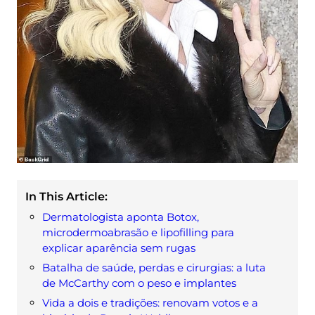
In This Article:
Dermatologista aponta Botox,
microdermoabrasão e lipofilling para
explicar aparência sem rugas
Batalha de saúde, perdas e cirurgias: a luta
de McCarthy com o peso e implantes
Vida a dois e tradições: renovam votos e a