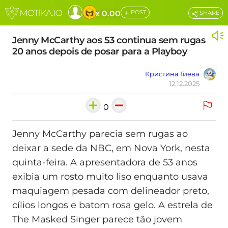
+
x 0.00
POST
SHARE
Jenny McCarthy aos 53 continua sem rugas
20 anos depois de posar para a Playboy
Кристина Гиева
12.12.2025
0
Jenny McCarthy parecia sem rugas ao
deixar a sede da NBC, em Nova York, nesta
quinta-feira. A apresentadora de 53 anos
exibia um rosto muito liso enquanto usava
maquiagem pesada com delineador preto,
cílios longos e batom rosa gelo. A estrela de
The Masked Singer parece tão jovem