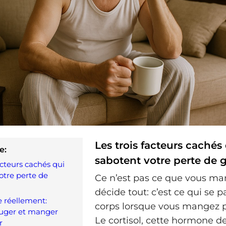
Les trois facteurs cachés
e:
sabotent votre perte de g
acteurs cachés qui
otre perte de
Ce n’est pas ce que vous ma
décide tout: c’est ce qui se p
e réellement:
corps lorsque vous mangez p
ouger et manger
Le cortisol, cette hormone de
r