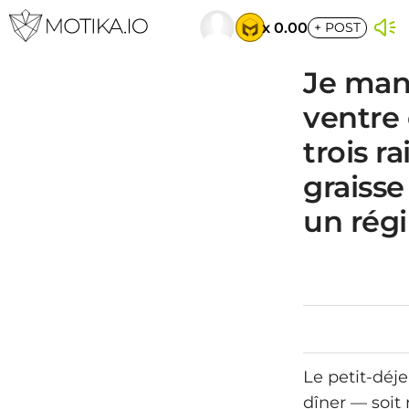
x 0.00
+
POST
Je man
ventre 
trois r
graisse
un rég
Le petit-déje
dîner — soit 