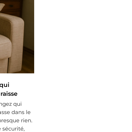
 qui
raisse
ngez qui
asse dans le
resque rien.
 sécurité,