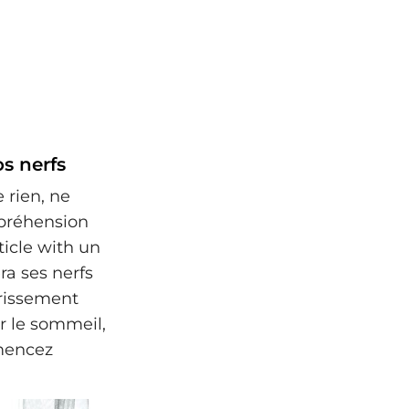
os nerfs
 rien, ne
mpréhension
ticle with un
ra ses nerfs
grissement
r le sommeil,
mencez