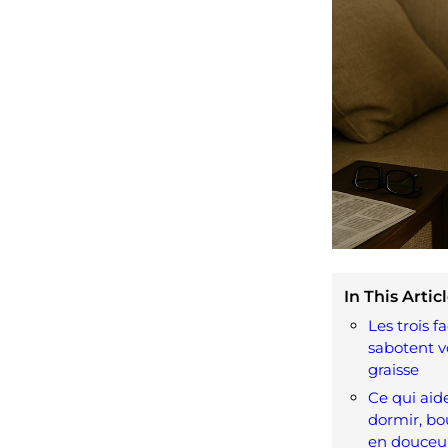
In This Articl
Les trois f
sabotent v
graisse
Ce qui aid
dormir, b
en douceu