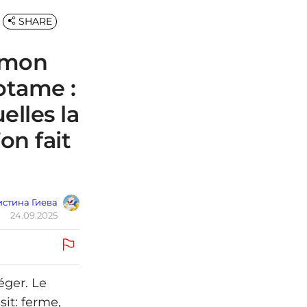
SHARE
 mon
otame :
elles la
on fait
стина Гиева
24.09.2025
éger. Le
sit: ferme,