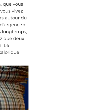
m, que vous
vous vivez
ras autour du
 d’urgence ».
s longtemps,
ez que deux
e. Le
calorique