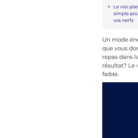
Le vrai pla
simple pou
vos nerfs
Un mode éner
que vous do
repas dans la
résultat? Le
faible.