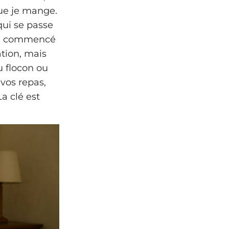
que je mange.
qui se passe
e a commencé
ation, mais
du flocon ou
vos repas,
a clé est