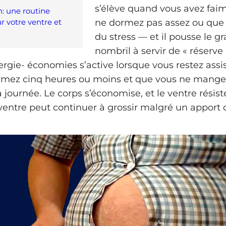
s’élève quand vous avez fai
n: une routine
r votre ventre et
ne dormez pas assez ou que 
du stress — et il pousse le g
nombril à servir de « réserve
gie- économies s’active lorsque vous restez assi
rmez cinq heures ou moins et que vous ne mang
 journée. Le corps s’économise, et le ventre résist
 ventre peut continuer à grossir malgré un apport 