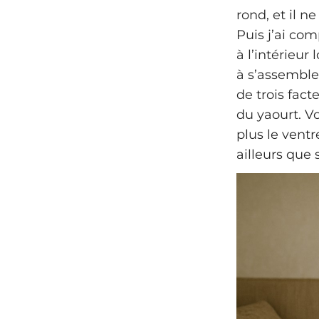
rond, et il n
Puis j’ai com
à l’intérieu
à s’assemble
de trois fact
du yaourt. V
plus le ventr
ailleurs que 