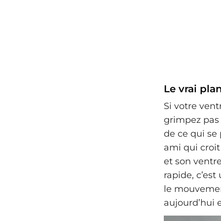
Le vrai pla
Si votre ven
grimpez pas 
de ce qui se 
ami qui croit
et son ventr
rapide, c’es
le mouvemen
aujourd’hui e