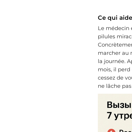
Ce qui aid
Le médecin e
pilules mirac
Concrètement
marcher au m
la journée. A
mois, il perd
cessez de vo
ne lâche pas 