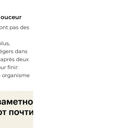
douceur
ont pas des
lus,
légers dans
; après deux
r finir:
re organisme