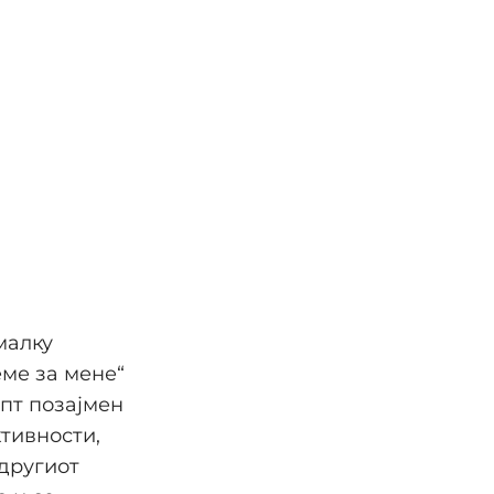
малку
еме за мене“
епт позајмен
ктивности,
 другиот