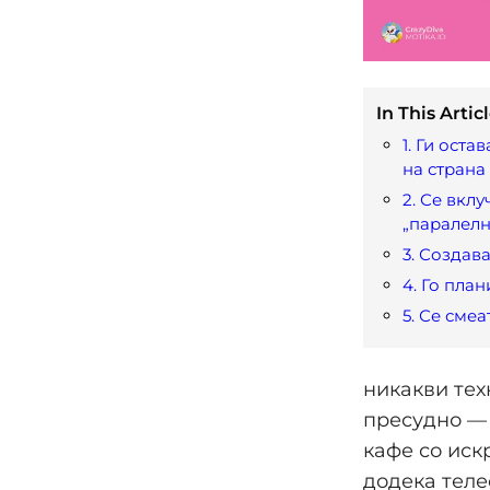
In This Articl
1. Ги оста
на страна
2. Се вклу
„паралелн
3. Создав
4. Го план
5. Се сме
никакви тех
пресудно — 
кафе со иск
додека теле