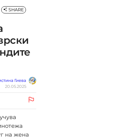
SHARE
а
 врски
ендите
стина Гиева
20.05.2025
оучува
амнотежа
уг на жена