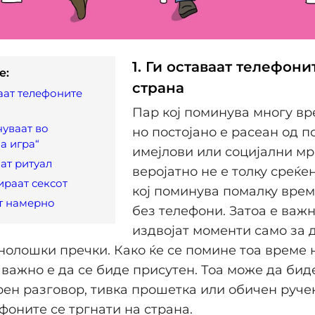
1. Ги оставаат телефони
e:
страна
ваат телефоните
Пар кој поминува многу вр
чуваат во
но постојано е расеан од п
а игра“
имејлови или социјални мр
аат ритуал
веројатно не е толку среќе
ираат сексот
кој поминува помалку врем
ат намерно
без телефони. Затоа е важн
издвојат моменти само за д
нолошки пречки. Како ќе се помине тоа време 
важно е да се биде присутен. Тоа може да бид
рен разговор, тивка прошетка или обичен руче
фоните се тргнати на страна.