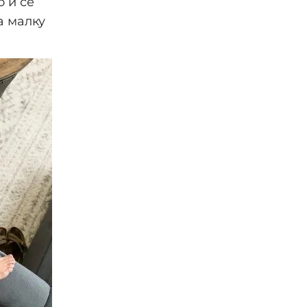
 и се
а малку