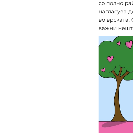
со полно ра
нагласува д
во врската.
важни нешта