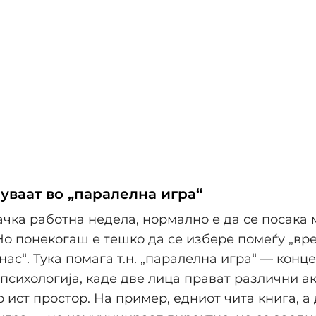
чуваат во „паралелна игра“
чка работна недела, нормално е да се посака 
Но понекогаш е тешко да се избере помеѓу „вр
нас“. Тука помага т.н. „паралелна игра“ — конц
 психологија, каде две лица прават различни а
о ист простор. На пример, едниот чита книга, а