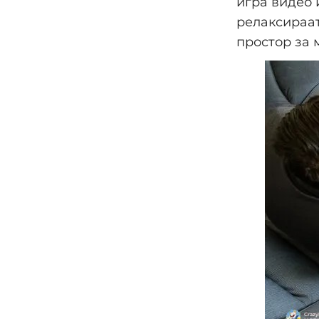
игра видео 
релаксираат
простор за 