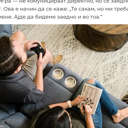
игра — не комуницираат директно, но се заедно
. Ова е начин да се каже: „Те сакам, но ми треб
мене. Ајде да бидеме заедно и во тоа.“