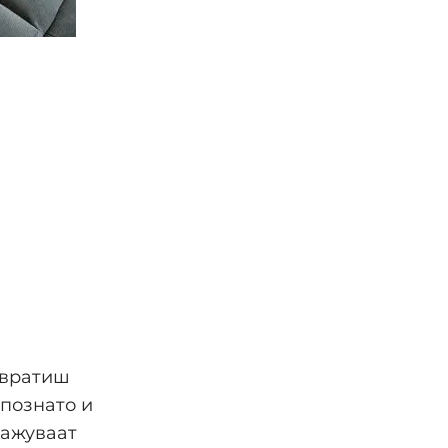
 вратиш
познато и
кажуваат