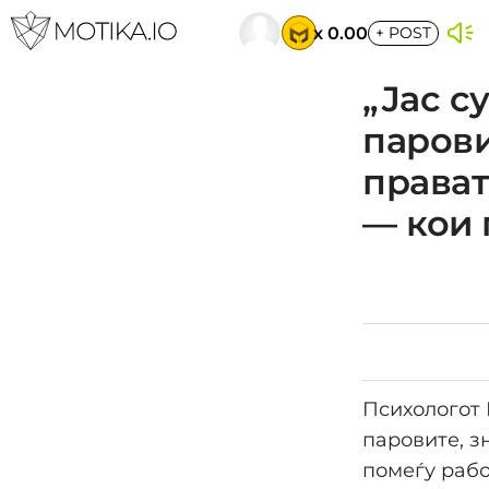
x 0.00
+
POST
„Јас с
парови
прават
— кои 
Психологот 
паровите, з
помеѓу рабо