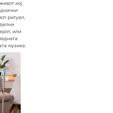
живот кој
еднички
от ритуал,
еделни
ерот, или
ледната
ата музика.