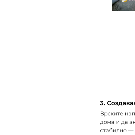
3. Создава
Врските нап
дома и да з
стабилно — 