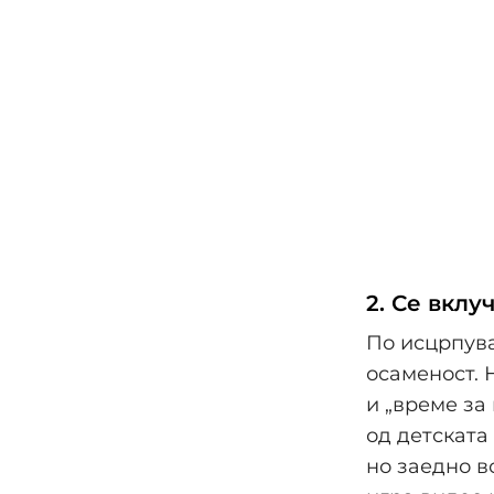
2. Се вклу
По исцрпува
осаменост. 
и „време за 
од детската
но заедно в