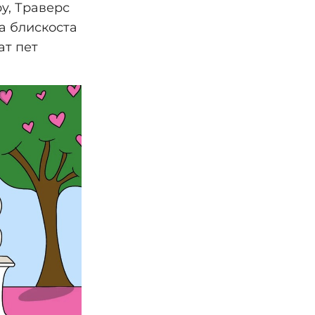
y, Траверс
а блискоста
ат пет