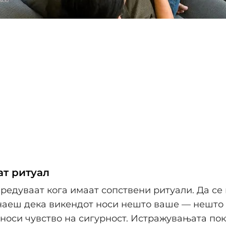
ат ритуал
редуваат кога имаат сопствени ритуали. Да се
наеш дека викендот носи нешто ваше — нешто 
носи чувство на сигурност. Истражувањата по