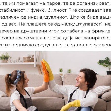
ите им помагаат на паровите да организираат 
табилност и флексибилност. Тие создаваат за
различен од индивидуалниот. Што ќе биде ваши
 од вас. Не плашете се од малку „глупавост“: н
вечер на друштвени игри со табела на фрижид
 состанок со чаша вино за да ја испланирате с
е и заедничко средување на станот со омилен