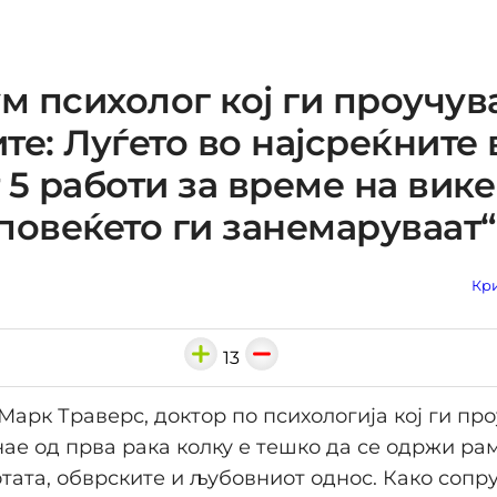
ум психолог кој ги проучув
те: Луѓето во најсреќните
 5 работи за време на вик
повеќето ги занемаруваат“
Кри
13
Марк Траверс, доктор по психологија кој ги пр
нае од прва рака колку е тешко да се одржи р
тата, обврските и љубовниот однос. Како сопр