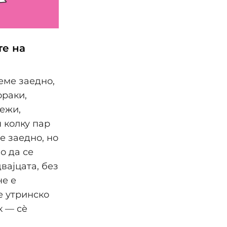
те на
еме заедно,
ораки,
ежи,
н колку пар
е заедно, но
о да се
вајцата, без
не е
е утринско
к — сè