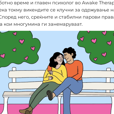
ботно време и главен психолог во Awake Therap
ека токму викендите се клучни за одржување н
 Според него, среќните и стабилни парови прав
 кои многумина ги занемаруваат.