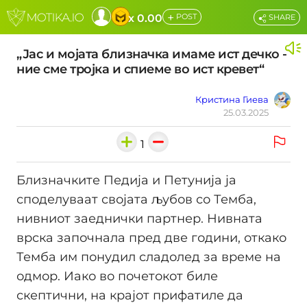
+
x 0.00
POST
SHARE
„Јас и мојата близначка имаме ист дечко -
ние сме тројка и спиеме во ист кревет“
Кристина Гиева
25.03.2025
1
Близначките Педија и Петунија ја
споделуваат својата љубов со Темба,
нивниот заеднички партнер. Нивната
врска започнала пред две години, откако
Темба им понудил сладолед за време на
одмор. Иако во почетокот биле
скептични, на крајот прифатиле да