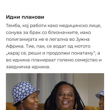
Идни планови
Темба, кој работи како медицинско лице,
сонува за брак со близначките, иако
полигамијата не е легална во Јужна
Африка. Тие, пак, се водат од мотото
„карај се, реши и продолжи понатаму“, а
во иднина планираат големо семејство и
заедничка иднина.