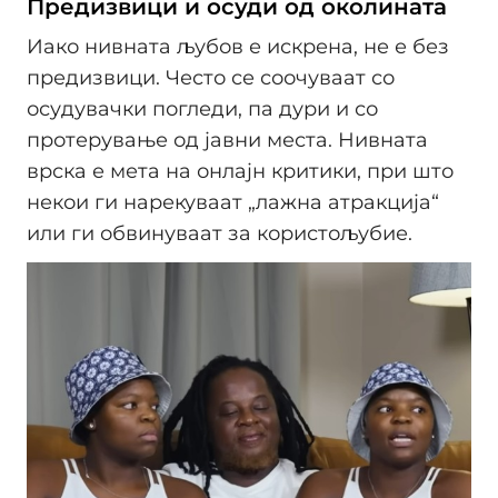
Предизвици и осуди од околината
Иако нивната љубов е искрена, не е без
предизвици. Често се соочуваат со
осудувачки погледи, па дури и со
протерување од јавни места. Нивната
врска е мета на онлајн критики, при што
некои ги нарекуваат „лажна атракција“
или ги обвинуваат за користољубие.