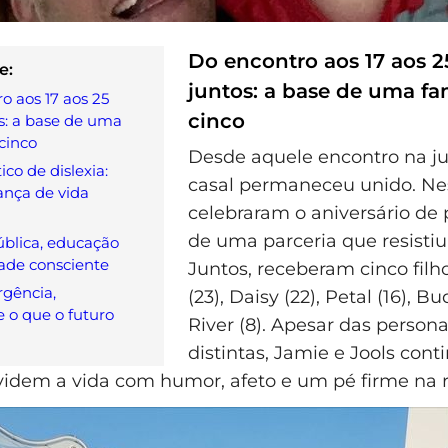
Do encontro aos 17 aos 2
e:
juntos: a base de uma fa
o aos 17 aos 25
cinco
s: a base de uma
 cinco
Desde aquele encontro na ju
co de dislexia:
casal permaneceu unido. Ne
nça de vida
celebraram o aniversário de p
de uma parceria que resisti
blica, educação
ade consciente
Juntos, receberam cinco filh
gência,
(23), Daisy (22), Petal (16), Bu
 o que o futuro
River (8). Apesar das person
distintas, Jamie e Jools co
ividem a vida com humor, afeto e um pé firme na r