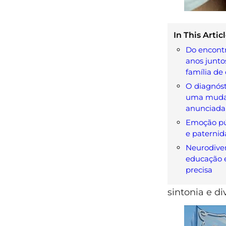
In This Articl
Do encontr
anos junto
família de
O diagnósti
uma muda
anunciada
Emoção pú
e paternid
Neurodiver
educação e
precisa
sintonia e d