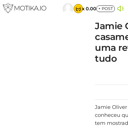
x 0.00
+
POST
Jamie O
casame
uma re
tudo
Jamie Oliver
conheceu qu
tem mostrad