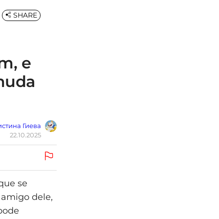
SHARE
m, e
 muda
стина Гиева
22.10.2025
 que se
amigo dele,
 pode