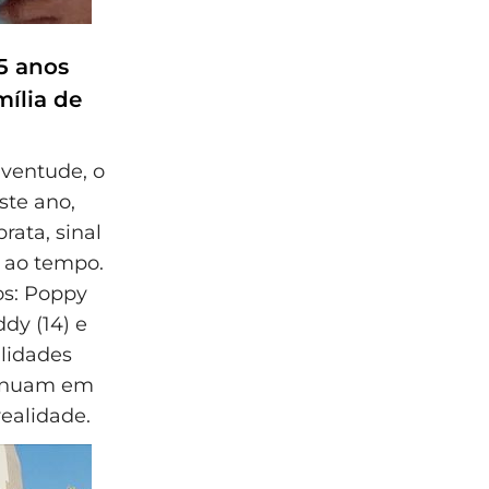
5 anos
mília de
ventude, o
ste ano,
rata, sinal
u ao tempo.
os: Poppy
ddy (14) e
alidades
ntinuam em
ealidade.