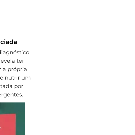
nciada
diagnóstico
evela ter
 a própria
 e nutrir um
ctada por
ergentes.