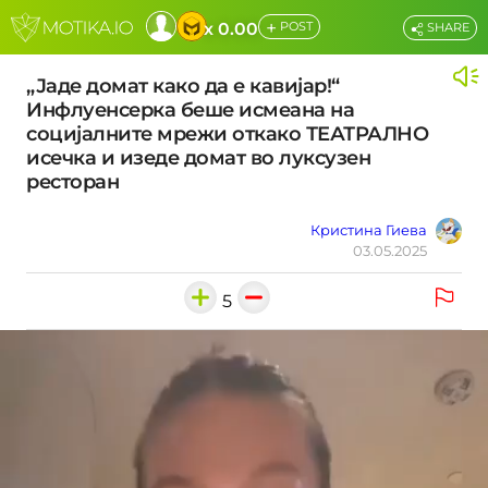
+
x 0.00
POST
SHARE
„Јаде домат како да е кавијар!“
Инфлуенсерка беше исмеана на
социјалните мрежи откако ТЕАТРАЛНО
исечка и изеде домат во луксузен
ресторан
Кристина Гиева
03.05.2025
5