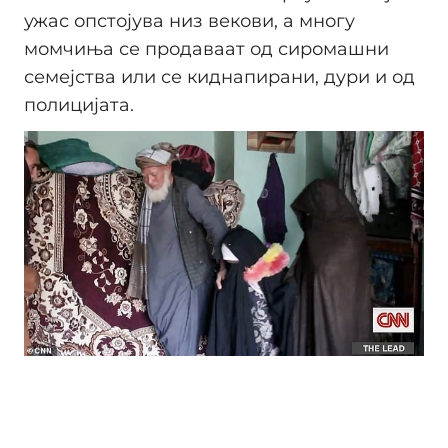
ужас опстојува низ векови, а многу
момчиња се продаваат од сиромашни
семејства или се киднапирани, дури и од
полицијата.