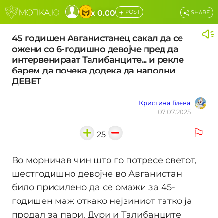
+
x 0.00
POST
SHARE
45 годишен Авганистанец сакал да се
ожени со 6-годишно девојче пред да
интервенираат Талибанците... и рекле
барем да почека додека да наполни
ДЕВЕТ
Кристина Гиева
07.07.2025
25
Во морничав чин што го потресе светот,
шестгодишно девојче во Авганистан
било присилено да се омажи за 45-
годишен маж откако нејзиниот татко ја
продал за пари. Дури и Талибанците,