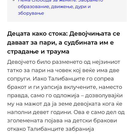
образование, движење, дури и
зборување
Децата како стока: Девојчињата се
даваат за пари, а судбината им е
страдање и траума
Девојчето било разменето од нејзиниот
татко за пари на човек кој веќе има две
сопруги. Иако Талибанците го сопреа
бракот и ги уапсија вклучените, наместо
правда, само го одложија – дозволувајќи
му на мажот да ја земе девојката кога ќе
наполни девет години. Ова е само дел од
зголемената појава на детски бракови
откако Талибанците забранија