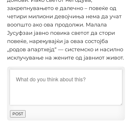
домови. Иако светот негодува,
закрепнувањето е далечно – повеќе од
четири милиони девојчиња нема да учат
воопшто ако ова продолжи. Малала
Јусуфзаи јавно повика светот да стори
повеќе, нарекувајќи ја оваа состојба
„родов апартхејд“ — системско и насилно
исклучување на жените од јавниот живот.
POST