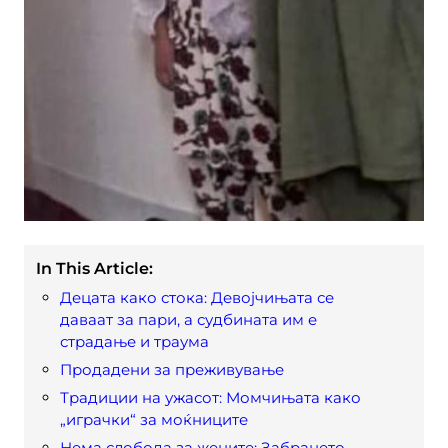
In This Article:
Децата како стока: Девојчињата се
даваат за пари, а судбината им е
страдање и траума
Продадени за преживување
Традиции на ужасот: Момчињата како
„играчки“ за моќниците
Нема слобода за жените: Забрането