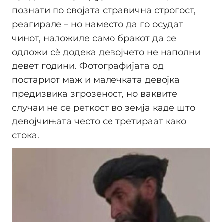
познати по својата стравична строгост,
реагирале – но наместо да го осудат
чинот, наложиле само бракот да се
одложи сè додека девојчето не наполни
девет години. Фотографијата од
постариот маж и малечката девојка
предизвика згрозеност, но ваквите
случаи не се реткост во земја каде што
девојчињата често се третираат како
стока.