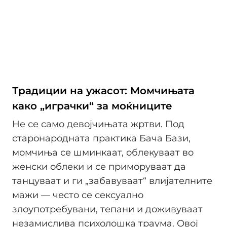
Традиции на ужасот: Момчињата
како „играчки“ за моќниците
Не се само девојчињата жртви. Под
старонародната практика Бача Бази,
момчиња се шминкаат, облекуваат во
женски облеки и се приморуваат да
танцуваат и ги „забавуваат“ влијателните
мажи — често се сексуално
злоупотребувани, тепани и доживуваат
незамислива психолошка траума. Овој