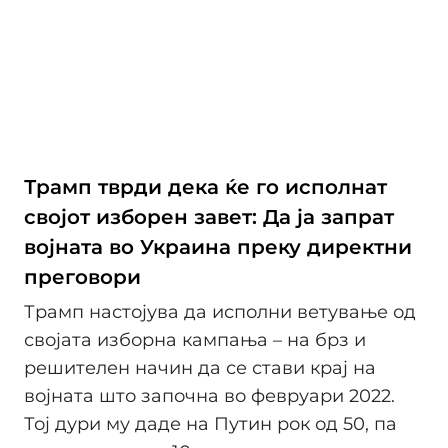
Трамп тврди дека ќе го исполнат
својот изборен завет: Да ја запрат
војната во Украина преку директни
преговори
Трамп настојува да исполни ветување од
својата изборна кампања – на брз и
решителен начин да се стави крај на
војната што започна во февруари 2022.
Тој дури му даде на Путин рок од 50, па