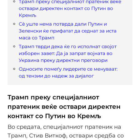
Трамп преку специјалниот пратеник веќе
оствари директен контакт со Путин во
Кремљ
Сè уште нема потврда дали Путин и
Зеленски ќе прифатат да седнат за иста
маса со Трамп
Трамп тврди дека ќе го исполнат својот
изборен завет: Да ја запрат војната во
Украина преку директни преговори
Односите помеѓу лидерите се менуваат:
од тензии до надеж за дијалог
Трамп преку специјалниот
пратеник веќе оствари директен
контакт со Путин во Кремљ
Во средата, специјалниот пратеник на
Трамп, Стив Виткоф, оствари средба со