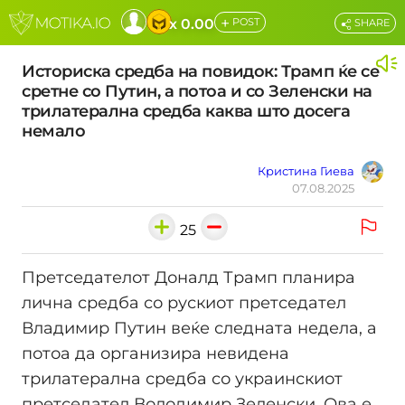
+
x 0.00
POST
SHARE
Историска средба на повидок: Трамп ќе се
сретне со Путин, а потоа и со Зеленски на
трилатерална средба каква што досега
немало
Кристина Гиева
07.08.2025
25
Претседателот Доналд Трамп планира
лична средба со рускиот претседател
Владимир Путин веќе следната недела, а
потоа да организира невидена
трилатерална средба со украинскиот
претседател Володимир Зеленски. Ова е