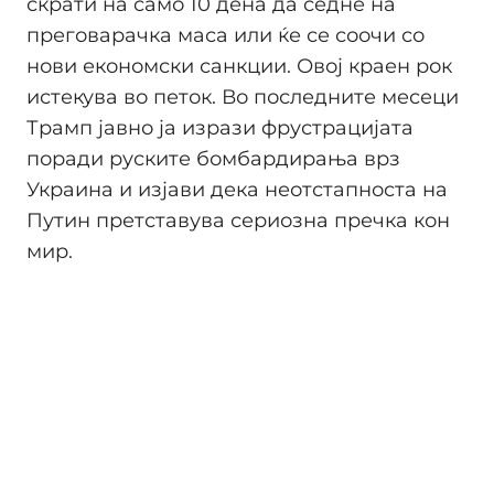
скрати на само 10 дена да седне на
преговарачка маса или ќе се соочи со
нови економски санкции. Овој краен рок
истекува во петок. Во последните месеци
Трамп јавно ја изрази фрустрацијата
поради руските бомбардирања врз
Украина и изјави дека неотстапноста на
Путин претставува сериозна пречка кон
мир.