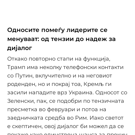
Односите помеѓу лидерите се
менуваат: од тензии до надеж за
дијалог
Откако повторно стапи на функција,
Трамп има неколку телефонски контакти
со Путин, вклучително и на неговиот
роденден, но и покрај тоа, Кремљ ги
засили нападите врз Украина. Односот со
Зеленски, пак, се подобри по тензичната
пресметка во февруари и потоа на
заедничката средба во Рим. Иако светот
е скептичен, овој дијалог би можел да се
покаже како единствена шанса за прекин