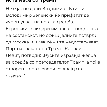
иста маса со Трамп
Не е јасно дали Владимир Путин и
Володимир Зеленски ќе прифатат да
учествуваат на истата средба.
Европските лидери им даваат поддршка
на состанокот, но официјалните потврди
од Москва и Киев сè уште недостасуваат.
Портпаролката на Трамп, Каролина
Левит, потврди: „Русите изразија желба
за средба со претседателот Трамп, а тој е
отворен за разговори со двајцата
лидери.“