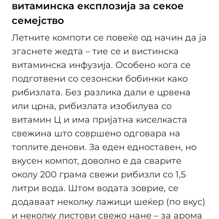
витаминска експлозија за секое
семејство
Летните компоти се повеќе од начин да ја
згаснете жедта – тие се и вистинска
витаминска инфузија. Особено кога се
подготвени со сезонски бобинки како
рибизлата. Без разлика дали е црвена
или црна, рибизлата изобилува со
витамин Ц и има пријатна киселкаста
свежина што совршено одговара на
топлите денови. За еден едноставен, но
вкусен компот, доволно е да сварите
околу 200 грама свежи рибизли со 1,5
литри вода. Штом водата зоврие, се
додаваат неколку лажици шеќер (по вкус)
и неколку листови свежо нане – за арома