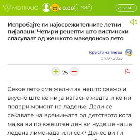
+
x 0.00
POST
SHARE
Испробајте ги најосвежителните летни
пијалаци: Четири рецепти што вистински
спасуваат од жешкото македонско лето
Кристина Гиева
04.07.2025
25
Секое лето сме желни за нешто свежо и
вкусно што ќе ни ја изгасне жедта и ќе ни
подари момент на ладење. Дали се
сеќавате на времињата од детството кога
мајка ви по вжештен ден ви нудеше чаша
ледена лимонада или сок? Денес ви ги