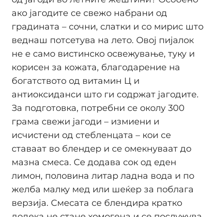
ако јагодите се свежо набрани од
градината – сочни, слатки и со мирис што
веднаш потсетува на лето. Овој пијалок
не е само вистинско освежување, туку и
корисен за кожата, благодарение на
богатството од витамин Ц и
антиоксиданси што ги содржат јагодите.
За подготовка, потребни се околу 300
грама свежи јагоди – измиени и
исчистени од стебленцата – кои се
ставаат во блендер и се омекнуваат до
мазна смеса. Се додава сок од еден
лимон, половина литар ладна вода и по
желба малку мед или шеќер за поблага
верзија. Смесата се блендира кратко
додека не стане хомогена и се послужува