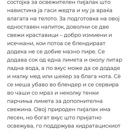
состојка за освежителен пијалак што
навистина ја гаси жедта и му ја враќа
влагата на телото. За подготовка на овој
едноставен напиток, доволни се две
свежи краставици – добро измиени и
исечкани, кои потоа се блендираат
додека не се добие мазно пире. Се
додава сок од една лимета и околу литар
ладна вода, а по вкус може да се додаде
и малку мед или шеќер за блага нота. Сè
се меша убаво во блендер и се сервира
во чаши со мраз и неколку тенки
парчиња лимета за дополнителна
свежина. Овој природен пијалак има
лесен, но богат вкус што пријатно
освежува, го поддржува хидратацискиот