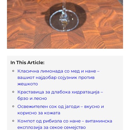
In This Article:
Класична лимонада со мед и нане –
вашиот најдобар сојузник против
жешкото
Краставица за длабока хидратација –
брзо и лесно
Освежителен сок од јагоди – вкусно и
корисно за кожата
Компот од рибизла со нане – витаминска
експлозија за секое семејство