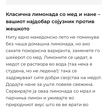
Класична лимонада со мед и нане –
вашиот најдобар сојузник против
жешкото
Ниту едно македонско лето не поминува
без чаша домашна лимонада, но ако
сакате покорисна варијанта, заменете го
шеќерот со мед. Лимоните се цедат, а
медот се раствора во вода (таа нека е
студена, но не ледена!): така се
задржуваат сите добри својства на медот.
Додајте нане за уште повеќе свежина.
Сервирајте ја оваа лимонада со мраз и
парчиња лимон и уживајте во
природниот вкус што ќе ве врати во