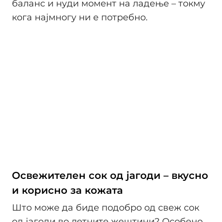
баланс и нуди момент на ладење – токму
кога најмногу ни е потребно.
Освежителен сок од јагоди – вкусно
и корисно за кожата
Што може да биде подобро од свеж сок
од јагоди во летните жештини? Особено