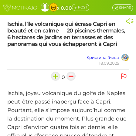
+
x 0.00
POST
SHARE
Ischia, l’île volcanique qui écrase Capri en
beauté et en calme — 20 piscines thermales,
6 hectares de jardins en terrasses et des
panoramas qui vous échapperont à Capri
Кристина Гиева
18.09.2025
0
Ischia, joyau volcanique du golfe de Naples,
peut-être passé inaperçu face à Capri.
Pourtant, elle s’impose aujourd’hui comme
la destination du moment. Plus grande que
Capri d’environ quatre fois et demie, elle
offre plus d’espace pour se détendre et