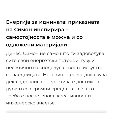
Енергија за иднината: приказната
на Симон инспирира –
самостојноста е можна и со
одложени материјали
Денес, Симон не само што ги задоволува
сите свои енергетски потреби, туку и
несебично го споделува своето искуство
со заедницата. Неговиот проект докажува
дека одржлива енергетика е достижна
дури и со скромни средства – сé што
треба е посветеност, креативност и
инженерско знаење.