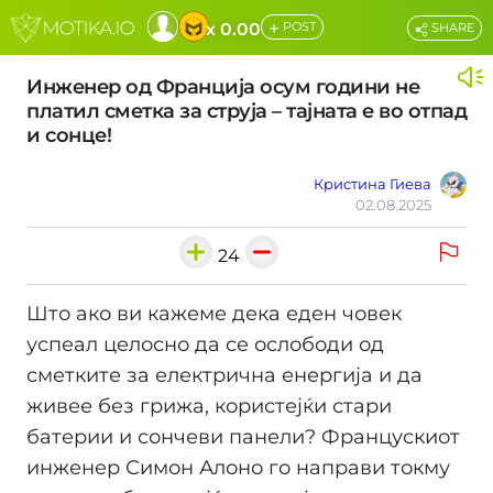
+
x 0.00
POST
SHARE
Инженер од Франција осум години не
платил сметка за струја – тајната е во отпад
и сонце!
Кристина Гиева
02.08.2025
24
Што ако ви кажеме дека еден човек
успеал целосно да се ослободи од
сметките за електрична енергија и да
живее без грижа, користејќи стари
батерии и сончеви панели? Францускиот
инженер Симон Алоно го направи токму