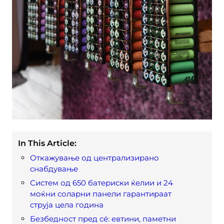
In This Article:
Откажување од централизирано
снабдување
Систем од 650 батериски ќелии и 24
моќни соларни панели гарантираат
струја цела година
Безбедност пред сé: евтини, паметни