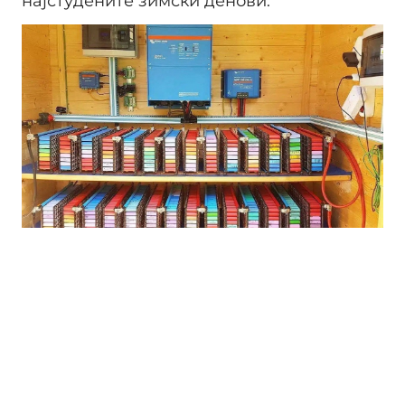
најстудените зимски денови.