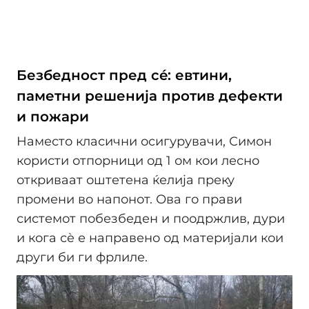
Безбедност пред сé: евтини,
паметни решенија против дефекти
и пожари
Наместо класични осигурувачи, Симон
користи отпорници од 1 ом кои лесно
откриваат оштетена ќелија преку
промени во напонот. Ова го прави
системот побезбеден и поодржлив, дури
и кога сè е направено од материјали кои
други би ги фрлиле.