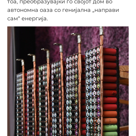
тоа, преобразувајќи го својот дом во
автономна оаза со генијална „направи
сам“ енергија.