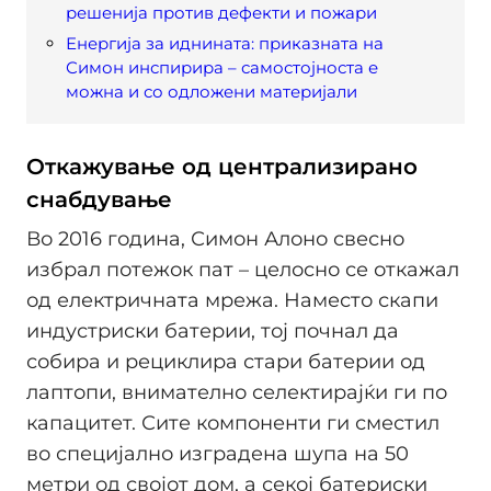
решенија против дефекти и пожари
Енергија за иднината: приказната на
Симон инспирира – самостојноста е
можна и со одложени материјали
Откажување од централизирано
снабдување
Во 2016 година, Симон Алоно свесно
избрал потежок пат – целосно се откажал
од електричната мрежа. Наместо скапи
индустриски батерии, тој почнал да
собира и рециклира стари батерии од
лаптопи, внимателно селектирајќи ги по
капацитет. Сите компоненти ги сместил
во специјално изградена шупа на 50
метри од својот дом, а секој батериски