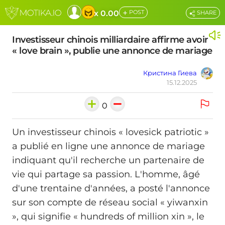
+
x 0.00
POST
SHARE
Investisseur chinois milliardaire affirme avoir
« love brain », publie une annonce de mariage
Кристина Гиева
15.12.2025
0
Un investisseur chinois « lovesick patriotic »
a publié en ligne une annonce de mariage
indiquant qu'il recherche un partenaire de
vie qui partage sa passion. L'homme, âgé
d'une trentaine d'années, a posté l'annonce
sur son compte de réseau social « yiwanxin
», qui signifie « hundreds of million xin », le