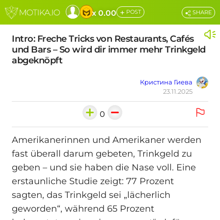
+
x 0.00
POST
SHARE
Intro: Freche Tricks von Restaurants, Cafés
und Bars – So wird dir immer mehr Trinkgeld
abgeknöpft
Кристина Гиева
23.11.2025
0
Amerikanerinnen und Amerikaner werden
fast überall darum gebeten, Trinkgeld zu
geben – und sie haben die Nase voll. Eine
erstaunliche Studie zeigt: 77 Prozent
sagten, das Trinkgeld sei „lächerlich
geworden“, während 65 Prozent