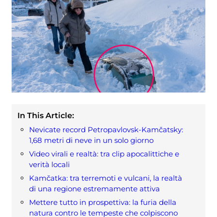
In This Article:
Nevicate record Petropavlovsk-Kamčatsky:
1,68 metri di neve in un solo giorno
Video virali e realtà: tra clip apocalittiche e
verità locali
Kamčatka: tra terremoti e vulcani, la realtà
di una regione estremamente attiva
Mettere tutto in prospettiva: la furia della
natura contro le tempeste che colpiscono