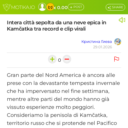
+
x 0.00
POST
SHARE
Intera città sepolta da una neve epica in
Kamčatka tra record e clip virali
Кристина Гиева
29.01.2026
0
Gran parte del Nord America è ancora alle
prese con la devastante tempesta invernale
che ha imperversato nel fine settimana,
mentre altre parti del mondo hanno già
vissuto esperienze molto peggiori.
Consideriamo la penisola di Kamčatka,
territorio russo che si protende nel Pacifico