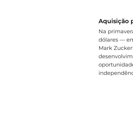
Aquisição 
Na primavera
dólares — em
Mark Zuckerb
desenvolvime
oportunidade
independênc