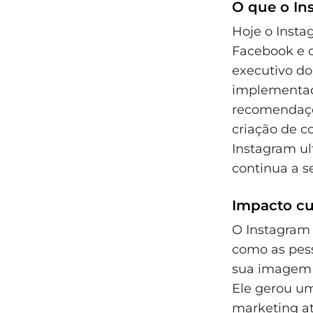
O que o In
Hoje o Insta
Facebook e o
executivo do
implementado
recomendaçõe
criação de c
Instagram ul
continua a s
Impacto cul
O Instagram
como as pes
sua imagem e
Ele gerou uma
marketing a