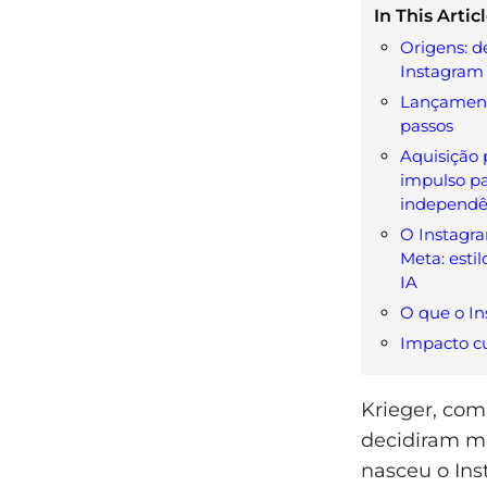
In This Articl
Origens: d
Instagram
Lançament
passos
Aquisição 
impulso p
independê
O Instagr
Meta: esti
IA
O que o In
Impacto cu
Krieger, com
decidiram ma
nasceu o Ins