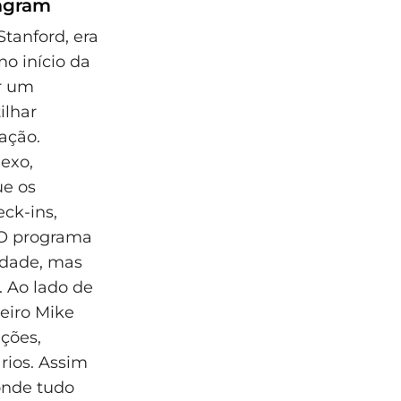
tagram
tanford, era
no início da
ar um
ilhar
zação.
exo,
ue os
eck-ins,
. O programa
idade, mas
. Ao lado de
eiro Mike
ções,
rios. Assim
onde tudo