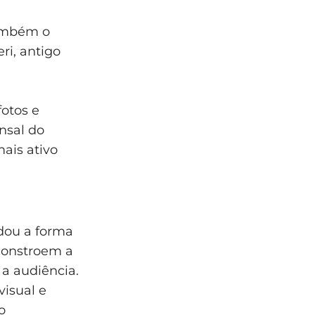
também o
i, antigo
otos e
nsal do
mais ativo
dou a forma
constroem a
a audiência.
visual e
o