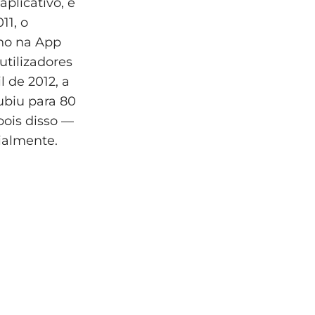
plicativo, e
11, o
ano na App
utilizadores
 de 2012, a
ubiu para 80
pois disso —
cialmente.