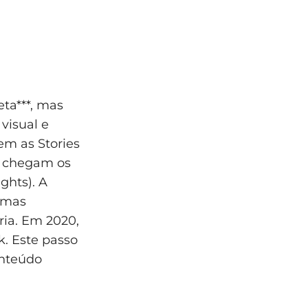
ta***, mas
visual e
em as Stories
a chegam os
ghts). A
, mas
ia. Em 2020,
k. Este passo
onteúdo