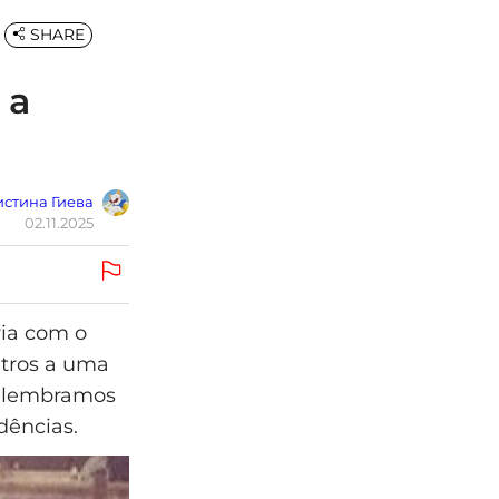
SHARE
 a
стина Гиева
02.11.2025
ria com o
ltros a uma
 e lembramos
dências.