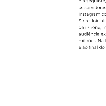
dia seguinte
os servidore
Instagram co
Store. Inicia
de iPhone, m
audiência ex
milhões. Na 
e ao final d