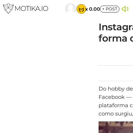
x 0.00
+
POST
Instag
forma
Do hobby de
Facebook — o
plataforma c
como surgiu,