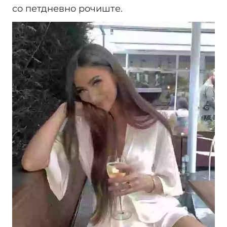
со петдневно рочиште.