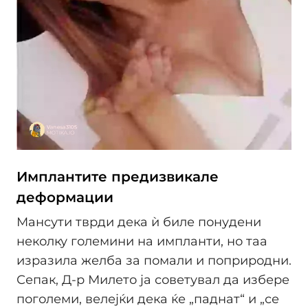
Имплантите предизвикале
деформации
Мансути тврди дека ѝ биле понудени
неколку големини на импланти, но таа
изразила желба за помали и поприродни.
Сепак, Д-р Милето ја советувал да избере
поголеми, велејќи дека ќе „паднат“ и „се