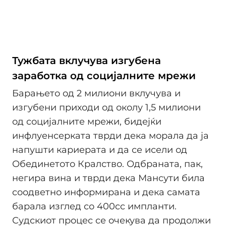
Тужбата вклучува изгубена
заработка од социјалните мрежи
Барањето од 2 милиони вклучува и
изгубени приходи од околу 1,5 милиони
од социјалните мрежи, бидејќи
инфлуенсерката тврди дека морала да ја
напушти кариерата и да се исели од
Обединетото Кралство. Одбраната, пак,
негира вина и тврди дека Мансути била
соодветно информирана и дека самата
барала изглед со 400cc импланти.
Судскиот процес се очекува да продолжи