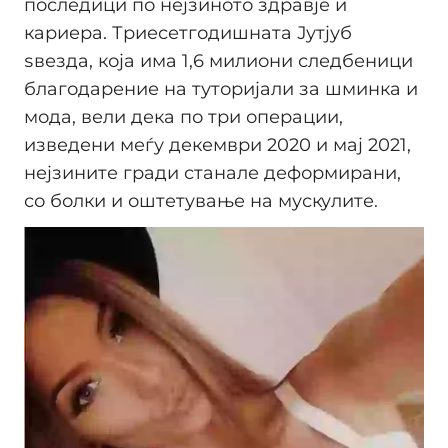
последици по нејзиното здравје и
кариера. Триесетгодишната Јутјуб
ѕвезда, која има 1,6 милиони следбеници
благодарение на туторијали за шминка и
мода, вели дека по три операции,
изведени меѓу декември 2020 и мај 2021,
нејзините гради станале деформирани,
со болки и оштетување на мускулите.