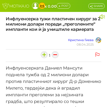
+
x 0.00
POST
SHARE
Инфлуенсерка тужи пластичен хирург за 2
милиони долари поради „преголемите“
импланти кои ѝ ја уништиле кариерата
Кристина Гиева
08.04.2025
1
Инфлуенсерката Даниел Мансути
поднела тужба од 2 милиони долари
против пластичниот хирург Д-р Доменико
Милето, тврдејќи дека ѝ вградил
импланти преголеми за нејзината
градба, што резултирало со тешки