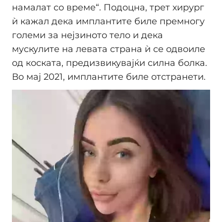
намалат со време“. Подоцна, трет хирург
ѝ кажал дека имплантите биле премногу
големи за нејзиното тело и дека
мускулите на левата страна ѝ се одвоиле
од коската, предизвикувајќи силна болка.
Во мај 2021, имплантите биле отстранети.