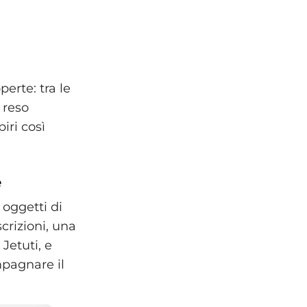
erte: tra le
 reso
iri così
e
 oggetti di
scrizioni, una
Jetuti, e
mpagnare il