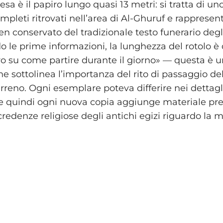
esa è il papiro lungo quasi 13 metri: si tratta di un
pleti ritrovati nell’area di Al-Ghuruf e rappresen
n conservato del tradizionale testo funerario degl
o le prime informazioni, la lunghezza del rotolo è d
bro su come partire durante il giorno» — questa è 
e sottolinea l’importanza del rito di passaggio de
erreno. Ogni esemplare poteva differire nei dettag
, e quindi ogni nuova copia aggiunge materiale pre
credenze religiose degli antichi egizi riguardo la 