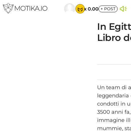
x 0.00
+
POST
In Egit
Libro d
Un team di a
leggendaria «
condotti in u
3500 anni fa
immagine ill
mummie, stat