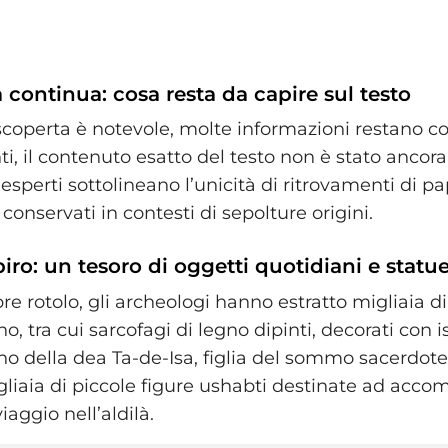
 continua: cosa resta da capire sul testo
coperta è notevole, molte informazioni restano cop
i, il contenuto esatto del testo non è stato ancora
 esperti sottolineano l’unicità di ritrovamenti di pap
conservati in contesti di sepolture origini.
piro: un tesoro di oggetti quotidiani e statu
bre rotolo, gli archeologi hanno estratto migliaia di
o, tra cui sarcofagi di legno dipinti, decorati con i
no della dea Ta-de-Isa, figlia del sommo sacerdote 
gliaia di piccole figure ushabti destinate ad acco
iaggio nell’aldilà.