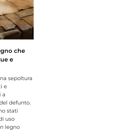
egno che
ue e
na sepoltura
i e
i a
 del defunto.
no stati
di uso
in legno