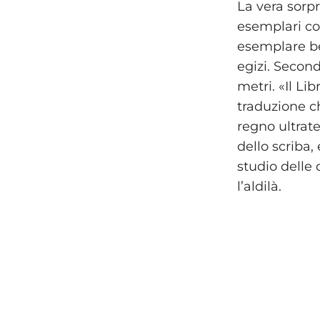
La vera sorpr
esemplari com
esemplare be
egizi. Second
metri. «Il Li
traduzione ch
regno ultrat
dello scriba
studio delle 
l’aldilà.