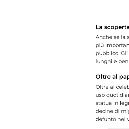
La scoperta
Anche se la s
più important
pubblico. Gli
lunghi e ben 
Oltre al pa
Oltre al cele
uso quotidian
statua in leg
decine di mi
defunto nel v