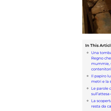
In This Articl
Una tomba
Regno che
mummie, s
contenitor
Il papiro l
metri e la 
Le parole d
sull’attesa
La scopert
resta da ca