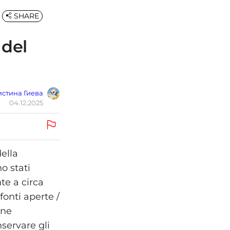
SHARE
 del
стина Гиева
04.12.2025
ella
o stati
te a circa
onti aperte /
ene
servare gli