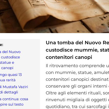
Una tomba del Nuovo R
e:
custodisce mummie, stat
 del Nuovo
contenitori canopi
 custodisce
tatue e
Il ritrovamento comprende u
i canopi
con mummie, statue, amulet
ungo quasi 13
contenitori canopici destinat
sua rarità
conservare gli organi interni
i Mustafa Vaziri
 di dettagli
Oltre agli elementi rituali, so
a continua: cosa
rinvenuti migliaia di oggetti 
pire sul testo
quotidiano, tra cui sarcofagi 