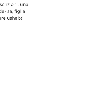
scrizioni, una
e-Isa, figlia
ure ushabti