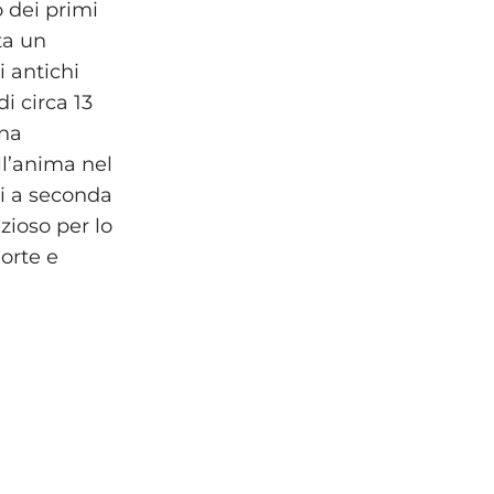
o dei primi
ta un
i antichi
i circa 13
una
ll’anima nel
li a seconda
zioso per lo
morte e