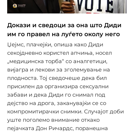
Докази и сведоци за она што Диди
им го правел на луѓето околу него
Џејмс, плачејќи, опиша како Диди
секојдневно користел апчиња, носел
„медицинска торба“ со аналгетици,
вијагра и лекови за зголемување на
плодноста. Тој сведочеше дека бил
присилен да организира сексуални
забави и дека Диди го снимал под
дејство на дрога, заканувајќи се со
компромитирачки снимки. Случајот доби
уште поголемо внимание откако
пејачката Дон Ричардс, поранешна