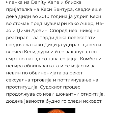
членка на Danity Kane и блиска
пријателка на Кеси Вентура, сведочеше
дека Диди во 2010 година ја удрил Кеси
во стомак пред музичари како Ашер, Не-
Јо и Џими Ајовин. Според неа, никој не
реагирал. Таа тврди дека повеќепати
сведочела како Диди ја удирал, давел и
влечел Кеси, дури и ѝ се заканувал со
смрт по напад со тава со јајца. Комбс ги
негира обвинувањата и се изјасни за
невин по обвиненијата за рекет,
сексуална трговија и поттикнување на
проституција. Судскиот процес
продолжува со нови шокантни откритија,
додека јавноста будно го следи исходот.