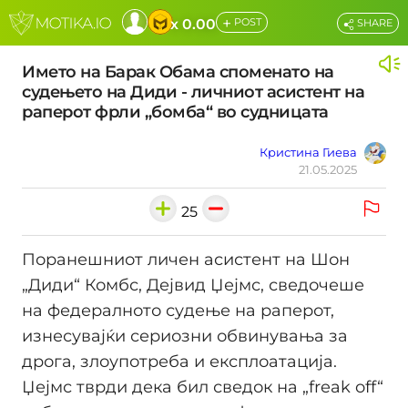
+
x 0.00
POST
SHARE
Името на Барак Обама споменато на
судењето на Диди - личниот асистент на
раперот фрли „бомба“ во судницата
Кристина Гиева
21.05.2025
25
Поранешниот личен асистент на Шон
„Диди“ Комбс, Дејвид Џејмс, сведочеше
на федералното судење на раперот,
изнесувајќи сериозни обвинувања за
дрога, злоупотреба и експлоатација.
Џејмс тврди дека бил сведок на „freak off“