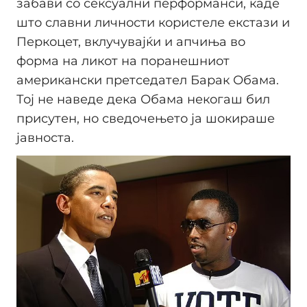
забави со сексуални перформанси, каде
што славни личности користеле екстази и
Перкоцет, вклучувајќи и апчиња во
форма на ликот на поранешниот
американски претседател Барак Обама.
Тој не наведе дека Обама некогаш бил
присутен, но сведочењето ја шокираше
јавноста.