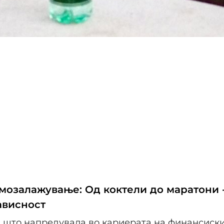
амозалажување: Од коктели до маратони -
ависност
а што напредувала во кариерата на финансиски