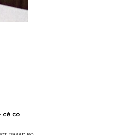
 сѐ со
от пазар во