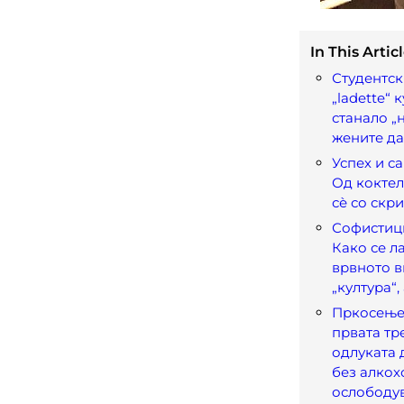
In This Articl
Студентск
„ladette“ 
станало „
жените да
Успех и с
Од коктел
сѐ со скр
Софистиц
Како се л
врвното в
„култура“,
Пркосење 
првата тр
одлуката 
без алкох
ослободу