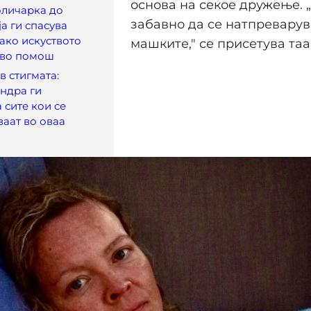
основа на секое дружење. 
оличарка до
забавно да се натпревару
ја ги спасува
Како искуството
машките," се присетува таа
 во помош
в стигмата:
ндра ги
 сите кои се
аат во оваа