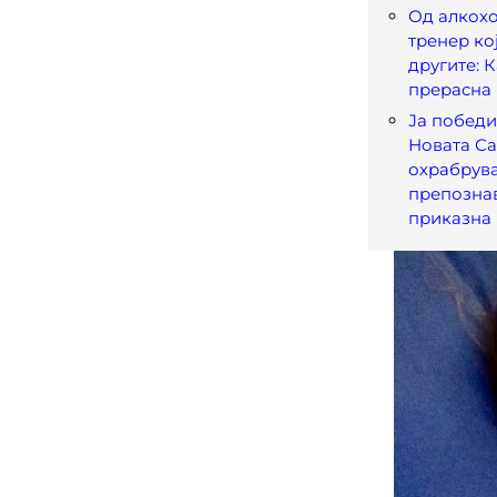
Од алкох
тренер ко
другите: 
прерасна
Ја победи
Новата Са
охрабрува
препознав
приказна