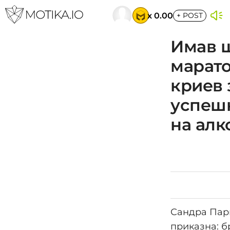
x 0.00
+
POST
Имав ш
марато
криев 
успешн
на алк
Сандра Парк
приказна: б