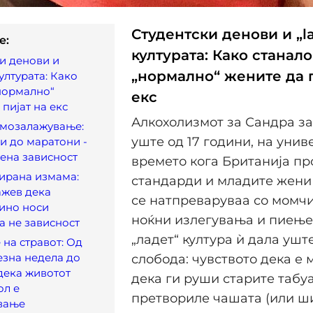
Студентски денови и „la
e:
културата: Како станало
и денови и
„нормално“ жените да п
културата: Како
нормално“
екс
 пијат на екс
Алкохолизмот за Сандра з
амозалажување:
уште од 17 години, на унив
и до маратони -
иена зависност
времето кога Британија п
ирана измама:
стандарди и младите жени
ажев дека
се натпреваруваа со момч
ино носи
ноќни излегувања и пиење
 а не зависност
„ладет“ култура ѝ дала ушт
на стравот: Од
езна недела до
слобода: чувството дека е 
дека животот
дека ги руши старите табуа,
ол е
претвориле чашата (или ш
вање