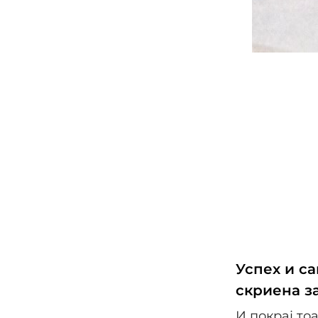
Успех и с
скриена з
И покрај то