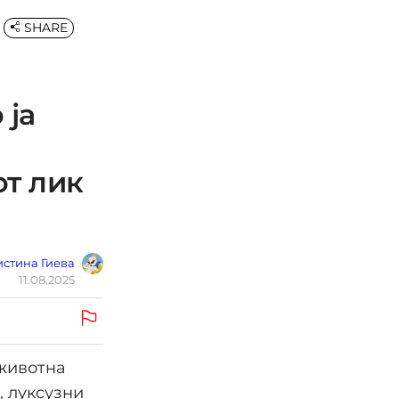
SHARE
 ја
т лик
стина Гиева
11.08.2025
 животна
, луксузни