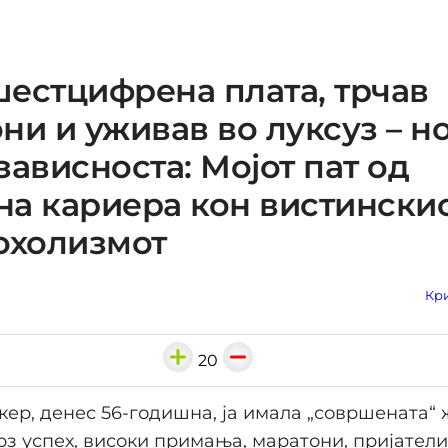
естцифрена плата, трчав
ни и уживав во луксуз – но
зависноста: Мојот пат од
а кариера кон вистинскио
охолизмот
Кри
20
ер, денес 56-годишна, ја имала „совршената“
рз успех, високи примања, маратони, пријатели