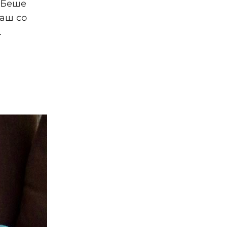
„Беше
ваш со
.