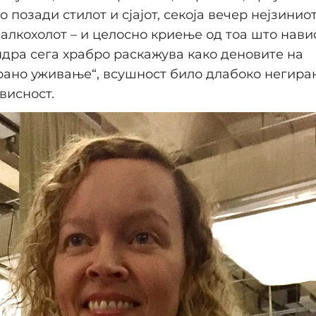
 позади стилот и сјајот, секоја вечер нејзиниот
 алкохолот – и целосно криење од тоа што нави
ндра сега храбро раскажува како деновите на
рано уживање“, всушност било длабоко негира
висност.