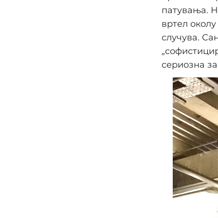
патувања. Но
вртел околу
случува. Са
„софистици
сериозна за