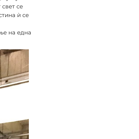
 свет се
стина ѝ се
ње на една