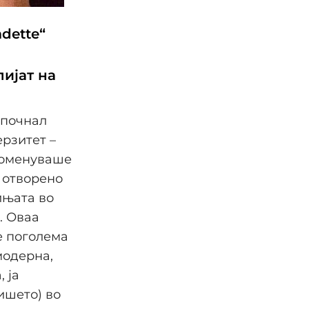
dette“
ијат на
апочнал
ерзитет –
роменуваше
 отворено
ињата во
. Оваа
е поголема
модерна,
 ја
ишето) во