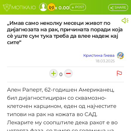
+
x 0.00
POST
SHARE
„Имав само неколку месеци живот по
дијагнозата на рак, причината поради која
сè уште сум тука треба да влее надеж кај
сите“
Кристина Гиева
18.03.2025
0
Алeн Раперт, 62-годишен Американец,
бил дијагностициран со сквамозно-
клеточен карцином, еден од најчестите
типови на рак на кожата во САД.
Лекарите му соопштиле дека ракот е во
четврта фаза, со тумор со големина на