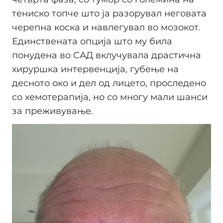
тениско топче што ја разорувал неговата
черепна коска и навлегувал во мозокот.
Единствената опција што му била
понудена во САД вклучувала драстична
хируршка интервенција, губење на
десното око и дел од лицето, проследено
со хемотерапија, но со многу мали шанси
за преживување.