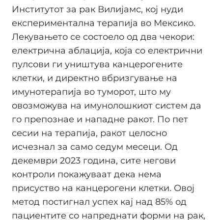
Институтот за рак Вилијамс, кој нуди
експериментална терапија во Мексико.
Лекувањето се состоело од два чекори:
електрична аблација, која со електрични
пулсови ги уништува канцерогените
клетки, и директно вбризгување на
имунотерапија во туморот, што му
овозможува на имунолошкиот систем да
го препознае и нападне ракот. По пет
сесии на терапија, ракот целосно
исчезнал за само седум месеци. Од
декември 2023 година, сите негови
контроли покажуваат дека нема
присуство на канцерогени клетки. Овој
метод постигнал успех кај над 85% од
пациентите со напреднати форми на рак,