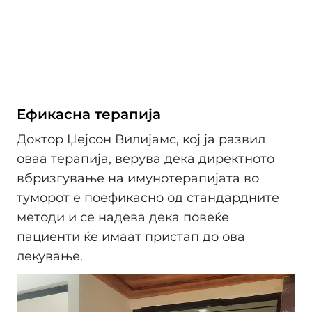
Ефикасна терапија
Доктор Џејсон Вилијамс, кој ја развил
оваа терапија, верува дека директното
вбризгување на имунотерапијата во
туморот е поефикасно од стандардните
методи и се надева дека повеќе
пациенти ќе имаат пристап до ова
лекување.