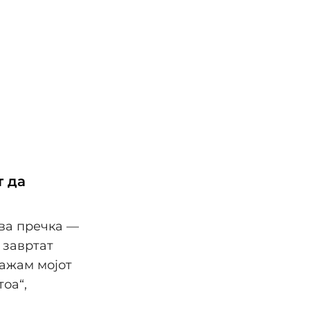
т да
ува пречка —
 завртат
кажам мојот
оа“,