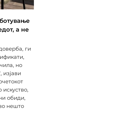
аботување
едот, а не
доверба, ги
ификати,
чила, но
, изјави
очетокот
 искуство,
ни обиди,
во нешто