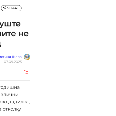
SHARE
 уште
чите не
д
стина Гиева
07.09.2025
-годишна
различни
ако дадилка,
 отколку