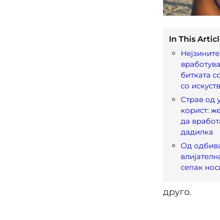
In This Articl
Нејзините
вработува
битката со
со искуст
Страв од 
корист: ж
да вработ
дадилка
Од одбив
влијателн
сепак нос
друго.