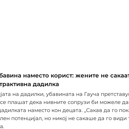
бавина наместо корист: жените не сакаа
атрактивна дадилка
јата на дадилки, убавината на Гауча претстав
се плашат дека нивните сопрузи би можеле да
дадилката наместо кон децата. „Сакав да го по
ен потенцијал, но никој не сакаше да го види т
а.