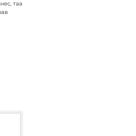
нес, таа
рав