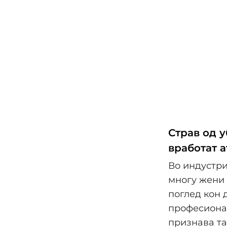
Страв од у
вработат 
Во индустри
многу жени 
поглед кон 
професионал
признава та