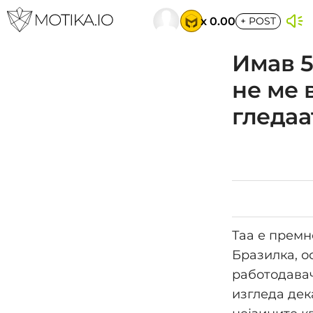
x 0.00
+
POST
Имав 5
не ме 
гледаа
Таа е премн
Бразилка, о
работодавач
изгледа дек