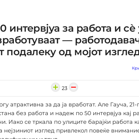
0 интервјуа за работа и сè
вработуваат — работодава
т подалеку од мојот изгле
Кри
23
огу атрактивна за да ја вработат. Але Гауча, 21
стана без работа и надеж по 50 интервјуа кај 
и. Иако се тркала по улиците барајќи работа к
а нејзиниот изглед привлекол повеќе внимание