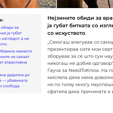
Нејзините обиди за вр
e:
ја губат битката со изгл
 обиди за
со искуството
ње ја губат
 изгледот, а не
„Секогаш влегував со само
вото
презентирав сите мои серт
убавина наместо
зборував за сè што сум нау
ените не сакаат
ат атрактивна
никогаш не добив одговор“
Гауча за NeedToKnow. На п
ана дадилка до
мислела дека нема доволно
а — убавината
но по толку многу неуспеш
и слобода
сфатила дека причината е 