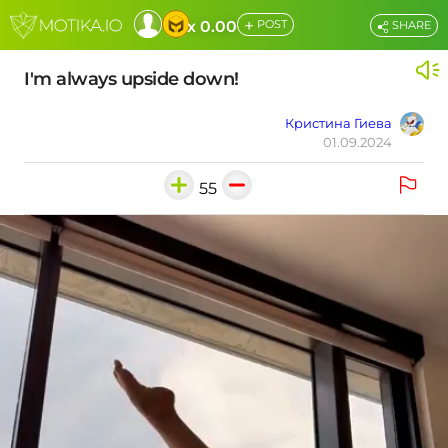
+
x 0.00
POST
SHARE
I'm always upside down!
Кристина Гиева
01.09.2024
55