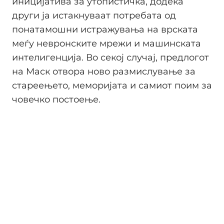
иницијатива за утопистичка, додека
други ја истакнуваат потребата од
понатамошни истражувања на врската
меѓу невронските мрежи и машинската
интелигенција. Во секој случај, предлогот
на Маск отвора ново размислување за
стареењето, меморијата и самиот поим за
човечко постоење.