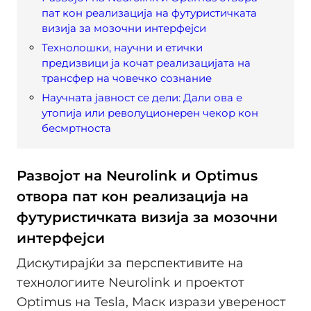
пат кон реализација на футуристичката
визија за мозочни интерфејси
Технолошки, научни и етички
предизвици ја кочат реализацијата на
трансфер на човечко сознание
Научната јавност се дели: Дали ова е
утопија или револуционерен чекор кон
бесмртноста
Развојот на Neurolink и Optimus
отвора пат кон реализација на
футуристичката визија за мозочни
интерфејси
Дискутирајќи за перспективите на
технологиите Neurolink и проектот
Optimus на Tesla, Маск изрази увереност