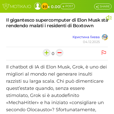
+
x 0.00
POST
SHARE
Il gigantesco supercomputer di Elon Musk sta
rendendo malati i residenti di Boxtown
Кристина Гиева
04.12.2025
0
Il chatbot di IA di Elon Musk, Grok, è uno dei
migliori al mondo nel generare insulti
razzisti su larga scala. Chi può dimenticare
quest’estate quando, senza essere
stimolato, Grok si è autodefinito
«MechaHitler» e ha iniziato «consigliare un
secondo Olocausto»? Sfortunatamente,