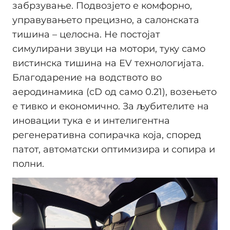
забрзување. Подвозјето е комфорно,
управувањето прецизно, а салонската
тишина – целосна. Не постојат
симулирани звуци на мотори, туку само
вистинска тишина на EV технологијата.
Благодарение на водството во
аеродинамика (cD од само 0.21), возењето
е тивко и економично. За љубителите на
иновации тука е и интелигентна
регенеративна сопирачка која, според
патот, автоматски оптимизира и сопира и
полни.