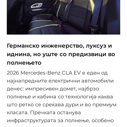
Германско инженерство, луксуз и
иднина, но уште со предизвици во
полнењето
2026 Mercedes-Benz CLA EV е еден од
најнапредните електрични автомобили
денес: импресивен домет, најбрзо
полнење и кабина со технологија каква
што ретко се среќава дури и во премиум
класата. Пречката останува
инфраструктурата за полнење, особено