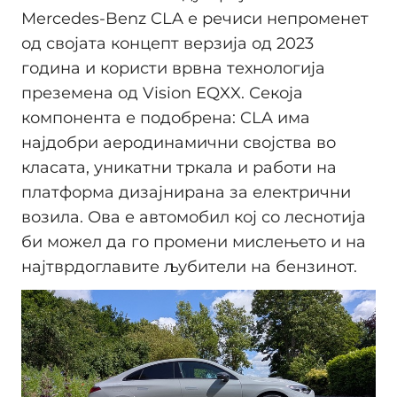
Mercedes-Benz CLA е речиси непроменет
од својата концепт верзија од 2023
година и користи врвна технологија
преземена од Vision EQXX. Секоја
компонента е подобрена: CLA има
најдобри аеродинамични својства во
класата, уникатни тркала и работи на
платформа дизајнирана за електрични
возила. Ова е автомобил кој со леснотија
би можел да го промени мислењето и на
најтврдоглавите љубители на бензинот.