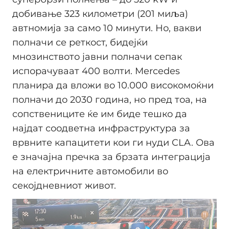
добивање 323 километри (201 миља)
автномија за само 10 минути. Но, вакви
полначи се реткост, бидејќи
мнозинството јавни полначи сепак
испорачуваат 400 волти. Mercedes
планира да вложи во 10.000 високомоќни
полначи до 2030 година, но пред тоа, на
сопствениците ќе им биде тешко да
најдат соодветна инфраструктура за
врвните капацитети кои ги нуди CLA. Ова
е значајна пречка за брзата интеграција
на електричните автомобили во
секојдневниот живот.