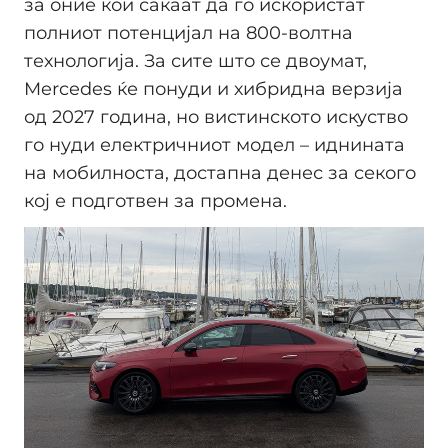
за оние кои сакаат да го искористат
полниот потенцијал на 800-волтна
технологија. За сите што се двоумат,
Mercedes ќе понуди и хибридна верзија
од 2027 година, но вистинското искуство
го нуди електричниот модел – иднината
на мобилноста, достапна денес за секого
кој е подготвен за промена.