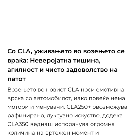
Со CLA, уживањето во возењето се
враќа: Неверојатна тишина,
агилност и чисто задоволство на
патот
Возењето во новиот CLA носи емотивна
врска со автомобилот, иако повеќе нема
мотори и менувачи. CLA250+ овозможува
рафинирано, луксузно искуство, додека
CLA350 веднаш испорачува огромна
количина на вртежен момент и