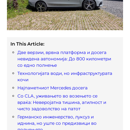
In This Article:
Две верзии, врвна платформа и досега
невидена автономија: До 800 километри
со едно полнење
Технологијата води, но инфраструктурата
кочи
Најпаметниот Mercedes досега
Со CLA, уживањето во возењето се
враќа: Неверојатна тишина, агилност и
чисто задоволство на патот
Германско инженерство, луксуз и
иднина, но уште со предизвици во
полнењето