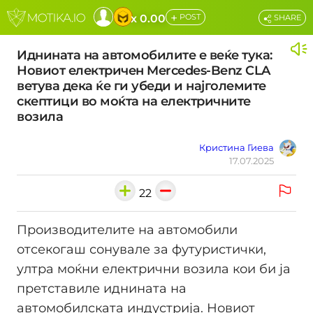
+
x 0.00
POST
SHARE
Иднината на автомобилите е веќе тука:
Новиот електричен Mercedes-Benz CLA
ветува дека ќе ги убеди и најголемите
скептици во моќта на електричните
возила
Кристина Гиева
17.07.2025
22
Производителите на автомобили
отсекогаш сонувале за футуристички,
ултра моќни електрични возила кои би ја
претставиле иднината на
автомобилската индустрија. Новиот