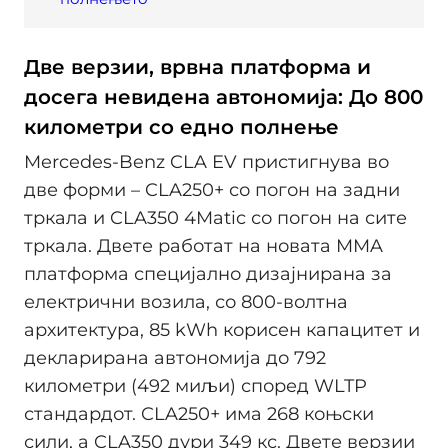
Две верзии, врвна платформа и
досега невидена автономија: До 800
километри со едно полнење
Mercedes-Benz CLA EV пристигнува во
две форми – CLA250+ со погон на задни
тркала и CLA350 4Matic со погон на сите
тркала. Двете работат на новата MMA
платформа специјално дизајнирана за
електрични возила, со 800-волтна
архитектура, 85 kWh корисен капацитет и
декларирана автономија до 792
километри (492 миљи) според WLTP
стандардот. CLA250+ има 268 коњски
сили, а CLA350 дури 349 кс. Двете верзии