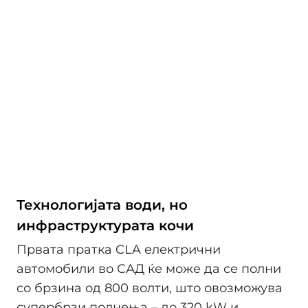
Технологијата води, но
инфраструктурата кочи
Првата пратка CLA електрични
автомобили во САД ќе може да се полни
со брзина од 800 волти, што овозможува
супербрзи полнења – до 320 kW и