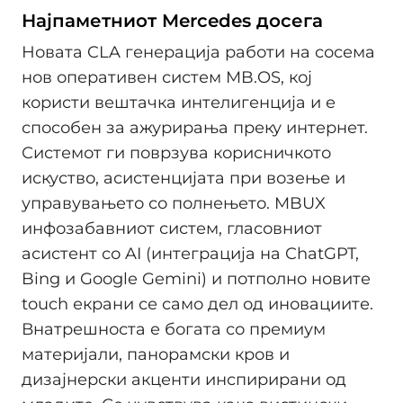
Најпаметниот Mercedes досега
Новата CLA генерација работи на сосема
нов оперативен систем MB.OS, кој
користи вештачка интелигенција и е
способен за ажурирања преку интернет.
Системот ги поврзува корисничкото
искуство, асистенцијата при возење и
управувањето со полнењето. MBUX
инфозабавниот систем, гласовниот
асистент со AI (интеграција на ChatGPT,
Bing и Google Gemini) и потполно новите
touch екрани се само дел од иновациите.
Внатрешноста е богата со премиум
материјали, панорамски кров и
дизајнерски акценти инспирирани од