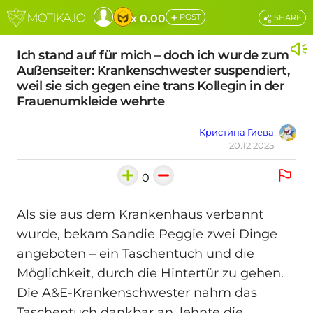
+
x 0.00
POST
SHARE
Ich stand auf für mich – doch ich wurde zum
Außenseiter: Krankenschwester suspendiert,
weil sie sich gegen eine trans Kollegin in der
Frauenumkleide wehrte
Кристина Гиева
20.12.2025
0
Als sie aus dem Krankenhaus verbannt
wurde, bekam Sandie Peggie zwei Dinge
angeboten – ein Taschentuch und die
Möglichkeit, durch die Hintertür zu gehen.
Die A&E-Krankenschwester nahm das
Taschentuch dankbar an, lehnte die